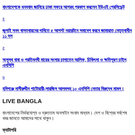
বাংলাদেশকে ধন্যবাদ জানিয়ে ঢাকা সফরে আগ্রহ প্রকাশ করলেন ইউএই প্রেসিডেন্ট
৪
জুলাই সনদ বাস্তবায়নের দাবিতে ৫ আগস্ট নয়াপল্টনে সমাবেশ করবে জামায়াত নেতৃত্বাধীন
১১ দল
৫
অসুস্থ বাবা ও প্রতিবন্ধী মায়ের সংসার চালাতেন আলিফ, চিকিৎসা ও ক্ষতিপূরণ চাইল
এনসিপি
৬
হবিগঞ্জে নাসীরুদ্দীন পাটোয়ারী-সারজিস আলমসহ ১০ এনসিপি নেতার বিরুদ্ধে মামল।
LIVE BANGLA
বাংলাদেশের নির্ভরযোগ্য ও দ্রুততম অনলাইন সংবাদ মাধ্যম। দেশ ও বিশ্বের সর্বশেষ
খবর জানতে আমাদের সাথে থাকুন।
ক্যাটাগরি