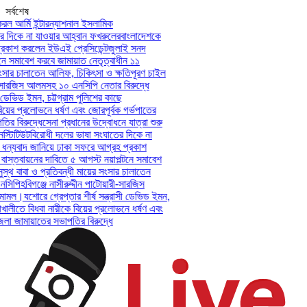
সর্বশেষ
ল আর্মি ইন্টারন্যাশনাল ইসলামিক
দিকে না যাওয়ার আহ্বান ফখরুলের
বাংলাদেশকে
কাশ করলেন ইউএই প্রেসিডেন্ট
জুলাই সনদ
 সমাবেশ করবে জামায়াত নেতৃত্বাধীন ১১
সার চালাতেন আলিফ, চিকিৎসা ও ক্ষতিপূরণ চাইল
-সারজিস আলমসহ ১০ এনসিপি নেতার বিরুদ্ধে
ডেভিড ইমন, চট্টগ্রাম পুলিশের কাছে
়ের প্রলোভনে ধর্ষণ এবং জোরপূর্বক গর্ভপাতের
 বিরুদ্ধে
সেনা প্রধানের উদ্বোধনে যাত্রা শুরু
টিটিউট
বিরোধী দলের ভাষা সংঘাতের দিকে না
ন্যবাদ জানিয়ে ঢাকা সফরে আগ্রহ প্রকাশ
স্তবায়নের দাবিতে ৫ আগস্ট নয়াপল্টনে সমাবেশ
থ বাবা ও প্রতিবন্ধী মায়ের সংসার চালাতেন
িপি
হবিগঞ্জে নাসীরুদ্দীন পাটোয়ারী-সারজিস
ামল।
যশোরে গ্রেপ্তার শীর্ষ সন্ত্রাসী ডেভিড ইমন,
ালীতে বিধবা নারীকে বিয়ের প্রলোভনে ধর্ষণ এবং
জামায়াতের সভাপতির বিরুদ্ধে