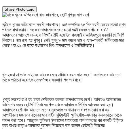
Share Photo Card
স্ত্রীকে খুনের অভিযোগে স্বামী কারাগারে। এই দম্পতির ৪৫ দিন বয়সী মেয়ের নামটা তখন
পর্যন্ত রাখা হয়নি। ওকে দেখভালের জন্য কোনো আত্মীয়স্বজন পাওয়া যায়নি।
আদালতের আদেশে মা–হারা শিশুটির ঠাঁই হয়েছিল রাজধানীর আজিমপুরে সরকারি ছোটমণি
নিবাসে। নাম রাখা হয় খুশবু। সেই খুশবু ৯ মাস বয়সে হাম ও হাম–পরবর্তী জটিলতায় মারা
গেছে গত ৩১ মে রাতে বাংলাদেশ শিশু হাসপাতাল ও ইনস্টিটিউটে।
খুন হওয়া মা তাজ নাহারের আরেক মেয়ে মারিয়ার বয়স সাত বছর। আদালতের আদেশে
তাকে পাঠানো হয়েছিল তেজগাঁওয়ে সরকারি শিশু পরিবারে।
খুশবুর মরদেহ রাখা হয় ঢাকা মেডিকেল কলেজ হাসপাতালের মর্গে। আবারও আদালতের
আদেশের জন্য ছোটমণি নিবাসের পক্ষ থেকে আদালতে লিখিত আবেদন করা হয়।
আদালতের মৌখিক আদেশে লাশের সুরতহাল ও থানায় সাধারণ ডায়েরি করা হয়।
আগামীকাল মঙ্গলবার রায়েরবাজার শহীদ বুদ্ধিজীবী স্মৃতিসৌধ–সংলগ্ন কবরস্থানে তাকে
দাফন করা হবে। আঞ্জুমান মুফিদুল ইসলামের সহায়তায় লাশ দাফনের পর কবরটি চিহ্নিত
করে রাখার জন্যও আদালত আদেশ দিয়েছেন বলে জানান ছোটমণি নিবাসের