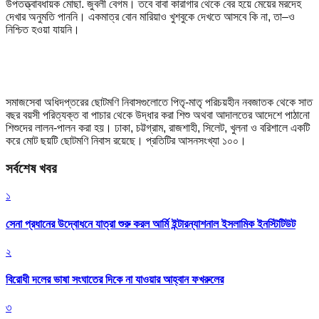
উপতত্ত্বাবধায়ক মোছা. জুবলী বেগম। তবে বাবা কারাগার থেকে বের হয়ে মেয়ের মরদেহ
দেখার অনুমতি পাননি। একমাত্র বোন মারিয়াও খুশবুকে দেখতে আসবে কি না, তা–ও
নিশ্চিত হওয়া যায়নি।
সমাজসেবা অধিদপ্তরের ছোটমণি নিবাসগুলোতে পিতৃ-মাতৃ পরিচয়হীন নবজাতক থেকে সাত
বছর বয়সী পরিত্যক্ত বা পাচার থেকে উদ্ধার করা শিশু অথবা আদালতের আদেশে পাঠানো
শিশুদের লালন-পালন করা হয়। ঢাকা, চট্টগ্রাম, রাজশাহী, সিলেট, খুলনা ও বরিশালে একটি
করে মোট ছয়টি ছোটমণি নিবাস রয়েছে। প্রতিটির আসনসংখ্যা ১০০।
সর্বশেষ খবর
১
সেনা প্রধানের উদ্বোধনে যাত্রা শুরু করল আর্মি ইন্টারন্যাশনাল ইসলামিক ইনস্টিটিউট
২
বিরোধী দলের ভাষা সংঘাতের দিকে না যাওয়ার আহ্বান ফখরুলের
৩