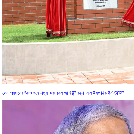
সেনা প্রধানের উদ্বোধনে যাত্রা শুরু করল আর্মি ইন্টারন্যাশনাল ইসলামিক ইনস্টিটিউট