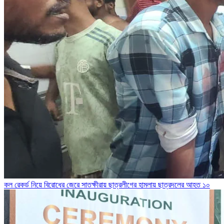
কল রেকর্ড নিয়ে বিরোধের জেরে সাতক্ষীরায় ছাত্রলীগের হামলায় ছাত্রদলের আহত ১০