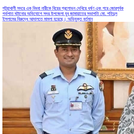
পটুয়াখালী সদরে এক বিধবা নারীকে বিয়ের প্রলোভন দেখিয়ে ধর্ষণ এবং পরে জোরপূর্বক
গর্ভপাত ঘটানোর অভিযোগে সদর উপজেলা যুব জামায়াতের সভাপতি মো. শহিদুল
ইসলামের বিরুদ্ধে আদালতে মামলা হয়েছে। অভিযুক্ত বর্তমান