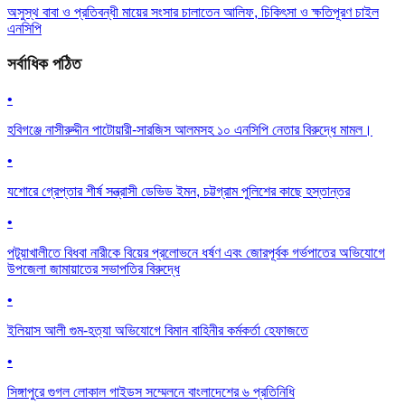
অসুস্থ বাবা ও প্রতিবন্ধী মায়ের সংসার চালাতেন আলিফ, চিকিৎসা ও ক্ষতিপূরণ চাইল
এনসিপি
সর্বাধিক পঠিত
•
হবিগঞ্জে নাসীরুদ্দীন পাটোয়ারী-সারজিস আলমসহ ১০ এনসিপি নেতার বিরুদ্ধে মামল।
•
যশোরে গ্রেপ্তার শীর্ষ সন্ত্রাসী ডেভিড ইমন, চট্টগ্রাম পুলিশের কাছে হস্তান্তর
•
পটুয়াখালীতে বিধবা নারীকে বিয়ের প্রলোভনে ধর্ষণ এবং জোরপূর্বক গর্ভপাতের অভিযোগে
উপজেলা জামায়াতের সভাপতির বিরুদ্ধে
•
ইলিয়াস আলী গুম-হত্যা অভিযোগে বিমান বাহিনীর কর্মকর্তা হেফাজতে
•
সিঙ্গাপুরে গুগল লোকাল গাইডস সম্মেলনে বাংলাদেশের ৬ প্রতিনিধি