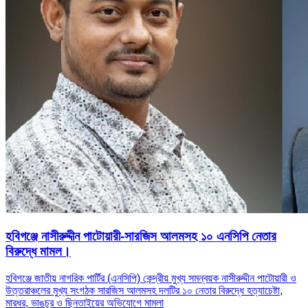
হবিগঞ্জে নাসীরুদ্দীন পাটোয়ারী-সারজিস আলমসহ ১০ এনসিপি নেতার
বিরুদ্ধে মামল।
হবিগঞ্জে জাতীয় নাগরিক পার্টির (এনসিপি) কেন্দ্রীয় মুখ্য সমন্বয়ক নাসীরুদ্দীন পাটোয়ারী ও
উত্তরাঞ্চলের মুখ্য সংগঠক সারজিস আলমসহ দলটির ১০ নেতার বিরুদ্ধে হত্যাচেষ্টা,
মারধর, ভাঙচুর ও ছিনতাইয়ের অভিযোগে মামলা