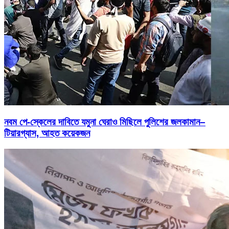
নবম পে-স্কেলের দাবিতে যমুনা ঘেরাও মিছিলে পুলিশের জলকামান–
টিয়ারগ্যাস, আহত কয়েকজন