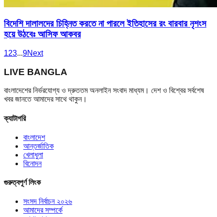
বিদেশি দালালদের চিহ্নিত করতে না পারলে ইতিহাসের রং বারবার নৃশংস
হয়ে উঠবেঃ আসিফ আকবর
1
2
3
...
9
Next
LIVE BANGLA
বাংলাদেশের নির্ভরযোগ্য ও দ্রুততম অনলাইন সংবাদ মাধ্যম। দেশ ও বিশ্বের সর্বশেষ
খবর জানতে আমাদের সাথে থাকুন।
ক্যাটাগরি
বাংলাদেশ
আন্তর্জাতিক
খেলাধুলা
বিনোদন
গুরুত্বপূর্ণ লিংক
সংসদ নির্বাচন ২০২৬
আমাদের সম্পর্কে