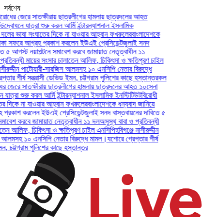
সর্বশেষ
ষীরায় ছাত্রলীগের হামলায় ছাত্রদলের আহত
রু করল আর্মি ইন্টারন্যাশনাল ইসলামিক
ের দিকে না যাওয়ার আহ্বান ফখরুলের
বাংলাদেশকে
্রকাশ করলেন ইউএই প্রেসিডেন্ট
জুলাই সনদ
টনে সমাবেশ করবে জামায়াত নেতৃত্বাধীন ১১
 সংসার চালাতেন আলিফ, চিকিৎসা ও ক্ষতিপূরণ চাইল
ারী-সারজিস আলমসহ ১০ এনসিপি নেতার বিরুদ্ধে
সী ডেভিড ইমন, চট্টগ্রাম পুলিশের কাছে হস্তান্তর
কল
ায় ছাত্রলীগের হামলায় ছাত্রদলের আহত ১০
সেনা
র্মি ইন্টারন্যাশনাল ইসলামিক ইনস্টিটিউট
বিরোধী
 আহ্বান ফখরুলের
বাংলাদেশকে ধন্যবাদ জানিয়ে
এই প্রেসিডেন্ট
জুলাই সনদ বাস্তবায়নের দাবিতে ৫
াত নেতৃত্বাধীন ১১ দল
অসুস্থ বাবা ও প্রতিবন্ধী
া ও ক্ষতিপূরণ চাইল এনসিপি
হবিগঞ্জে নাসীরুদ্দীন
ি নেতার বিরুদ্ধে মামল।
যশোরে গ্রেপ্তার শীর্ষ
ের কাছে হস্তান্তর