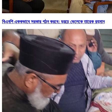
বিএনপি এককভাবে সরকার গঠন করবে: ডয়চে ভেলেকে তারেক রহমান