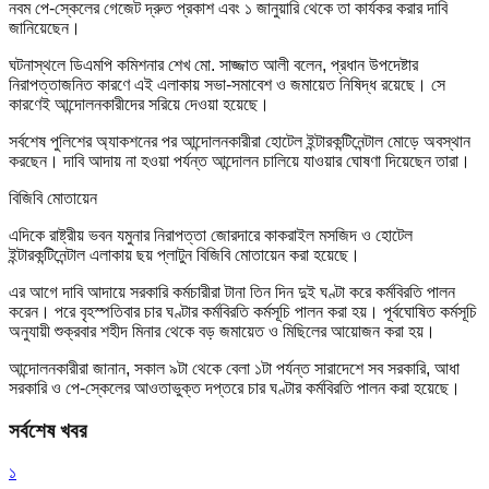
নবম পে-স্কেলের গেজেট দ্রুত প্রকাশ এবং ১ জানুয়ারি থেকে তা কার্যকর করার দাবি
জানিয়েছেন।
ঘটনাস্থলে ডিএমপি কমিশনার শেখ মো. সাজ্জাত আলী বলেন, প্রধান উপদেষ্টার
নিরাপত্তাজনিত কারণে এই এলাকায় সভা-সমাবেশ ও জমায়েত নিষিদ্ধ রয়েছে। সে
কারণেই আন্দোলনকারীদের সরিয়ে দেওয়া হয়েছে।
সর্বশেষ পুলিশের অ্যাকশনের পর আন্দোলনকারীরা হোটেল ইন্টারকন্টিনেন্টাল মোড়ে অবস্থান
করছেন। দাবি আদায় না হওয়া পর্যন্ত আন্দোলন চালিয়ে যাওয়ার ঘোষণা দিয়েছেন তারা।
বিজিবি মোতায়েন
এদিকে রাষ্ট্রীয় ভবন যমুনার নিরাপত্তা জোরদারে কাকরাইল মসজিদ ও হোটেল
ইন্টারকন্টিনেন্টাল এলাকায় ছয় প্লাটুন বিজিবি মোতায়েন করা হয়েছে।
এর আগে দাবি আদায়ে সরকারি কর্মচারীরা টানা তিন দিন দুই ঘণ্টা করে কর্মবিরতি পালন
করেন। পরে বৃহস্পতিবার চার ঘণ্টার কর্মবিরতি কর্মসূচি পালন করা হয়। পূর্বঘোষিত কর্মসূচি
অনুযায়ী শুক্রবার শহীদ মিনার থেকে বড় জমায়েত ও মিছিলের আয়োজন করা হয়।
আন্দোলনকারীরা জানান, সকাল ৯টা থেকে বেলা ১টা পর্যন্ত সারাদেশে সব সরকারি, আধা
সরকারি ও পে-স্কেলের আওতাভুক্ত দপ্তরে চার ঘণ্টার কর্মবিরতি পালন করা হয়েছে।
সর্বশেষ খবর
১