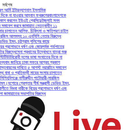
সর্বশেষ
আর্মি ইন্টারন্যাশনাল ইসলামিক
িকে না যাওয়ার আহ্বান ফখরুলের
বাংলাদেশকে
শ করলেন ইউএই প্রেসিডেন্ট
জুলাই সনদ
সমাবেশ করবে জামায়াত নেতৃত্বাধীন ১১
ার চালাতেন আলিফ, চিকিৎসা ও ক্ষতিপূরণ চাইল
সারজিস আলমসহ ১০ এনসিপি নেতার বিরুদ্ধে
েভিড ইমন, চট্টগ্রাম পুলিশের কাছে
ের প্রলোভনে ধর্ষণ এবং জোরপূর্বক গর্ভপাতের
িরুদ্ধে
সেনা প্রধানের উদ্বোধনে যাত্রা শুরু
িটিউট
বিরোধী দলের ভাষা সংঘাতের দিকে না
যবাদ জানিয়ে ঢাকা সফরে আগ্রহ প্রকাশ
তবায়নের দাবিতে ৫ আগস্ট নয়াপল্টনে সমাবেশ
 বাবা ও প্রতিবন্ধী মায়ের সংসার চালাতেন
পি
হবিগঞ্জে নাসীরুদ্দীন পাটোয়ারী-সারজিস
মল।
যশোরে গ্রেপ্তার শীর্ষ সন্ত্রাসী ডেভিড ইমন,
লীতে বিধবা নারীকে বিয়ের প্রলোভনে ধর্ষণ এবং
ামায়াতের সভাপতির বিরুদ্ধে