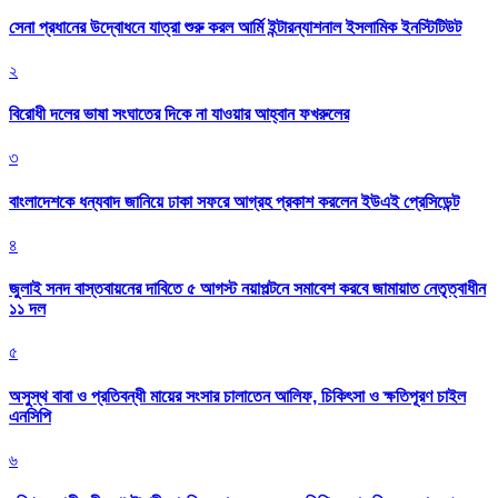
সেনা প্রধানের উদ্বোধনে যাত্রা শুরু করল আর্মি ইন্টারন্যাশনাল ইসলামিক ইনস্টিটিউট
২
বিরোধী দলের ভাষা সংঘাতের দিকে না যাওয়ার আহ্বান ফখরুলের
৩
বাংলাদেশকে ধন্যবাদ জানিয়ে ঢাকা সফরে আগ্রহ প্রকাশ করলেন ইউএই প্রেসিডেন্ট
৪
জুলাই সনদ বাস্তবায়নের দাবিতে ৫ আগস্ট নয়াপল্টনে সমাবেশ করবে জামায়াত নেতৃত্বাধীন
১১ দল
৫
অসুস্থ বাবা ও প্রতিবন্ধী মায়ের সংসার চালাতেন আলিফ, চিকিৎসা ও ক্ষতিপূরণ চাইল
এনসিপি
৬