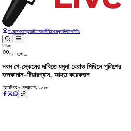
বাংলাদেশ
আন্তর্জাতিক
রাজনীতি
খেলাধুলা
নির্বাচন
বিবিধ
নিউজ
পড়া হচ্ছে...
নবম পে-স্কেলের দাবিতে যমুনা ঘেরাও মিছিলে পুলিশের
জলকামান–টিয়ারগ্যাস, আহত কয়েকজন
প্রকাশিত:
৬ ফেব্রুয়ারি, ২০২৬