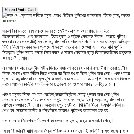
Share Photo Card
সরকারি চাকরিতে নবম পে-স্কেলের গেজেট প্রকাশ ও বাস্তবায়নের দাবিতে
বিক্ষোভকারীদের ওপর জলকামান, টিয়ারগ্যাস ও সাউন্ড গ্রেনেড নিক্ষেপ করেছে পুলিশ।
শুক্রবার (৫ ফেব্রুয়ারি) সকালে আন্দোলনকারীরা প্রধান উপদেষ্টার বাসভবন যমুনা অভিমুখে
মিছিল নিয়ে অগ্রসর হলে প্রথমে শাহবাগে তাদের বাধা দেওয়া হয়। পরে পরিস্থিতি
নিয়ন্ত্রণে পুলিশ দফায় দফায় টিয়ারগ্যাস ও সাউন্ড গ্রেনেড ছুড়ে বিক্ষোভকারীদের ছত্রভঙ্গ
করার চেষ্টা চালায়।
এর আগে সকালে কেন্দ্রীয় শহীদ মিনারে সমাবেশ করেন সরকারি কর্মচারীরা। বেলা ১১টার
দিকে সেখান থেকে মিছিল নিয়ে শাহবাগের দিকে রওনা দিলে পুলিশ বাধা দেয়। এক পর্যায়ে
পুলিশ ও আন্দোলনকারীরা মুখোমুখি অবস্থানে চলে যায়। এ সময় পুলিশ জলকামান নিক্ষেপ
করলে আন্দোলনকারীরা সাময়িকভাবে ছত্রভঙ্গ হলেও পরে আবার একত্রিত হন।
এরপর যমুনার দিকে এগোলে হোটেল ইন্টারকন্টিনেন্টাল মোড়ে পুনরায় বাধা দেয় পুলিশ।
সেখানে কয়েক দফায় টিয়ারগ্যাস ও সাউন্ড গ্রেনেড ছোড়া হয়। তবুও আন্দোলনকারীরা
এগিয়ে যাওয়ার চেষ্টা চালান। সর্বশেষ দুপুর ১২টা ৩০ মিনিটের দিকে ডিএমপি কমিশনার
শেখ মো. সাজ্জাত আলীর উপস্থিতিতে আবারও পুলিশের অ্যাকশন শুরু হয়।
দফায় দফায় টিয়ারগ্যাস নিক্ষেপে কয়েকজন আহত হয়েছেন বলে জানা গেছে।
‘সরকারি কর্মচারী দাবি আদায় ঐক্য পরিষদ’-এর ব্যানারে এই কর্মসূচি পালিত হচ্ছে। তারা