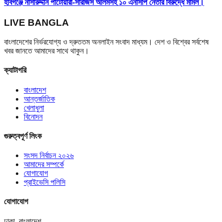
হবিগঞ্জে নাসীরুদ্দীন পাটোয়ারী-সারজিস আলমসহ ১০ এনসিপি নেতার বিরুদ্ধে মামল।
LIVE BANGLA
বাংলাদেশের নির্ভরযোগ্য ও দ্রুততম অনলাইন সংবাদ মাধ্যম। দেশ ও বিশ্বের সর্বশেষ
খবর জানতে আমাদের সাথে থাকুন।
ক্যাটাগরি
বাংলাদেশ
আন্তর্জাতিক
খেলাধুলা
বিনোদন
গুরুত্বপূর্ণ লিংক
সংসদ নির্বাচন ২০২৬
আমাদের সম্পর্কে
যোগাযোগ
প্রাইভেসি পলিসি
যোগাযোগ
ঢাকা, বাংলাদেশ