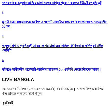
বাংলাদেশকে ধন্যবাদ জানিয়ে ঢাকা সফরে আগ্রহ প্রকাশ করলেন ইউএই প্রেসিডেন্ট
৪
জুলাই সনদ বাস্তবায়নের দাবিতে ৫ আগস্ট নয়াপল্টনে সমাবেশ করবে জামায়াত নেতৃত্বাধীন
১১ দল
৫
অসুস্থ বাবা ও প্রতিবন্ধী মায়ের সংসার চালাতেন আলিফ, চিকিৎসা ও ক্ষতিপূরণ চাইল
এনসিপি
৬
হবিগঞ্জে নাসীরুদ্দীন পাটোয়ারী-সারজিস আলমসহ ১০ এনসিপি নেতার বিরুদ্ধে মামল।
LIVE BANGLA
বাংলাদেশের নির্ভরযোগ্য ও দ্রুততম অনলাইন সংবাদ মাধ্যম। দেশ ও বিশ্বের সর্বশেষ
খবর জানতে আমাদের সাথে থাকুন।
ক্যাটাগরি