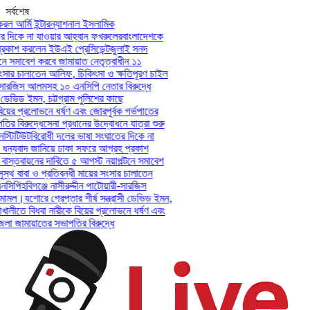
সর্বশেষ
ল আর্মি ইন্টারন্যাশনাল ইসলামিক
দিকে না যাওয়ার আহ্বান ফখরুলের
বাংলাদেশকে
কাশ করলেন ইউএই প্রেসিডেন্ট
জুলাই সনদ
 সমাবেশ করবে জামায়াত নেতৃত্বাধীন ১১
সার চালাতেন আলিফ, চিকিৎসা ও ক্ষতিপূরণ চাইল
-সারজিস আলমসহ ১০ এনসিপি নেতার বিরুদ্ধে
ডেভিড ইমন, চট্টগ্রাম পুলিশের কাছে
য়ের প্রলোভনে ধর্ষণ এবং জোরপূর্বক গর্ভপাতের
 বিরুদ্ধে
সেনা প্রধানের উদ্বোধনে যাত্রা শুরু
টিটিউট
বিরোধী দলের ভাষা সংঘাতের দিকে না
ন্যবাদ জানিয়ে ঢাকা সফরে আগ্রহ প্রকাশ
স্তবায়নের দাবিতে ৫ আগস্ট নয়াপল্টনে সমাবেশ
থ বাবা ও প্রতিবন্ধী মায়ের সংসার চালাতেন
িপি
হবিগঞ্জে নাসীরুদ্দীন পাটোয়ারী-সারজিস
ামল।
যশোরে গ্রেপ্তার শীর্ষ সন্ত্রাসী ডেভিড ইমন,
খালীতে বিধবা নারীকে বিয়ের প্রলোভনে ধর্ষণ এবং
জামায়াতের সভাপতির বিরুদ্ধে