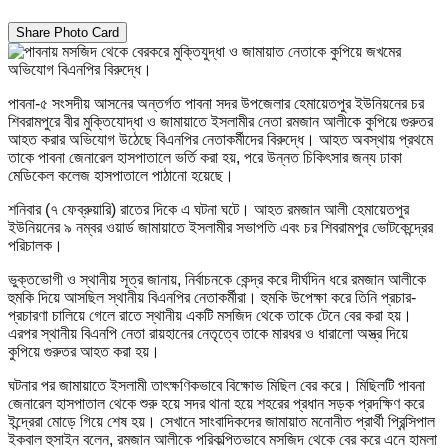
Share Photo Card
পাবনা-৫ সংসদীয় আসনের অন্তর্গত পাবনা সদর উপজেলার হেমায়েতপুর ইউনিয়নের চর
শিবরামপুরে বীর মুক্তিযোদ্ধা ও জামায়াতে ইসলামীর নেতা রমজান আলীকে কুপিয়ে গুরুতর
আহত করার অভিযোগ উঠেছে বিএনপির নেতাকর্মীদের বিরুদ্ধে। আহত অবস্থায় প্রথমে
তাকে পাবনা জেনারেল হাসপাতালে ভর্তি করা হয়, পরে উন্নত চিকিৎসার জন্য ঢাকা
মেডিকেল কলেজ হাসপাতালে পাঠানো হয়েছে।
শনিবার (৭ ফেব্রুয়ারি) রাতের দিকে এ ঘটনা ঘটে। আহত রমজান আলী হেমায়েতপুর
ইউনিয়নের ৯ নম্বর ওয়ার্ড জামায়াতে ইসলামীর সভাপতি এবং চর শিবরামপুর ভোটকেন্দ্রের
পরিচালক।
ভুক্তভোগী ও স্থানীয় সূত্র জানায়, নির্বাচনকে কেন্দ্র করে দীর্ঘদিন ধরে রমজান আলীকে
হুমকি দিয়ে আসছিল স্থানীয় বিএনপির নেতাকর্মীরা। হুমকি উপেক্ষা করে তিনি প্রচার-
প্রচারণা চালিয়ে গেলে রাতে স্থানীয় একটি মসজিদ থেকে তাকে টেনে বের করা হয়।
এরপর স্থানীয় বিএনপি নেতা রায়হানের নেতৃত্বে তাকে মারধর ও ধারালো অস্ত্র দিয়ে
কুপিয়ে গুরুতর আহত করা হয়।
ঘটনার পর জামায়াতে ইসলামী তাৎক্ষণিকভাবে বিক্ষোভ মিছিল বের করে। মিছিলটি পাবনা
জেনারেল হাসপাতাল থেকে শুরু হয়ে সদর থানা হয়ে শহরের প্রধান সড়ক প্রদক্ষিণ করে
ইন্দ্রেরা মোড়ে গিয়ে শেষ হয়। সেখানে সাংবাদিকদের জামায়াত মনোনীত প্রার্থী প্রিন্সিপাল
ইকবাল হুসাইন বলেন, রমজান আলীকে পরিকল্পিতভাবে মসজিদ থেকে বের করে এনে হামলা