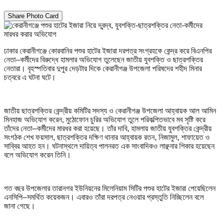
Share Photo Card
ঢাকার কেরানীগঞ্জে কোরবানির পশুর হাটের ইজারা দরপত্র সংগ্রহকে কেন্দ্র করে বিএনপির
নেতা–কর্মীদের বিরুদ্ধে হামলার অভিযোগ তুলেছেন জাতীয় যুবশক্তি ও ছাত্রশক্তির
নেতারা। বৃহস্পতিবার দুপুর দেড়টার দিকে কেরানীগঞ্জ উপজেলা পরিষদের শহীদ মিনার
চত্বরে এ ঘটনা ঘটে।
জাতীয় ছাত্রশক্তির কেন্দ্রীয় কমিটির সদস্য ও কেরানীগঞ্জ উপজেলা আহ্বায়ক আল আমিন
মিনহাজ অভিযোগ করেন, মুঠোফোন চুরির অভিযোগ তুলে পরিকল্পিতভাবে মব সৃষ্টি করে
তাঁদের নেতা–কর্মীদের মারধর করা হয়েছে। তাঁর দাবি, হামলায় জাতীয় যুবশক্তির কেন্দ্রীয়
সংগঠক শেখ ফয়সাল, ছাত্রশক্তির দক্ষিণ থানার আহ্বায়ক রতন, নিজামুল, শাফায়েত ও
সাব্বির আহত হন। ঘটনাস্থলে দায়িত্ব পালনরত এক সাংবাদিকও লাঞ্ছনার শিকার হয়েছেন
বলে অভিযোগ করেন তিনি।
গত বছর উপজেলার তারানগর ইউনিয়নের মিলেনিয়াম সিটির পশুর হাটের ইজারা পেয়েছিলেন
এনসিপি–সমর্থিত কয়েকজন। এবারও তাঁরা দরপত্র নেওয়ার প্রস্তুতি নিচ্ছিলেন বলে
জানা গেছে।