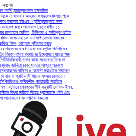
সর্বশেষ
আর্মি ইন্টারন্যাশনাল ইসলামিক
িকে না যাওয়ার আহ্বান ফখরুলের
বাংলাদেশকে
শ করলেন ইউএই প্রেসিডেন্ট
জুলাই সনদ
সমাবেশ করবে জামায়াত নেতৃত্বাধীন ১১
ার চালাতেন আলিফ, চিকিৎসা ও ক্ষতিপূরণ চাইল
সারজিস আলমসহ ১০ এনসিপি নেতার বিরুদ্ধে
েভিড ইমন, চট্টগ্রাম পুলিশের কাছে
ের প্রলোভনে ধর্ষণ এবং জোরপূর্বক গর্ভপাতের
িরুদ্ধে
সেনা প্রধানের উদ্বোধনে যাত্রা শুরু
িটিউট
বিরোধী দলের ভাষা সংঘাতের দিকে না
যবাদ জানিয়ে ঢাকা সফরে আগ্রহ প্রকাশ
তবায়নের দাবিতে ৫ আগস্ট নয়াপল্টনে সমাবেশ
 বাবা ও প্রতিবন্ধী মায়ের সংসার চালাতেন
পি
হবিগঞ্জে নাসীরুদ্দীন পাটোয়ারী-সারজিস
মল।
যশোরে গ্রেপ্তার শীর্ষ সন্ত্রাসী ডেভিড ইমন,
লীতে বিধবা নারীকে বিয়ের প্রলোভনে ধর্ষণ এবং
ামায়াতের সভাপতির বিরুদ্ধে