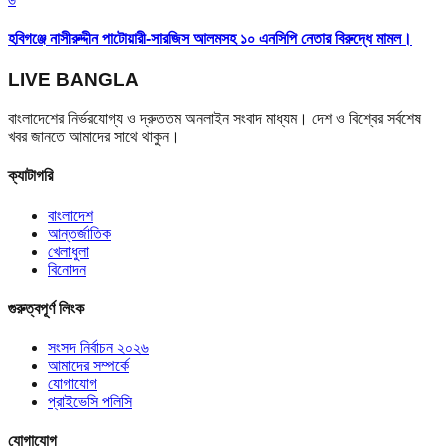
হবিগঞ্জে নাসীরুদ্দীন পাটোয়ারী-সারজিস আলমসহ ১০ এনসিপি নেতার বিরুদ্ধে মামল।
LIVE BANGLA
বাংলাদেশের নির্ভরযোগ্য ও দ্রুততম অনলাইন সংবাদ মাধ্যম। দেশ ও বিশ্বের সর্বশেষ
খবর জানতে আমাদের সাথে থাকুন।
ক্যাটাগরি
বাংলাদেশ
আন্তর্জাতিক
খেলাধুলা
বিনোদন
গুরুত্বপূর্ণ লিংক
সংসদ নির্বাচন ২০২৬
আমাদের সম্পর্কে
যোগাযোগ
প্রাইভেসি পলিসি
যোগাযোগ