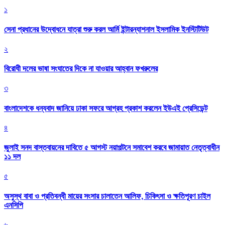
১
সেনা প্রধানের উদ্বোধনে যাত্রা শুরু করল আর্মি ইন্টারন্যাশনাল ইসলামিক ইনস্টিটিউট
২
বিরোধী দলের ভাষা সংঘাতের দিকে না যাওয়ার আহ্বান ফখরুলের
৩
বাংলাদেশকে ধন্যবাদ জানিয়ে ঢাকা সফরে আগ্রহ প্রকাশ করলেন ইউএই প্রেসিডেন্ট
৪
জুলাই সনদ বাস্তবায়নের দাবিতে ৫ আগস্ট নয়াপল্টনে সমাবেশ করবে জামায়াত নেতৃত্বাধীন
১১ দল
৫
অসুস্থ বাবা ও প্রতিবন্ধী মায়ের সংসার চালাতেন আলিফ, চিকিৎসা ও ক্ষতিপূরণ চাইল
এনসিপি
৬