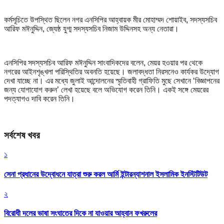
কর্মসূচিতে উপস্থিত ছিলেন নগর এনসিপির আহ্বায়ক মীর মোহাম্মদ শোয়াইব, সদস্যসচিব
আরিফ মঈনুদ্দিন, জ্যেষ্ঠ যুগ্ম সদস্যসচিব নিজাম উদ্দিনসহ অন্য নেতারা।
এনসিপির সদস্যসচিব আরিফ মঈনুদ্দিন সাংবাদিকদের বলেন, মেয়র হওয়ার পর থেকে
নগরের আইনশৃঙ্খলা পরিস্থিতির অবনতি হয়েছে। জলাবদ্ধতা নিরসনেও কার্যকর উদ্যোগ
দেখা যাচ্ছে না। এর মধ্যে জুলাই আন্দোলনের স্মৃতিবাহী গ্রাফিতি মুছে সেখানে ‘বিজ্ঞাপনের
জন্য যোগাযোগ করুন’ লেখা হয়েছে বলে অভিযোগ করেন তিনি। একই সঙ্গে মেয়রের
পদত্যাগও দাবি করেন তিনি।
সর্বশেষ খবর
১
সেনা প্রধানের উদ্বোধনে যাত্রা শুরু করল আর্মি ইন্টারন্যাশনাল ইসলামিক ইনস্টিটিউট
২
বিরোধী দলের ভাষা সংঘাতের দিকে না যাওয়ার আহ্বান ফখরুলের