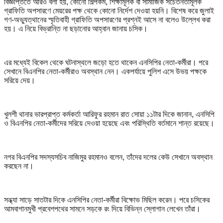
বিজ্ঞপ্তিতে আরও বলা হয়, কোনো শিল্পকর্ম, শিক্ষামূলক বা সামাজিক সচেতনতামূলক
গ্রাফিতি অপসারণে মেয়রের পক্ষ থেকে কোনো নির্দেশ দেওয়া হয়নি। বিশেষ করে জুলাই
গণ-অভ্যুত্থানের স্মৃতিবাহী গ্রাফিতি অপসারণের প্রশ্নই আসে না বলেও উল্লেখ করা
হয়। এ নিয়ে বিভ্রান্তি না ছড়ানোর আহ্বান জানায় চসিক।
এর মধ্যেই বিকেল থেকে ঘটনাস্থলে জড়ো হতে থাকেন এনসিপির নেতা-কর্মীরা। পরে
সেখানে বিএনপির নেতা-কর্মীরাও অবস্থান নেন। একপর্যায়ে পুলিশ এসে উভয় পক্ষকে
সরিয়ে দেয়।
খুলশী থানার ভারপ্রাপ্ত কর্মকর্তা আরিফুর রহমান রাত সোয়া ১১টার দিকে জানান, এনসিপি
ও বিএনপির নেতা-কর্মীদের সরিয়ে দেওয়া হয়েছে এবং পরিস্থিতি বর্তমানে শান্ত রয়েছে।
নগর বিএনপির সদস্যসচিব নাজিমুর রহমানও বলেন, তাঁদের দলের কেউ সেখানে অবস্থান
করছেন না।
সন্ধ্যা সাড়ে সাতটার দিকে এনসিপির নেতা-কর্মীরা বিক্ষোভ মিছিল করেন। পরে চসিকের
আমবাগানমুখী প্রবেশপথের সামনে সড়কে রং দিয়ে বিভিন্ন স্লোগান লেখেন তাঁরা।