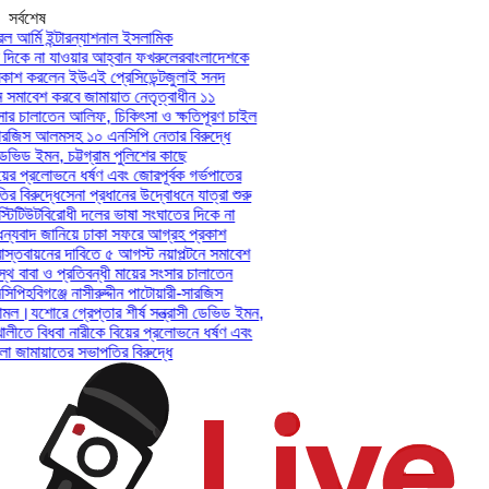
সর্বশেষ
আর্মি ইন্টারন্যাশনাল ইসলামিক
িকে না যাওয়ার আহ্বান ফখরুলের
বাংলাদেশকে
শ করলেন ইউএই প্রেসিডেন্ট
জুলাই সনদ
সমাবেশ করবে জামায়াত নেতৃত্বাধীন ১১
ার চালাতেন আলিফ, চিকিৎসা ও ক্ষতিপূরণ চাইল
ারজিস আলমসহ ১০ এনসিপি নেতার বিরুদ্ধে
ভিড ইমন, চট্টগ্রাম পুলিশের কাছে
ের প্রলোভনে ধর্ষণ এবং জোরপূর্বক গর্ভপাতের
িরুদ্ধে
সেনা প্রধানের উদ্বোধনে যাত্রা শুরু
িটিউট
বিরোধী দলের ভাষা সংঘাতের দিকে না
যবাদ জানিয়ে ঢাকা সফরে আগ্রহ প্রকাশ
তবায়নের দাবিতে ৫ আগস্ট নয়াপল্টনে সমাবেশ
বাবা ও প্রতিবন্ধী মায়ের সংসার চালাতেন
পি
হবিগঞ্জে নাসীরুদ্দীন পাটোয়ারী-সারজিস
মল।
যশোরে গ্রেপ্তার শীর্ষ সন্ত্রাসী ডেভিড ইমন,
লীতে বিধবা নারীকে বিয়ের প্রলোভনে ধর্ষণ এবং
ামায়াতের সভাপতির বিরুদ্ধে