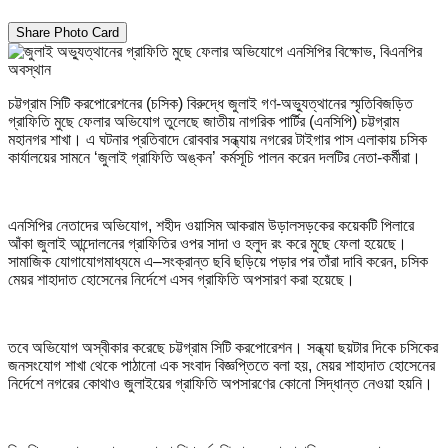
Share Photo Card
চট্টগ্রাম সিটি করপোরেশনের (চসিক) বিরুদ্ধে জুলাই গণ-অভ্যুত্থানের স্মৃতিবিজড়িত
গ্রাফিতি মুছে ফেলার অভিযোগ তুলেছে জাতীয় নাগরিক পার্টির (এনসিপি) চট্টগ্রাম
মহানগর শাখা। এ ঘটনার প্রতিবাদে রোববার সন্ধ্যায় নগরের টাইগার পাস এলাকায় চসিক
কার্যালয়ের সামনে ‘জুলাই গ্রাফিতি অঙ্কন’ কর্মসূচি পালন করেন দলটির নেতা-কর্মীরা।
এনসিপির নেতাদের অভিযোগ, শহীদ ওয়াসিম আকরাম উড়ালসড়কের কয়েকটি পিলারে
আঁকা জুলাই আন্দোলনের গ্রাফিতির ওপর সাদা ও হলুদ রং করে মুছে ফেলা হয়েছে।
সামাজিক যোগাযোগমাধ্যমে এ–সংক্রান্ত ছবি ছড়িয়ে পড়ার পর তাঁরা দাবি করেন, চসিক
মেয়র শাহাদাত হোসেনের নির্দেশে এসব গ্রাফিতি অপসারণ করা হয়েছে।
তবে অভিযোগ অস্বীকার করেছে চট্টগ্রাম সিটি করপোরেশন। সন্ধ্যা ছয়টার দিকে চসিকের
জনসংযোগ শাখা থেকে পাঠানো এক সংবাদ বিজ্ঞপ্তিতে বলা হয়, মেয়র শাহাদাত হোসেনের
নির্দেশে নগরের কোথাও জুলাইয়ের গ্রাফিতি অপসারণের কোনো সিদ্ধান্ত নেওয়া হয়নি।