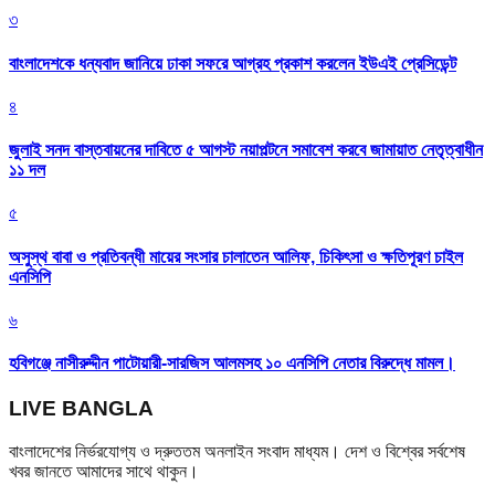
৩
বাংলাদেশকে ধন্যবাদ জানিয়ে ঢাকা সফরে আগ্রহ প্রকাশ করলেন ইউএই প্রেসিডেন্ট
৪
জুলাই সনদ বাস্তবায়নের দাবিতে ৫ আগস্ট নয়াপল্টনে সমাবেশ করবে জামায়াত নেতৃত্বাধীন
১১ দল
৫
অসুস্থ বাবা ও প্রতিবন্ধী মায়ের সংসার চালাতেন আলিফ, চিকিৎসা ও ক্ষতিপূরণ চাইল
এনসিপি
৬
হবিগঞ্জে নাসীরুদ্দীন পাটোয়ারী-সারজিস আলমসহ ১০ এনসিপি নেতার বিরুদ্ধে মামল।
LIVE BANGLA
বাংলাদেশের নির্ভরযোগ্য ও দ্রুততম অনলাইন সংবাদ মাধ্যম। দেশ ও বিশ্বের সর্বশেষ
খবর জানতে আমাদের সাথে থাকুন।