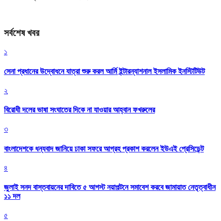
সর্বশেষ খবর
১
সেনা প্রধানের উদ্বোধনে যাত্রা শুরু করল আর্মি ইন্টারন্যাশনাল ইসলামিক ইনস্টিটিউট
২
বিরোধী দলের ভাষা সংঘাতের দিকে না যাওয়ার আহ্বান ফখরুলের
৩
বাংলাদেশকে ধন্যবাদ জানিয়ে ঢাকা সফরে আগ্রহ প্রকাশ করলেন ইউএই প্রেসিডেন্ট
৪
জুলাই সনদ বাস্তবায়নের দাবিতে ৫ আগস্ট নয়াপল্টনে সমাবেশ করবে জামায়াত নেতৃত্বাধীন
১১ দল
৫