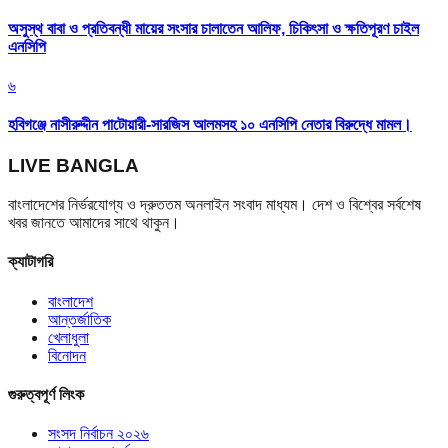
অসুস্থ বাবা ও প্রতিবন্ধী মায়ের সংসার চালাতেন আলিফ, চিকিৎসা ও ক্ষতিপূরণ চাইল
এনসিপি
৬
হবিগঞ্জে নাসীরুদ্দীন পাটোয়ারী-সারজিস আলমসহ ১০ এনসিপি নেতার বিরুদ্ধে মামল।
LIVE BANGLA
বাংলাদেশের নির্ভরযোগ্য ও দ্রুততম অনলাইন সংবাদ মাধ্যম। দেশ ও বিশ্বের সর্বশেষ
খবর জানতে আমাদের সাথে থাকুন।
ক্যাটাগরি
বাংলাদেশ
আন্তর্জাতিক
খেলাধুলা
বিনোদন
গুরুত্বপূর্ণ লিংক
সংসদ নির্বাচন ২০২৬