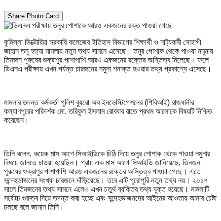
Share Photo Card
কুমিল্লা ভিক্টোরিয়া সরকারি কলেজের ইতিহাস বিভাগের শিক্ষার্থী ও নাট্যকর্মী সোহাগী
জাহান তনু হত্যা মামলায় নতুন তথ্য সামনে এসেছে। তনুর পোশাক থেকে পাওয়া নমুনায়
তিনজন পুরুষের শুক্রাণুর পাশাপাশি আরও একজনের রক্তের অস্তিত্ব মিলেছে। ফলে
ডিএনএ পরীক্ষায় এখন পর্যন্ত চারজনের নমুনা শনাক্ত হওয়ার তথ্য প্রকাশ্যে এসেছে।
মামলার তদন্ত কর্মকর্তা পুলিশ ব্যুরো অব ইনভেস্টিগেশনের (পিবিআই) রাজধানীর
কল্যাণপুরের পরিদর্শক মো. তরিকুল ইসলাম রোববার রাতে প্রথম আলোকে বিষয়টি নিশ্চিত
করেছেন।
তিনি বলেন, কয়েক মাস আগে সিআইডিকে চিঠি দিয়ে তনুর পোশাক থেকে পাওয়া নমুনার
বিষয়ে জানতে চাওয়া হয়েছিল। প্রায় এক মাস আগে সিআইডি জানিয়েছে, তিনজন
পুরুষের শুক্রাণুর পাশাপাশি আরও একজনের রক্তের অস্তিত্ব পাওয়া গেছে। এতে
সন্দেহভাজনের সংখ্যা চারজনে দাঁড়িয়েছে। তবে এটি পুরোপুরি নতুন তথ্য নয়। ২০১৭
সালে তিনজনের তথ্য সামনে এলেও এখন চতুর্থ ব্যক্তির তথ্য যুক্ত হয়েছে। মামলাটি
সর্বোচ্চ গুরুত্ব দিয়ে তদন্ত করা হচ্ছে এবং সন্দেহভাজনদের আইনের আওতায় আনার চেষ্টা
চলছে বলে জানান তিনি।