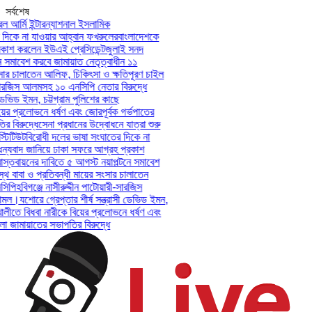
সর্বশেষ
আর্মি ইন্টারন্যাশনাল ইসলামিক
িকে না যাওয়ার আহ্বান ফখরুলের
বাংলাদেশকে
শ করলেন ইউএই প্রেসিডেন্ট
জুলাই সনদ
সমাবেশ করবে জামায়াত নেতৃত্বাধীন ১১
ার চালাতেন আলিফ, চিকিৎসা ও ক্ষতিপূরণ চাইল
সারজিস আলমসহ ১০ এনসিপি নেতার বিরুদ্ধে
েভিড ইমন, চট্টগ্রাম পুলিশের কাছে
ের প্রলোভনে ধর্ষণ এবং জোরপূর্বক গর্ভপাতের
িরুদ্ধে
সেনা প্রধানের উদ্বোধনে যাত্রা শুরু
িটিউট
বিরোধী দলের ভাষা সংঘাতের দিকে না
যবাদ জানিয়ে ঢাকা সফরে আগ্রহ প্রকাশ
তবায়নের দাবিতে ৫ আগস্ট নয়াপল্টনে সমাবেশ
 বাবা ও প্রতিবন্ধী মায়ের সংসার চালাতেন
পি
হবিগঞ্জে নাসীরুদ্দীন পাটোয়ারী-সারজিস
মল।
যশোরে গ্রেপ্তার শীর্ষ সন্ত্রাসী ডেভিড ইমন,
লীতে বিধবা নারীকে বিয়ের প্রলোভনে ধর্ষণ এবং
ামায়াতের সভাপতির বিরুদ্ধে