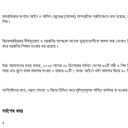
মানবাধিকার সংগঠন আইন ও সালিশ কেন্দ্রের (আসক) সাম্প্রতিক প্রতিবেদনে বলা হয়েছে, 
শিশু।
বিচারপ্রক্রিয়ার দীর্ঘসূত্রতা ও হয়রানির আশঙ্কা অনেক ভুক্তভোগীকে মামলা করা থেকেও
করে হয়রানির শিকার হওয়ার ভয় রয়েছে।
উচ্চ আদালতের তথ্য বলছে, ২০২৫ সালের ৩১ ডিসেম্বর পর্যন্ত দেশের ৯৯টি নারী ও শিশু নির
সময় ধরে ঝুলে থাকা মামলার সংখ্যা ৩ হাজার ৯১টি। অথচ আইনে ধর্ষণ মামলার বিচার ৯০ দ
সংশ্লিষ্টদের মতে, দ্রুত তদন্ত ও বিচার নিশ্চিত করে দৃষ্টান্তমূলক শাস্তি কার্যকর না হ
সর্বশেষ খবর
১