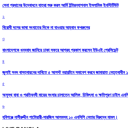
সেনা প্রধানের উদ্বোধনে যাত্রা শুরু করল আর্মি ইন্টারন্যাশনাল ইসলামিক ইনস্টিটিউট
২
বিরোধী দলের ভাষা সংঘাতের দিকে না যাওয়ার আহ্বান ফখরুলের
৩
বাংলাদেশকে ধন্যবাদ জানিয়ে ঢাকা সফরে আগ্রহ প্রকাশ করলেন ইউএই প্রেসিডেন্ট
৪
জুলাই সনদ বাস্তবায়নের দাবিতে ৫ আগস্ট নয়াপল্টনে সমাবেশ করবে জামায়াত নেতৃত্বাধীন 
৫
অসুস্থ বাবা ও প্রতিবন্ধী মায়ের সংসার চালাতেন আলিফ, চিকিৎসা ও ক্ষতিপূরণ চাইল এনস
৬
হবিগঞ্জে নাসীরুদ্দীন পাটোয়ারী-সারজিস আলমসহ ১০ এনসিপি নেতার বিরুদ্ধে মামল।