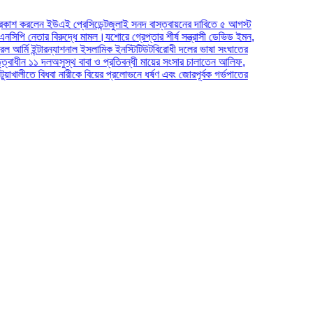
উএই প্রেসিডেন্ট
জুলাই সনদ বাস্তবায়নের দাবিতে ৫ আগস্ট
 বিরুদ্ধে মামল।
যশোরে গ্রেপ্তার শীর্ষ সন্ত্রাসী ডেভিড ইমন,
ারন্যাশনাল ইসলামিক ইনস্টিটিউট
বিরোধী দলের ভাষা সংঘাতের
ল
অসুস্থ বাবা ও প্রতিবন্ধী মায়ের সংসার চালাতেন আলিফ,
ধবা নারীকে বিয়ের প্রলোভনে ধর্ষণ এবং জোরপূর্বক গর্ভপাতের