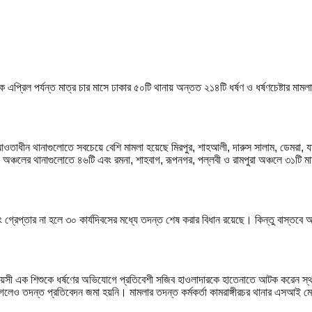
 এপ্রিল পর্যন্ত মাত্র চার মাসে ঢাকার ৫০টি থানায় অন্তত ২১৪টি ধর্ষণ ও ধর্ষণচেষ্টার মা
আওতাধীন থানাগুলোতে সবচেয়ে বেশি মামলা হয়েছে মিরপুর, শাহআলী, দারুস সালাম, ডেমরা, যাত
 অঞ্চলের থানাগুলোতে ৪৬টি এবং রমনা, শাহবাগ, রূপনগর, পল্লবী ও রামপুরা অঞ্চলে ৩১টি ম
বং গ্রেপ্তার না হলে ৩০ কার্যদিবসের মধ্যে তদন্ত শেষ করার বিধান রয়েছে। কিন্তু বাস্
 বয়সী এক শিশুকে ধর্ষণের অভিযোগে প্রতিবেশী সজিব হাওলাদারকে হাতেনাতে আটক করেন স্থা
গেলেও তদন্ত প্রতিবেদন জমা হয়নি। মামলার তদন্ত কর্মকর্তা কামরাঙ্গীরচর থানার এসআই মো