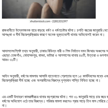
রাজধানীতে উদ্বেগজনক হারে বাড়ছে ধর্ষণ ও ধর্ষণচেষ্টার ঘটনা। চলতি বছরের জানুয়ারি থেকে
আশঙ্কা ও দীর্ঘ বিচারপ্রক্রিয়ার কারণে অনেক ভুক্তভোগী থানায় অভিযোগই করেন না।
আদালতসংশ্লিষ্ট তথ্য অনুযায়ী, ঢাকার বিভিন্ন নারী ও শিশু নির্যাতন দমন জিআর অঞ্চলের 
এছাড়া তেজগাঁও, মোহাম্মদপুর, বাড্ডা, ভাটারা ও আশপাশের থানায় ৪৫টি, উত্তরা ও গুলশান
আরও ৩১টি।
আইন অনুযায়ী, ধর্ষণের মামলায় আসামি হাতেনাতে গ্রেপ্তার হলে ১৫ কার্যদিবসের মধ্যে এ
বিচারপ্রক্রিয়া দীর্ঘ হচ্ছে এবং অপরাধীদের বিরুদ্ধে দৃশ্যমান শাস্তি নিশ্চিত হচ্ছে না।
এর একটি উদাহরণ কামরাঙ্গীরচর থানার বড়গ্রামের ঘটনা। গত ৩১ জানুয়ারি সাড়ে চার বছর
ধর্ষণের অভিযোগ ওঠে তার বিরুদ্ধে। পরিবার মামলা করলেও প্রায় সাড়ে তিন মাস পেরিয়ে 
না।