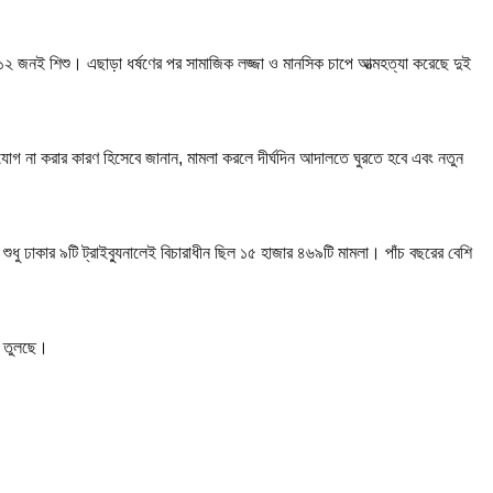
১২ জনই শিশু। এছাড়া ধর্ষণের পর সামাজিক লজ্জা ও মানসিক চাপে আত্মহত্যা করেছে দুই
যোগ না করার কারণ হিসেবে জানান, মামলা করলে দীর্ঘদিন আদালতে ঘুরতে হবে এবং নতুন
ুধু ঢাকার ৯টি ট্রাইব্যুনালেই বিচারাধীন ছিল ১৫ হাজার ৪৬৯টি মামলা। পাঁচ বছরের বেশি
রে তুলছে।