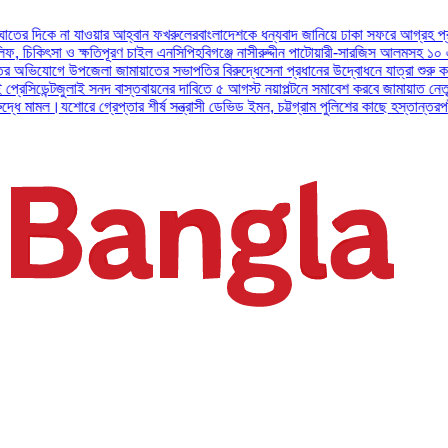
া যাওয়ার আহ্বান ফখরুলের
বাংলাদেশকে ধন্যবাদ জানিয়ে ঢাকা সফরে আগ্রহ প্রকাশ করলেন ই
ও ক্ষতিপূরণ চাইল এনসিপি
হবিগঞ্জে নাসীরুদ্দীন পাটোয়ারী-সারজিস আলমসহ ১০ এনসিপি নেতার
ে উপজেলা জামায়াতের সভাপতির বিরুদ্ধে
সেনা প্রধানের উদ্বোধনে যাত্রা শুরু করল আর্মি ইন্ট
লাই সনদ বাস্তবায়নের দাবিতে ৫ আগস্ট নয়াপল্টনে সমাবেশ করবে জামায়াত নেতৃত্বাধীন ১১ দ
শোরে গ্রেপ্তার শীর্ষ সন্ত্রাসী ডেভিড ইমন, চট্টগ্রাম পুলিশের কাছে হস্তান্তর
পটুয়াখালীতে বি