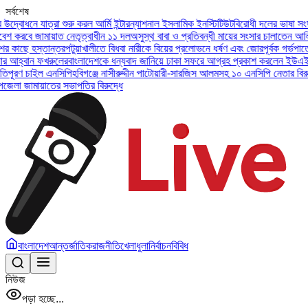
সর্বশেষ
্রা শুরু করল আর্মি ইন্টারন্যাশনাল ইসলামিক ইনস্টিটিউট
বিরোধী দলের ভাষা সংঘাতের দিকে ন
ায়াত নেতৃত্বাধীন ১১ দল
অসুস্থ বাবা ও প্রতিবন্ধী মায়ের সংসার চালাতেন আলিফ, চিকিৎসা 
ান্তর
পটুয়াখালীতে বিধবা নারীকে বিয়ের প্রলোভনে ধর্ষণ এবং জোরপূর্বক গর্ভপাতের অভিযোগ
রুলের
বাংলাদেশকে ধন্যবাদ জানিয়ে ঢাকা সফরে আগ্রহ প্রকাশ করলেন ইউএই প্রেসিডেন্ট
জু
 এনসিপি
হবিগঞ্জে নাসীরুদ্দীন পাটোয়ারী-সারজিস আলমসহ ১০ এনসিপি নেতার বিরুদ্ধে মামল।
য
ের সভাপতির বিরুদ্ধে
বাংলাদেশ
আন্তর্জাতিক
রাজনীতি
খেলাধুলা
নির্বাচন
বিবিধ
নিউজ
পড়া হচ্ছে...