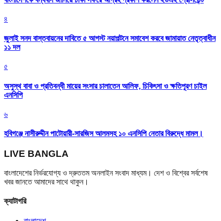
৪
জুলাই সনদ বাস্তবায়নের দাবিতে ৫ আগস্ট নয়াপল্টনে সমাবেশ করবে জামায়াত নেতৃত্বাধীন
১১ দল
৫
অসুস্থ বাবা ও প্রতিবন্ধী মায়ের সংসার চালাতেন আলিফ, চিকিৎসা ও ক্ষতিপূরণ চাইল
এনসিপি
৬
হবিগঞ্জে নাসীরুদ্দীন পাটোয়ারী-সারজিস আলমসহ ১০ এনসিপি নেতার বিরুদ্ধে মামল।
LIVE BANGLA
বাংলাদেশের নির্ভরযোগ্য ও দ্রুততম অনলাইন সংবাদ মাধ্যম। দেশ ও বিশ্বের সর্বশেষ
খবর জানতে আমাদের সাথে থাকুন।
ক্যাটাগরি
বাংলাদেশ