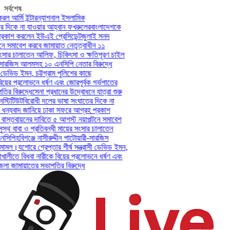
সর্বশেষ
ল আর্মি ইন্টারন্যাশনাল ইসলামিক
 দিকে না যাওয়ার আহ্বান ফখরুলের
বাংলাদেশকে
কাশ করলেন ইউএই প্রেসিডেন্ট
জুলাই সনদ
ে সমাবেশ করবে জামায়াত নেতৃত্বাধীন ১১
ংসার চালাতেন আলিফ, চিকিৎসা ও ক্ষতিপূরণ চাইল
ী-সারজিস আলমসহ ১০ এনসিপি নেতার বিরুদ্ধে
 ডেভিড ইমন, চট্টগ্রাম পুলিশের কাছে
য়ের প্রলোভনে ধর্ষণ এবং জোরপূর্বক গর্ভপাতের
 বিরুদ্ধে
সেনা প্রধানের উদ্বোধনে যাত্রা শুরু
্টিটিউট
বিরোধী দলের ভাষা সংঘাতের দিকে না
ন্যবাদ জানিয়ে ঢাকা সফরে আগ্রহ প্রকাশ
স্তবায়নের দাবিতে ৫ আগস্ট নয়াপল্টনে সমাবেশ
্থ বাবা ও প্রতিবন্ধী মায়ের সংসার চালাতেন
সিপি
হবিগঞ্জে নাসীরুদ্দীন পাটোয়ারী-সারজিস
মামল।
যশোরে গ্রেপ্তার শীর্ষ সন্ত্রাসী ডেভিড ইমন,
খালীতে বিধবা নারীকে বিয়ের প্রলোভনে ধর্ষণ এবং
 জামায়াতের সভাপতির বিরুদ্ধে