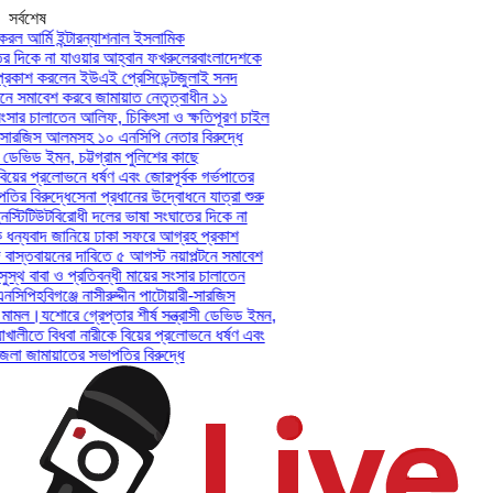
সর্বশেষ
ল আর্মি ইন্টারন্যাশনাল ইসলামিক
 দিকে না যাওয়ার আহ্বান ফখরুলের
বাংলাদেশকে
কাশ করলেন ইউএই প্রেসিডেন্ট
জুলাই সনদ
ে সমাবেশ করবে জামায়াত নেতৃত্বাধীন ১১
ংসার চালাতেন আলিফ, চিকিৎসা ও ক্ষতিপূরণ চাইল
ী-সারজিস আলমসহ ১০ এনসিপি নেতার বিরুদ্ধে
 ডেভিড ইমন, চট্টগ্রাম পুলিশের কাছে
য়ের প্রলোভনে ধর্ষণ এবং জোরপূর্বক গর্ভপাতের
 বিরুদ্ধে
সেনা প্রধানের উদ্বোধনে যাত্রা শুরু
্টিটিউট
বিরোধী দলের ভাষা সংঘাতের দিকে না
ন্যবাদ জানিয়ে ঢাকা সফরে আগ্রহ প্রকাশ
স্তবায়নের দাবিতে ৫ আগস্ট নয়াপল্টনে সমাবেশ
্থ বাবা ও প্রতিবন্ধী মায়ের সংসার চালাতেন
সিপি
হবিগঞ্জে নাসীরুদ্দীন পাটোয়ারী-সারজিস
মামল।
যশোরে গ্রেপ্তার শীর্ষ সন্ত্রাসী ডেভিড ইমন,
খালীতে বিধবা নারীকে বিয়ের প্রলোভনে ধর্ষণ এবং
 জামায়াতের সভাপতির বিরুদ্ধে