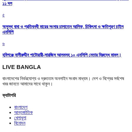
১১ দল
৫
অসুস্থ বাবা ও প্রতিবন্ধী মায়ের সংসার চালাতেন আলিফ, চিকিৎসা ও ক্ষতিপূরণ চাইল
এনসিপি
৬
হবিগঞ্জে নাসীরুদ্দীন পাটোয়ারী-সারজিস আলমসহ ১০ এনসিপি নেতার বিরুদ্ধে মামল।
LIVE BANGLA
বাংলাদেশের নির্ভরযোগ্য ও দ্রুততম অনলাইন সংবাদ মাধ্যম। দেশ ও বিশ্বের সর্বশেষ
খবর জানতে আমাদের সাথে থাকুন।
ক্যাটাগরি
বাংলাদেশ
আন্তর্জাতিক
খেলাধুলা
বিনোদন