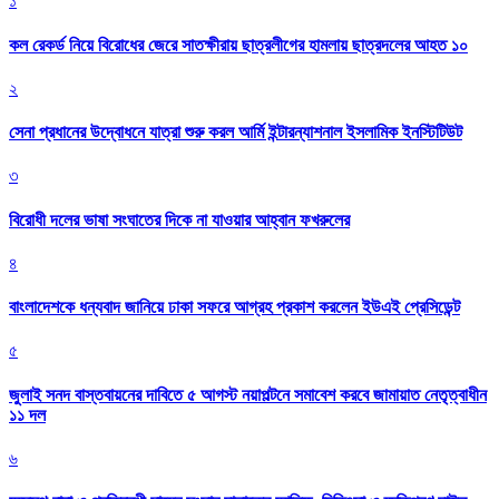
১
কল রেকর্ড নিয়ে বিরোধের জেরে সাতক্ষীরায় ছাত্রলীগের হামলায় ছাত্রদলের আহত ১০
২
সেনা প্রধানের উদ্বোধনে যাত্রা শুরু করল আর্মি ইন্টারন্যাশনাল ইসলামিক ইনস্টিটিউট
৩
বিরোধী দলের ভাষা সংঘাতের দিকে না যাওয়ার আহ্বান ফখরুলের
৪
বাংলাদেশকে ধন্যবাদ জানিয়ে ঢাকা সফরে আগ্রহ প্রকাশ করলেন ইউএই প্রেসিডেন্ট
৫
জুলাই সনদ বাস্তবায়নের দাবিতে ৫ আগস্ট নয়াপল্টনে সমাবেশ করবে জামায়াত নেতৃত্বাধীন
১১ দল
৬