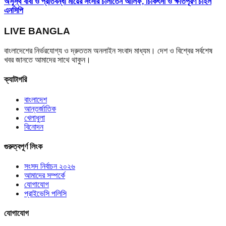
অসুস্থ বাবা ও প্রতিবন্ধী মায়ের সংসার চালাতেন আলিফ, চিকিৎসা ও ক্ষতিপূরণ চাইল
এনসিপি
LIVE BANGLA
বাংলাদেশের নির্ভরযোগ্য ও দ্রুততম অনলাইন সংবাদ মাধ্যম। দেশ ও বিশ্বের সর্বশেষ
খবর জানতে আমাদের সাথে থাকুন।
ক্যাটাগরি
বাংলাদেশ
আন্তর্জাতিক
খেলাধুলা
বিনোদন
গুরুত্বপূর্ণ লিংক
সংসদ নির্বাচন ২০২৬
আমাদের সম্পর্কে
যোগাযোগ
প্রাইভেসি পলিসি
যোগাযোগ