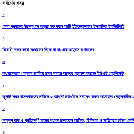
সর্বশেষ খবর
১
সেনা প্রধানের উদ্বোধনে যাত্রা শুরু করল আর্মি ইন্টারন্যাশনাল ইসলামিক ইনস্টিটিউট
২
বিরোধী দলের ভাষা সংঘাতের দিকে না যাওয়ার আহ্বান ফখরুলের
৩
বাংলাদেশকে ধন্যবাদ জানিয়ে ঢাকা সফরে আগ্রহ প্রকাশ করলেন ইউএই প্রেসিডেন্ট
৪
জুলাই সনদ বাস্তবায়নের দাবিতে ৫ আগস্ট নয়াপল্টনে সমাবেশ করবে জামায়াত নেতৃত্বাধীন 
৫
অসুস্থ বাবা ও প্রতিবন্ধী মায়ের সংসার চালাতেন আলিফ, চিকিৎসা ও ক্ষতিপূরণ চাইল এনস
৬