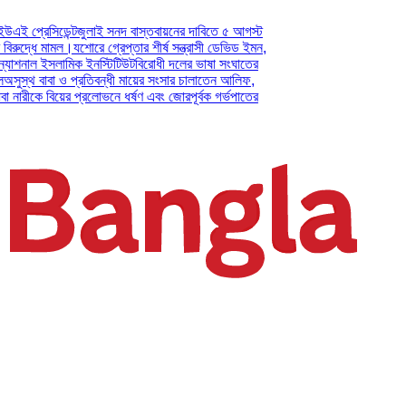
ন্ট
জুলাই সনদ বাস্তবায়নের দাবিতে ৫ আগস্ট
মল।
যশোরে গ্রেপ্তার শীর্ষ সন্ত্রাসী ডেভিড ইমন,
লামিক ইনস্টিটিউট
বিরোধী দলের ভাষা সংঘাতের
 ও প্রতিবন্ধী মায়ের সংসার চালাতেন আলিফ,
য়ের প্রলোভনে ধর্ষণ এবং জোরপূর্বক গর্ভপাতের