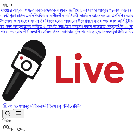
সর্বশেষ
বান ফখরুলের
বাংলাদেশকে ধন্যবাদ জানিয়ে ঢাকা সফরে আগ্রহ প্রকাশ করলেন ইউএই প্রেসিডে
চাইল এনসিপি
হবিগঞ্জে নাসীরুদ্দীন পাটোয়ারী-সারজিস আলমসহ ১০ এনসিপি নেতার বিরুদ্ধে মা
য়াতের সভাপতির বিরুদ্ধে
সেনা প্রধানের উদ্বোধনে যাত্রা শুরু করল আর্মি ইন্টারন্যাশনাল ইস
তবায়নের দাবিতে ৫ আগস্ট নয়াপল্টনে সমাবেশ করবে জামায়াত নেতৃত্বাধীন ১১ দল
অসুস্থ বাবা
 শীর্ষ সন্ত্রাসী ডেভিড ইমন, চট্টগ্রাম পুলিশের কাছে হস্তান্তর
পটুয়াখালীতে বিধবা নারীকে বি
বাংলাদেশ
আন্তর্জাতিক
রাজনীতি
খেলাধুলা
নির্বাচন
বিবিধ
নিউজ
পড়া হচ্ছে...