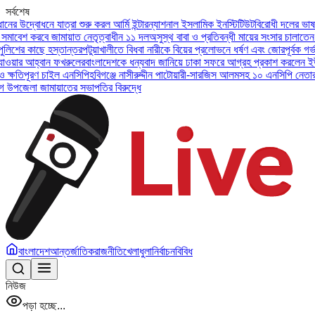
সর্বশেষ
নে যাত্রা শুরু করল আর্মি ইন্টারন্যাশনাল ইসলামিক ইনস্টিটিউট
বিরোধী দলের ভাষা সংঘাতের 
বে জামায়াত নেতৃত্বাধীন ১১ দল
অসুস্থ বাবা ও প্রতিবন্ধী মায়ের সংসার চালাতেন আলিফ, চি
ছে হস্তান্তর
পটুয়াখালীতে বিধবা নারীকে বিয়ের প্রলোভনে ধর্ষণ এবং জোরপূর্বক গর্ভপাতের 
বান ফখরুলের
বাংলাদেশকে ধন্যবাদ জানিয়ে ঢাকা সফরে আগ্রহ প্রকাশ করলেন ইউএই প্রেসিড
ণ চাইল এনসিপি
হবিগঞ্জে নাসীরুদ্দীন পাটোয়ারী-সারজিস আলমসহ ১০ এনসিপি নেতার বিরুদ্ধে 
মায়াতের সভাপতির বিরুদ্ধে
বাংলাদেশ
আন্তর্জাতিক
রাজনীতি
খেলাধুলা
নির্বাচন
বিবিধ
নিউজ
পড়া হচ্ছে...