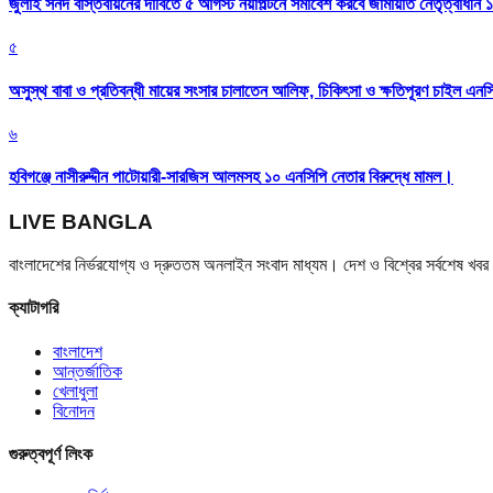
জুলাই সনদ বাস্তবায়নের দাবিতে ৫ আগস্ট নয়াপল্টনে সমাবেশ করবে জামায়াত নেতৃত্বাধীন 
৫
অসুস্থ বাবা ও প্রতিবন্ধী মায়ের সংসার চালাতেন আলিফ, চিকিৎসা ও ক্ষতিপূরণ চাইল এনস
৬
হবিগঞ্জে নাসীরুদ্দীন পাটোয়ারী-সারজিস আলমসহ ১০ এনসিপি নেতার বিরুদ্ধে মামল।
LIVE BANGLA
বাংলাদেশের নির্ভরযোগ্য ও দ্রুততম অনলাইন সংবাদ মাধ্যম। দেশ ও বিশ্বের সর্বশেষ খ
ক্যাটাগরি
বাংলাদেশ
আন্তর্জাতিক
খেলাধুলা
বিনোদন
গুরুত্বপূর্ণ লিংক