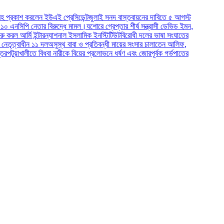
রলেন ইউএই প্রেসিডেন্ট
জুলাই সনদ বাস্তবায়নের দাবিতে ৫ আগস্ট
 নেতার বিরুদ্ধে মামল।
যশোরে গ্রেপ্তার শীর্ষ সন্ত্রাসী ডেভিড ইমন,
ি ইন্টারন্যাশনাল ইসলামিক ইনস্টিটিউট
বিরোধী দলের ভাষা সংঘাতের
ন ১১ দল
অসুস্থ বাবা ও প্রতিবন্ধী মায়ের সংসার চালাতেন আলিফ,
লীতে বিধবা নারীকে বিয়ের প্রলোভনে ধর্ষণ এবং জোরপূর্বক গর্ভপাতের