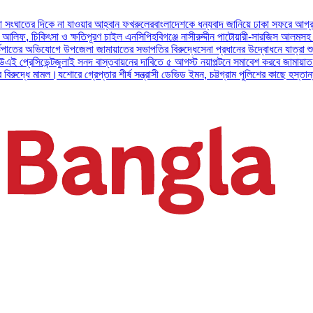
দিকে না যাওয়ার আহ্বান ফখরুলের
বাংলাদেশকে ধন্যবাদ জানিয়ে ঢাকা সফরে আগ্রহ প্রকাশ ক
কিৎসা ও ক্ষতিপূরণ চাইল এনসিপি
হবিগঞ্জে নাসীরুদ্দীন পাটোয়ারী-সারজিস আলমসহ ১০ এনসিপি
অভিযোগে উপজেলা জামায়াতের সভাপতির বিরুদ্ধে
সেনা প্রধানের উদ্বোধনে যাত্রা শুরু করল আর্ম
েন্ট
জুলাই সনদ বাস্তবায়নের দাবিতে ৫ আগস্ট নয়াপল্টনে সমাবেশ করবে জামায়াত নেতৃত্বাধী
মামল।
যশোরে গ্রেপ্তার শীর্ষ সন্ত্রাসী ডেভিড ইমন, চট্টগ্রাম পুলিশের কাছে হস্তান্তর
পটুয়াখা