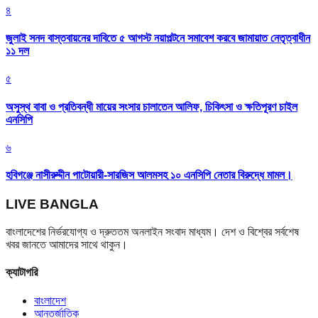
৪
জুলাই সনদ বাস্তবায়নের দাবিতে ৫ আগস্ট নয়াপল্টনে সমাবেশ করবে জামায়াত নেতৃত্বাধীন
১১ দল
৫
অসুস্থ বাবা ও প্রতিবন্ধী মায়ের সংসার চালাতেন আলিফ, চিকিৎসা ও ক্ষতিপূরণ চাইল
এনসিপি
৬
হবিগঞ্জে নাসীরুদ্দীন পাটোয়ারী-সারজিস আলমসহ ১০ এনসিপি নেতার বিরুদ্ধে মামল।
LIVE BANGLA
বাংলাদেশের নির্ভরযোগ্য ও দ্রুততম অনলাইন সংবাদ মাধ্যম। দেশ ও বিশ্বের সর্বশেষ
খবর জানতে আমাদের সাথে থাকুন।
ক্যাটাগরি
বাংলাদেশ
আন্তর্জাতিক