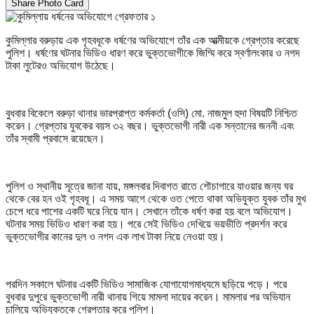
Share Photo Card
কুমিল্লার বরুড়ায় এক গৃহবধূকে ধর্ষণের অভিযোগে তাঁর এক আত্মীয়কে গ্রেপ্তার করেছে
পুলিশ। ধর্ষণের ঘটনার ভিডিও ধারণ করে ভুক্তভোগীকে জিম্মি করে স্বর্ণালংকার ও নগদ
টাকা লুটেরও অভিযোগ উঠেছে।
বুধবার বিকেলে বরুড়া থানার ভারপ্রাপ্ত কর্মকর্তা (ওসি) মো. নাজমুল হুদা বিষয়টি নিশ্চিত
করেন। গ্রেপ্তার যুবকের বয়স ৩২ বছর। ভুক্তভোগী নারী এক সন্তানের জননী এবং
তাঁর স্বামী প্রবাসে রয়েছেন।
পুলিশ ও স্থানীয় সূত্রে জানা যায়, মঙ্গলবার দিবাগত রাতে শৌচাগারে যাওয়ার জন্য ঘর
থেকে বের হন ওই গৃহবধূ। এ সময় আগে থেকে ওত পেতে থাকা অভিযুক্ত যুবক তাঁর মুখ
চেপে ধরে পাশের একটি ঘরে নিয়ে যান। সেখানে তাঁকে ধর্ষণ করা হয় বলে অভিযোগ।
ঘটনার সময় ভিডিও ধারণ করা হয়। পরে সেই ভিডিও দেখিয়ে ভয়ভীতি প্রদর্শন করে
ভুক্তভোগীর কানের দুল ও নগদ এক লাখ টাকা নিয়ে নেওয়া হয়।
পরদিন সকালে ঘটনার একটি ভিডিও সামাজিক যোগাযোগমাধ্যমে ছড়িয়ে পড়ে। পরে
বুধবার দুপুরে ভুক্তভোগী নারী থানায় গিয়ে মামলা দায়ের করেন। মামলার পর অভিযান
চালিয়ে অভিযুক্তকে গ্রেপ্তার করে পুলিশ।