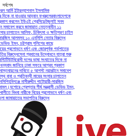
সর্বশেষ
 আর্মি ইন্টারন্যাশনাল ইসলামিক
দিকে না যাওয়ার আহ্বান ফখরুলের
বাংলাদেশকে
াশ করলেন ইউএই প্রেসিডেন্ট
জুলাই সনদ
 সমাবেশ করবে জামায়াত নেতৃত্বাধীন ১১
সার চালাতেন আলিফ, চিকিৎসা ও ক্ষতিপূরণ চাইল
-সারজিস আলমসহ ১০ এনসিপি নেতার বিরুদ্ধে
ডেভিড ইমন, চট্টগ্রাম পুলিশের কাছে
়ের প্রলোভনে ধর্ষণ এবং জোরপূর্বক গর্ভপাতের
বিরুদ্ধে
সেনা প্রধানের উদ্বোধনে যাত্রা শুরু
টিটিউট
বিরোধী দলের ভাষা সংঘাতের দিকে না
্যবাদ জানিয়ে ঢাকা সফরে আগ্রহ প্রকাশ
্তবায়নের দাবিতে ৫ আগস্ট নয়াপল্টনে সমাবেশ
থ বাবা ও প্রতিবন্ধী মায়ের সংসার চালাতেন
িপি
হবিগঞ্জে নাসীরুদ্দীন পাটোয়ারী-সারজিস
ামল।
যশোরে গ্রেপ্তার শীর্ষ সন্ত্রাসী ডেভিড ইমন,
ালীতে বিধবা নারীকে বিয়ের প্রলোভনে ধর্ষণ এবং
জামায়াতের সভাপতির বিরুদ্ধে