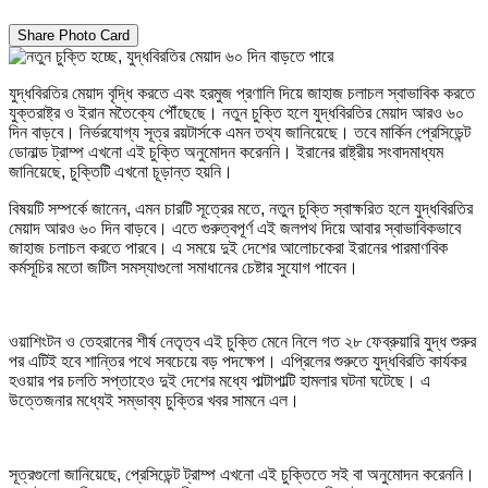
Share Photo Card
যুদ্ধবিরতির মেয়াদ বৃদ্ধি করতে এবং হরমুজ প্রণালি দিয়ে জাহাজ চলাচল স্বাভাবিক করতে
যুক্তরাষ্ট্র ও ইরান মতৈক্যে পৌঁছেছে। নতুন চুক্তি হলে যুদ্ধবিরতির মেয়াদ আরও ৬০
দিন বাড়বে। নির্ভরযোগ্য সূত্র রয়টার্সকে এমন তথ্য জানিয়েছে। তবে মার্কিন প্রেসিডেন্ট
ডোনাল্ড ট্রাম্প এখনো এই চুক্তি অনুমোদন করেননি। ইরানের রাষ্ট্রীয় সংবাদমাধ্যম
জানিয়েছে, চুক্তিটি এখনো চূড়ান্ত হয়নি।
বিষয়টি সম্পর্কে জানেন, এমন চারটি সূত্রের মতে, নতুন চুক্তি স্বাক্ষরিত হলে যুদ্ধবিরতির
মেয়াদ আরও ৬০ দিন বাড়বে। এতে গুরুত্বপূর্ণ এই জলপথ দিয়ে আবার স্বাভাবিকভাবে
জাহাজ চলাচল করতে পারবে। এ সময়ে দুই দেশের আলোচকেরা ইরানের পারমাণবিক
কর্মসূচির মতো জটিল সমস্যাগুলো সমাধানের চেষ্টার সুযোগ পাবেন।
ওয়াশিংটন ও তেহরানের শীর্ষ নেতৃত্ব এই চুক্তি মেনে নিলে গত ২৮ ফেব্রুয়ারি যুদ্ধ শুরুর
পর এটিই হবে শান্তির পথে সবচেয়ে বড় পদক্ষেপ। এপ্রিলের শুরুতে যুদ্ধবিরতি কার্যকর
হওয়ার পর চলতি সপ্তাহেও দুই দেশের মধ্যে পাল্টাপাল্টি হামলার ঘটনা ঘটেছে। এ
উত্তেজনার মধ্যেই সম্ভাব্য চুক্তির খবর সামনে এল।
সূত্রগুলো জানিয়েছে, প্রেসিডেন্ট ট্রাম্প এখনো এই চুক্তিতে সই বা অনুমোদন করেননি।