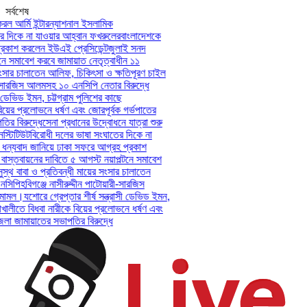
সর্বশেষ
ল আর্মি ইন্টারন্যাশনাল ইসলামিক
দিকে না যাওয়ার আহ্বান ফখরুলের
বাংলাদেশকে
কাশ করলেন ইউএই প্রেসিডেন্ট
জুলাই সনদ
 সমাবেশ করবে জামায়াত নেতৃত্বাধীন ১১
সার চালাতেন আলিফ, চিকিৎসা ও ক্ষতিপূরণ চাইল
-সারজিস আলমসহ ১০ এনসিপি নেতার বিরুদ্ধে
ডেভিড ইমন, চট্টগ্রাম পুলিশের কাছে
য়ের প্রলোভনে ধর্ষণ এবং জোরপূর্বক গর্ভপাতের
 বিরুদ্ধে
সেনা প্রধানের উদ্বোধনে যাত্রা শুরু
টিটিউট
বিরোধী দলের ভাষা সংঘাতের দিকে না
ন্যবাদ জানিয়ে ঢাকা সফরে আগ্রহ প্রকাশ
স্তবায়নের দাবিতে ৫ আগস্ট নয়াপল্টনে সমাবেশ
থ বাবা ও প্রতিবন্ধী মায়ের সংসার চালাতেন
িপি
হবিগঞ্জে নাসীরুদ্দীন পাটোয়ারী-সারজিস
ামল।
যশোরে গ্রেপ্তার শীর্ষ সন্ত্রাসী ডেভিড ইমন,
খালীতে বিধবা নারীকে বিয়ের প্রলোভনে ধর্ষণ এবং
জামায়াতের সভাপতির বিরুদ্ধে