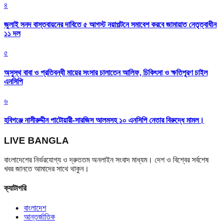
৪
জুলাই সনদ বাস্তবায়নের দাবিতে ৫ আগস্ট নয়াপল্টনে সমাবেশ করবে জামায়াত নেতৃত্বাধীন
১১ দল
৫
অসুস্থ বাবা ও প্রতিবন্ধী মায়ের সংসার চালাতেন আলিফ, চিকিৎসা ও ক্ষতিপূরণ চাইল
এনসিপি
৬
হবিগঞ্জে নাসীরুদ্দীন পাটোয়ারী-সারজিস আলমসহ ১০ এনসিপি নেতার বিরুদ্ধে মামল।
LIVE BANGLA
বাংলাদেশের নির্ভরযোগ্য ও দ্রুততম অনলাইন সংবাদ মাধ্যম। দেশ ও বিশ্বের সর্বশেষ
খবর জানতে আমাদের সাথে থাকুন।
ক্যাটাগরি
বাংলাদেশ
আন্তর্জাতিক