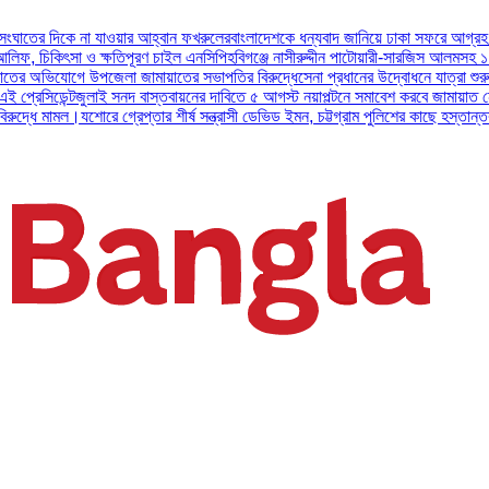
া যাওয়ার আহ্বান ফখরুলের
বাংলাদেশকে ধন্যবাদ জানিয়ে ঢাকা সফরে আগ্রহ প্রকাশ করলেন 
ও ক্ষতিপূরণ চাইল এনসিপি
হবিগঞ্জে নাসীরুদ্দীন পাটোয়ারী-সারজিস আলমসহ ১০ এনসিপি নেতার
ে উপজেলা জামায়াতের সভাপতির বিরুদ্ধে
সেনা প্রধানের উদ্বোধনে যাত্রা শুরু করল আর্মি ইন্ট
লাই সনদ বাস্তবায়নের দাবিতে ৫ আগস্ট নয়াপল্টনে সমাবেশ করবে জামায়াত নেতৃত্বাধীন ১১ দ
শোরে গ্রেপ্তার শীর্ষ সন্ত্রাসী ডেভিড ইমন, চট্টগ্রাম পুলিশের কাছে হস্তান্তর
পটুয়াখালীতে বি