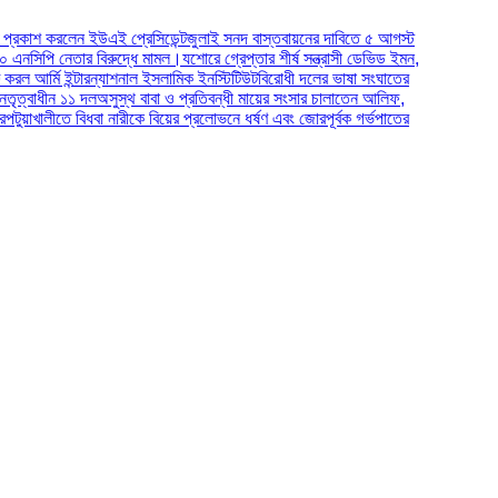
ইউএই প্রেসিডেন্ট
জুলাই সনদ বাস্তবায়নের দাবিতে ৫ আগস্ট
 বিরুদ্ধে মামল।
যশোরে গ্রেপ্তার শীর্ষ সন্ত্রাসী ডেভিড ইমন,
ারন্যাশনাল ইসলামিক ইনস্টিটিউট
বিরোধী দলের ভাষা সংঘাতের
ল
অসুস্থ বাবা ও প্রতিবন্ধী মায়ের সংসার চালাতেন আলিফ,
ধবা নারীকে বিয়ের প্রলোভনে ধর্ষণ এবং জোরপূর্বক গর্ভপাতের