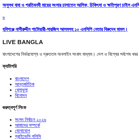
অসুস্থ বাবা ও প্রতিবন্ধী মায়ের সংসার চালাতেন আলিফ, চিকিৎসা ও ক্ষতিপূরণ চাইল এনস
৬
হবিগঞ্জে নাসীরুদ্দীন পাটোয়ারী-সারজিস আলমসহ ১০ এনসিপি নেতার বিরুদ্ধে মামল।
LIVE BANGLA
বাংলাদেশের নির্ভরযোগ্য ও দ্রুততম অনলাইন সংবাদ মাধ্যম। দেশ ও বিশ্বের সর্বশেষ খ
ক্যাটাগরি
বাংলাদেশ
আন্তর্জাতিক
খেলাধুলা
বিনোদন
গুরুত্বপূর্ণ লিংক
সংসদ নির্বাচন ২০২৬
আমাদের সম্পর্কে
যোগাযোগ
প্রাইভেসি পলিসি