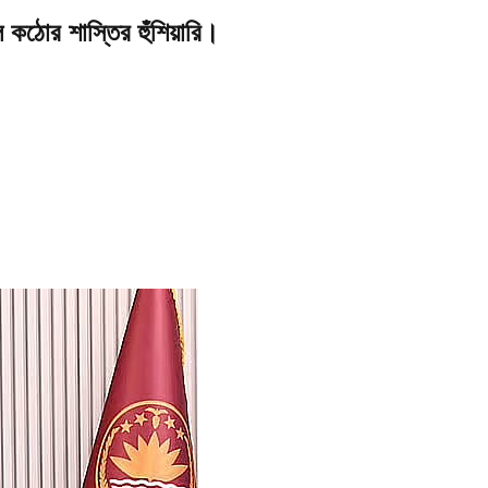
হলে কঠোর শাস্তির হুঁশিয়ারি।