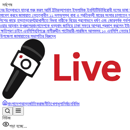
সর্বশেষ
্রা শুরু করল আর্মি ইন্টারন্যাশনাল ইসলামিক ইনস্টিটিউট
বিরোধী দলের ভাষা সংঘাতের দিকে ন
মায়াত নেতৃত্বাধীন ১১ দল
অসুস্থ বাবা ও প্রতিবন্ধী মায়ের সংসার চালাতেন আলিফ, চিকিৎসা 
তান্তর
পটুয়াখালীতে বিধবা নারীকে বিয়ের প্রলোভনে ধর্ষণ এবং জোরপূর্বক গর্ভপাতের অভিযোগ
খরুলের
বাংলাদেশকে ধন্যবাদ জানিয়ে ঢাকা সফরে আগ্রহ প্রকাশ করলেন ইউএই প্রেসিডেন্ট
জু
 এনসিপি
হবিগঞ্জে নাসীরুদ্দীন পাটোয়ারী-সারজিস আলমসহ ১০ এনসিপি নেতার বিরুদ্ধে মামল।
য
ের সভাপতির বিরুদ্ধে
বাংলাদেশ
আন্তর্জাতিক
রাজনীতি
খেলাধুলা
নির্বাচন
বিবিধ
নিউজ
পড়া হচ্ছে...