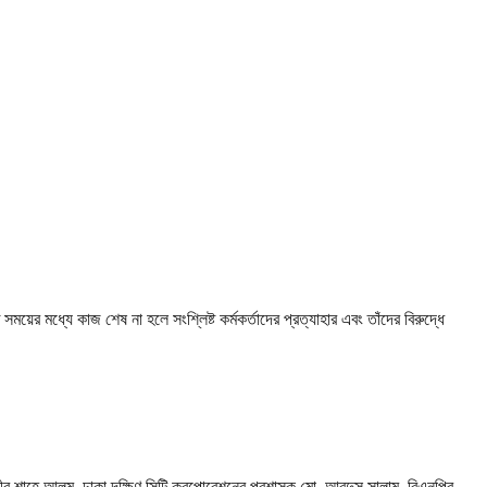
ময়ের মধ্যে কাজ শেষ না হলে সংশ্লিষ্ট কর্মকর্তাদের প্রত্যাহার এবং তাঁদের বিরুদ্ধে
্ত্রী মীর শাহে আলম, ঢাকা দক্ষিণ সিটি করপোরেশনের প্রশাসক মো. আবদুস সালাম, বিএনপির