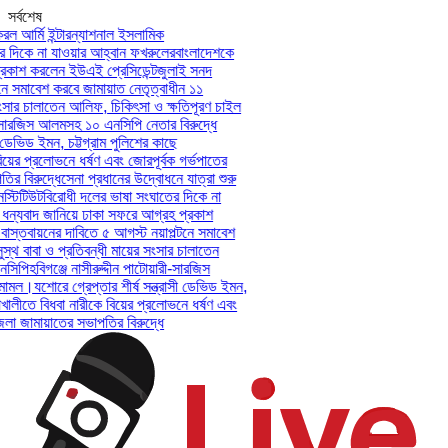
সর্বশেষ
 আর্মি ইন্টারন্যাশনাল ইসলামিক
দিকে না যাওয়ার আহ্বান ফখরুলের
বাংলাদেশকে
কাশ করলেন ইউএই প্রেসিডেন্ট
জুলাই সনদ
 সমাবেশ করবে জামায়াত নেতৃত্বাধীন ১১
সার চালাতেন আলিফ, চিকিৎসা ও ক্ষতিপূরণ চাইল
-সারজিস আলমসহ ১০ এনসিপি নেতার বিরুদ্ধে
ডেভিড ইমন, চট্টগ্রাম পুলিশের কাছে
়ের প্রলোভনে ধর্ষণ এবং জোরপূর্বক গর্ভপাতের
 বিরুদ্ধে
সেনা প্রধানের উদ্বোধনে যাত্রা শুরু
টিটিউট
বিরোধী দলের ভাষা সংঘাতের দিকে না
্যবাদ জানিয়ে ঢাকা সফরে আগ্রহ প্রকাশ
স্তবায়নের দাবিতে ৫ আগস্ট নয়াপল্টনে সমাবেশ
থ বাবা ও প্রতিবন্ধী মায়ের সংসার চালাতেন
িপি
হবিগঞ্জে নাসীরুদ্দীন পাটোয়ারী-সারজিস
ামল।
যশোরে গ্রেপ্তার শীর্ষ সন্ত্রাসী ডেভিড ইমন,
ালীতে বিধবা নারীকে বিয়ের প্রলোভনে ধর্ষণ এবং
জামায়াতের সভাপতির বিরুদ্ধে