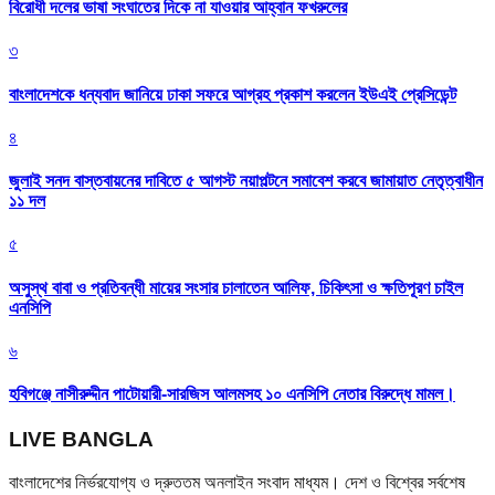
বিরোধী দলের ভাষা সংঘাতের দিকে না যাওয়ার আহ্বান ফখরুলের
৩
বাংলাদেশকে ধন্যবাদ জানিয়ে ঢাকা সফরে আগ্রহ প্রকাশ করলেন ইউএই প্রেসিডেন্ট
৪
জুলাই সনদ বাস্তবায়নের দাবিতে ৫ আগস্ট নয়াপল্টনে সমাবেশ করবে জামায়াত নেতৃত্বাধীন
১১ দল
৫
অসুস্থ বাবা ও প্রতিবন্ধী মায়ের সংসার চালাতেন আলিফ, চিকিৎসা ও ক্ষতিপূরণ চাইল
এনসিপি
৬
হবিগঞ্জে নাসীরুদ্দীন পাটোয়ারী-সারজিস আলমসহ ১০ এনসিপি নেতার বিরুদ্ধে মামল।
LIVE BANGLA
বাংলাদেশের নির্ভরযোগ্য ও দ্রুততম অনলাইন সংবাদ মাধ্যম। দেশ ও বিশ্বের সর্বশেষ