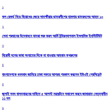
১
কল রেকর্ড নিয়ে বিরোধের জেরে সাতক্ষীরায় ছাত্রলীগের হামলায় ছাত্রদলের আহত ১০
২
সেনা প্রধানের উদ্বোধনে যাত্রা শুরু করল আর্মি ইন্টারন্যাশনাল ইসলামিক ইনস্টিটিউট
৩
বিরোধী দলের ভাষা সংঘাতের দিকে না যাওয়ার আহ্বান ফখরুলের
৪
বাংলাদেশকে ধন্যবাদ জানিয়ে ঢাকা সফরে আগ্রহ প্রকাশ করলেন ইউএই প্রেসিডেন্ট
৫
জুলাই সনদ বাস্তবায়নের দাবিতে ৫ আগস্ট নয়াপল্টনে সমাবেশ করবে জামায়াত নেতৃত্বাধীন
১১ দল
৬