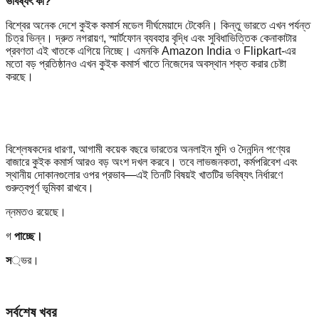
ভবিষ্যৎ কী?
বিশ্বের অনেক দেশে কুইক কমার্স মডেল দীর্ঘমেয়াদে টেকেনি। কিন্তু ভারতে এখন পর্যন্ত
চিত্র ভিন্ন। দ্রুত নগরায়ণ, স্মার্টফোন ব্যবহার বৃদ্ধি এবং সুবিধাভিত্তিক কেনাকাটার
প্রবণতা এই খাতকে এগিয়ে নিচ্ছে। এমনকি Amazon India ও Flipkart-এর
মতো বড় প্রতিষ্ঠানও এখন কুইক কমার্স খাতে নিজেদের অবস্থান শক্ত করার চেষ্টা
করছে।
বিশ্লেষকদের ধারণা, আগামী কয়েক বছরে ভারতের অনলাইন মুদি ও দৈনন্দিন পণ্যের
বাজারে কুইক কমার্স আরও বড় অংশ দখল করবে। তবে লাভজনকতা, কর্মপরিবেশ এবং
স্থানীয় দোকানগুলোর ওপর প্রভাব—এই তিনটি বিষয়ই খাতটির ভবিষ্যৎ নির্ধারণে
গুরুত্বপূর্ণ ভূমিকা রাখবে।
ন্নমতও রয়েছে।
গ
পাচ্ছে।
স
্ভর।
সর্বশেষ খবর