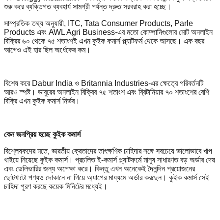
শুরু করে ব্যক্তিগত ব্যবহার্য সামগ্রী পর্যন্ত দ্রুত সরবরাহ করা হচ্ছে।
সাম্প্রতিক তথ্য অনুযায়ী, ITC, Tata Consumer Products, Parle
Products এবং AWL Agri Business-এর মতো কোম্পানিগুলোর মোট অনলাইন
বিক্রির ৬০ থেকে ৭৫ শতাংশই এখন কুইক কমার্স প্ল্যাটফর্ম থেকে আসছে। এক বছর
আগেও এই হার ছিল অর্ধেকের কম।
বিশেষ করে Dabur India ও Britannia Industries-এর ক্ষেত্রে পরিবর্তনটি
আরও স্পষ্ট। ডাবুরের অনলাইন বিক্রির ৭৫ শতাংশ এবং ব্রিটানিয়ার ৭০ শতাংশের বেশি
বিক্রি এখন কুইক কমার্স নির্ভর।
কেন জনপ্রিয় হচ্ছে কুইক কমার্স
বিশ্লেষকদের মতে, ভারতীয় ক্রেতাদের তাৎক্ষণিক চাহিদার সঙ্গে সবচেয়ে ভালোভাবে খাপ
খাইয়ে নিয়েছে কুইক কমার্স। প্রচলিত ই-কমার্স প্ল্যাটফর্মে মানুষ সাধারণত বড় অর্ডার দেয়
এবং ডেলিভারির জন্য অপেক্ষা করে। কিন্তু এখন অনেকেই দৈনন্দিন প্রয়োজনের
ছোটখাটো পণ্যও দোকানে না গিয়ে অ্যাপের মাধ্যমে অর্ডার করছেন। কুইক কমার্স সেই
চাহিদা পূরণ করছে কয়েক মিনিটের মধ্যেই।