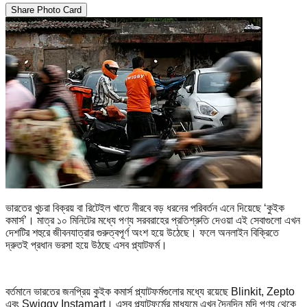
Share Photo Card
ভারতের খুচরা বিক্রয় বা রিটেইল খাতে নীরবে বড় ধরনের পরিবর্তন এনে দিয়েছে ‘কুইক
কমার্স’। মাত্র ১০ মিনিটের মধ্যে পণ্য সরবরাহের প্রতিশ্রুতি দেওয়া এই সেবাগুলো এখন
দেশটির শহুরে জীবনযাত্রার গুরুত্বপূর্ণ অংশ হয়ে উঠেছে। ফলে অনলাইন বিক্রিতে
দ্রুতই প্রধান ভরসা হয়ে উঠছে এসব প্ল্যাটফর্ম।
বর্তমানে ভারতের জনপ্রিয় কুইক কমার্স প্ল্যাটফর্মগুলোর মধ্যে রয়েছে Blinkit, Zepto
এবং Swiggy Instamart। এসব প্ল্যাটফর্মের মাধ্যমে এখন দৈনন্দিন মুদি পণ্য থেকে