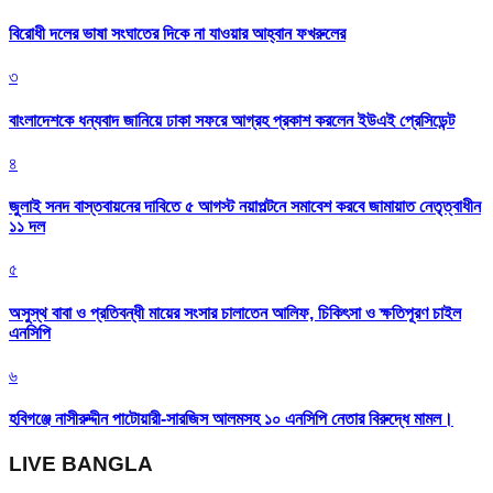
বিরোধী দলের ভাষা সংঘাতের দিকে না যাওয়ার আহ্বান ফখরুলের
৩
বাংলাদেশকে ধন্যবাদ জানিয়ে ঢাকা সফরে আগ্রহ প্রকাশ করলেন ইউএই প্রেসিডেন্ট
৪
জুলাই সনদ বাস্তবায়নের দাবিতে ৫ আগস্ট নয়াপল্টনে সমাবেশ করবে জামায়াত নেতৃত্বাধীন
১১ দল
৫
অসুস্থ বাবা ও প্রতিবন্ধী মায়ের সংসার চালাতেন আলিফ, চিকিৎসা ও ক্ষতিপূরণ চাইল
এনসিপি
৬
হবিগঞ্জে নাসীরুদ্দীন পাটোয়ারী-সারজিস আলমসহ ১০ এনসিপি নেতার বিরুদ্ধে মামল।
LIVE BANGLA