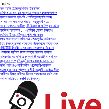
সর্বশেষ
ল আর্মি ইন্টারন্যাশনাল ইসলামিক
দিকে না যাওয়ার আহ্বান ফখরুলের
বাংলাদেশকে
কাশ করলেন ইউএই প্রেসিডেন্ট
জুলাই সনদ
ে সমাবেশ করবে জামায়াত নেতৃত্বাধীন ১১
ংসার চালাতেন আলিফ, চিকিৎসা ও ক্ষতিপূরণ চাইল
-সারজিস আলমসহ ১০ এনসিপি নেতার বিরুদ্ধে
 ডেভিড ইমন, চট্টগ্রাম পুলিশের কাছে
য়ের প্রলোভনে ধর্ষণ এবং জোরপূর্বক গর্ভপাতের
 বিরুদ্ধে
সেনা প্রধানের উদ্বোধনে যাত্রা শুরু
্টিটিউট
বিরোধী দলের ভাষা সংঘাতের দিকে না
ন্যবাদ জানিয়ে ঢাকা সফরে আগ্রহ প্রকাশ
স্তবায়নের দাবিতে ৫ আগস্ট নয়াপল্টনে সমাবেশ
থ বাবা ও প্রতিবন্ধী মায়ের সংসার চালাতেন
সিপি
হবিগঞ্জে নাসীরুদ্দীন পাটোয়ারী-সারজিস
ামল।
যশোরে গ্রেপ্তার শীর্ষ সন্ত্রাসী ডেভিড ইমন,
খালীতে বিধবা নারীকে বিয়ের প্রলোভনে ধর্ষণ এবং
 জামায়াতের সভাপতির বিরুদ্ধে