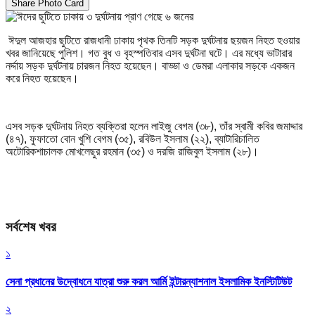
Share Photo Card
ঈদুল আজহার ছুটিতে রাজধানী ঢাকায় পৃথক তিনটি সড়ক দুর্ঘটনায় ছয়জন নিহত হওয়ার
খবর জানিয়েছে পুলিশ। গত বুধ ও বৃহস্পতিবার এসব দুর্ঘটনা ঘটে। এর মধ্যে ভাটারার
নর্দ্দায় সড়ক দুর্ঘটনায় চারজন নিহত হয়েছেন। বাড্ডা ও ডেমরা এলাকার সড়কে একজন
করে নিহত হয়েছেন।
এসব সড়ক দুর্ঘটনায় নিহত ব্যক্তিরা হলেন লাইজু বেগম (৩৮), তাঁর স্বামী কবির জমাদ্দার
(৪৭), ফুফাতো বোন খুশি বেগম (৩৫), রবিউল ইসলাম (২২), ব্যাটারিচালিত
অটোরিকশাচালক মোখলেছুর রহমান (৩৫) ও দরজি রাজিবুল ইসলাম (২৮)।
সর্বশেষ খবর
১
সেনা প্রধানের উদ্বোধনে যাত্রা শুরু করল আর্মি ইন্টারন্যাশনাল ইসলামিক ইনস্টিটিউট
২