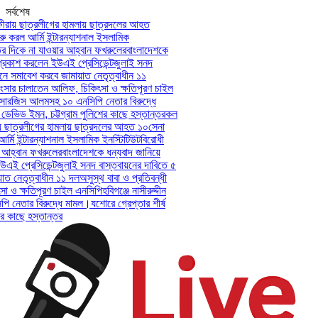
সর্বশেষ
ীরায় ছাত্রলীগের হামলায় ছাত্রদলের আহত
 করল আর্মি ইন্টারন্যাশনাল ইসলামিক
 দিকে না যাওয়ার আহ্বান ফখরুলের
বাংলাদেশকে
রকাশ করলেন ইউএই প্রেসিডেন্ট
জুলাই সনদ
ে সমাবেশ করবে জামায়াত নেতৃত্বাধীন ১১
ংসার চালাতেন আলিফ, চিকিৎসা ও ক্ষতিপূরণ চাইল
ী-সারজিস আলমসহ ১০ এনসিপি নেতার বিরুদ্ধে
ী ডেভিড ইমন, চট্টগ্রাম পুলিশের কাছে হস্তান্তর
কল
য় ছাত্রলীগের হামলায় ছাত্রদলের আহত ১০
সেনা
্মি ইন্টারন্যাশনাল ইসলামিক ইনস্টিটিউট
বিরোধী
আহ্বান ফখরুলের
বাংলাদেশকে ধন্যবাদ জানিয়ে
 প্রেসিডেন্ট
জুলাই সনদ বাস্তবায়নের দাবিতে ৫
ত নেতৃত্বাধীন ১১ দল
অসুস্থ বাবা ও প্রতিবন্ধী
 ও ক্ষতিপূরণ চাইল এনসিপি
হবিগঞ্জে নাসীরুদ্দীন
নেতার বিরুদ্ধে মামল।
যশোরে গ্রেপ্তার শীর্ষ
র কাছে হস্তান্তর