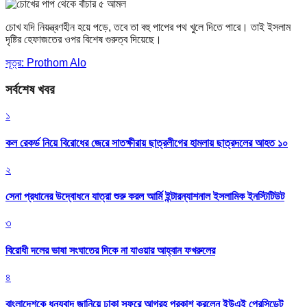
চোখ যদি নিয়ন্ত্রণহীন হয়ে পড়ে, তবে তা বহু পাপের পথ খুলে দিতে পারে। তাই ইসলাম
দৃষ্টির হেফাজতের ওপর বিশেষ গুরুত্ব দিয়েছে।
সূত্র: Prothom Alo
সর্বশেষ খবর
১
কল রেকর্ড নিয়ে বিরোধের জেরে সাতক্ষীরায় ছাত্রলীগের হামলায় ছাত্রদলের আহত ১০
২
সেনা প্রধানের উদ্বোধনে যাত্রা শুরু করল আর্মি ইন্টারন্যাশনাল ইসলামিক ইনস্টিটিউট
৩
বিরোধী দলের ভাষা সংঘাতের দিকে না যাওয়ার আহ্বান ফখরুলের
৪
বাংলাদেশকে ধন্যবাদ জানিয়ে ঢাকা সফরে আগ্রহ প্রকাশ করলেন ইউএই প্রেসিডেন্ট