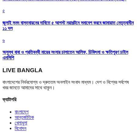
৫
জুলাই সনদ বাস্তবায়নের দাবিতে ৫ আগস্ট নয়াপল্টনে সমাবেশ করবে জামায়াত নেতৃত্বাধীন
১১ দল
৬
অসুস্থ বাবা ও প্রতিবন্ধী মায়ের সংসার চালাতেন আলিফ, চিকিৎসা ও ক্ষতিপূরণ চাইল
এনসিপি
LIVE BANGLA
বাংলাদেশের নির্ভরযোগ্য ও দ্রুততম অনলাইন সংবাদ মাধ্যম। দেশ ও বিশ্বের সর্বশেষ
খবর জানতে আমাদের সাথে থাকুন।
ক্যাটাগরি
বাংলাদেশ
আন্তর্জাতিক
খেলাধুলা
বিনোদন