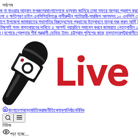
সর্বশেষ
ওয়ার আহ্বান ফখরুলের
বাংলাদেশকে ধন্যবাদ জানিয়ে ঢাকা সফরে আগ্রহ প্রকাশ করলেন ইউএই
ষতিপূরণ চাইল এনসিপি
হবিগঞ্জে নাসীরুদ্দীন পাটোয়ারী-সারজিস আলমসহ ১০ এনসিপি নেতার বির
জেলা জামায়াতের সভাপতির বিরুদ্ধে
সেনা প্রধানের উদ্বোধনে যাত্রা শুরু করল আর্মি ইন্টারন্
সনদ বাস্তবায়নের দাবিতে ৫ আগস্ট নয়াপল্টনে সমাবেশ করবে জামায়াত নেতৃত্বাধীন ১১ দল
অসু
গ্রেপ্তার শীর্ষ সন্ত্রাসী ডেভিড ইমন, চট্টগ্রাম পুলিশের কাছে হস্তান্তর
পটুয়াখালীতে বিধবা 
বাংলাদেশ
আন্তর্জাতিক
রাজনীতি
খেলাধুলা
নির্বাচন
বিবিধ
নিউজ
পড়া হচ্ছে...