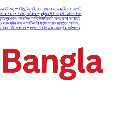
 প্রেসিডেন্ট
জুলাই সনদ বাস্তবায়নের দাবিতে ৫ আগস্ট
ুদ্ধে মামল।
যশোরে গ্রেপ্তার শীর্ষ সন্ত্রাসী ডেভিড ইমন,
যাশনাল ইসলামিক ইনস্টিটিউট
বিরোধী দলের ভাষা সংঘাতের
স্থ বাবা ও প্রতিবন্ধী মায়ের সংসার চালাতেন আলিফ,
নারীকে বিয়ের প্রলোভনে ধর্ষণ এবং জোরপূর্বক গর্ভপাতের