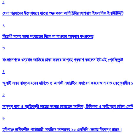
১
সেনা প্রধানের উদ্বোধনে যাত্রা শুরু করল আর্মি ইন্টারন্যাশনাল ইসলামিক ইনস্টিটিউট
২
বিরোধী দলের ভাষা সংঘাতের দিকে না যাওয়ার আহ্বান ফখরুলের
৩
বাংলাদেশকে ধন্যবাদ জানিয়ে ঢাকা সফরে আগ্রহ প্রকাশ করলেন ইউএই প্রেসিডেন্ট
৪
জুলাই সনদ বাস্তবায়নের দাবিতে ৫ আগস্ট নয়াপল্টনে সমাবেশ করবে জামায়াত নেতৃত্বাধীন 
৫
অসুস্থ বাবা ও প্রতিবন্ধী মায়ের সংসার চালাতেন আলিফ, চিকিৎসা ও ক্ষতিপূরণ চাইল এনস
৬
হবিগঞ্জে নাসীরুদ্দীন পাটোয়ারী-সারজিস আলমসহ ১০ এনসিপি নেতার বিরুদ্ধে মামল।