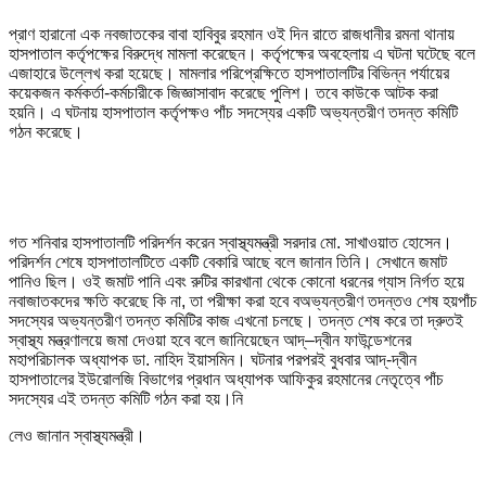
প্রাণ হারানো এক নবজাতকের বাবা হাবিবুর রহমান ওই দিন রাতে রাজধানীর রমনা থানায়
হাসপাতাল কর্তৃপক্ষের বিরুদ্ধে মামলা করেছেন। কর্তৃপক্ষের অবহেলায় এ ঘটনা ঘটেছে বলে
এজাহারে উল্লেখ করা হয়েছে। মামলার পরিপ্রেক্ষিতে হাসপাতালটির বিভিন্ন পর্যায়ের
কয়েকজন কর্মকর্তা-কর্মচারীকে জিজ্ঞাসাবাদ করেছে পুলিশ। তবে কাউকে আটক করা
হয়নি। এ ঘটনায় হাসপাতাল কর্তৃপক্ষও পাঁচ সদস্যের একটি অভ্যন্তরীণ তদন্ত কমিটি
গঠন করেছে।
গত শনিবার হাসপাতালটি পরিদর্শন করেন স্বাস্থ্যমন্ত্রী সরদার মো. সাখাওয়াত হোসেন।
পরিদর্শন শেষে হাসপাতালটিতে একটি বেকারি আছে বলে জানান তিনি। সেখানে জমাট
পানিও ছিল। ওই জমাট পানি এবং রুটির কারখানা থেকে কোনো ধরনের গ্যাস নির্গত হয়ে
নবাজাতকদের ক্ষতি করেছে কি না, তা পরীক্ষা করা হবে বঅভ্যন্তরীণ তদন্তও শেষ হয়পাঁচ
সদস্যের অভ্যন্তরীণ তদন্ত কমিটির কাজ এখনো চলছে। তদন্ত শেষ করে তা দ্রুতই
স্বাস্থ্য মন্ত্রণালয়ে জমা দেওয়া হবে বলে জানিয়েছেন আদ্‌–দ্বীন ফাউন্ডেশনের
মহাপরিচালক অধ্যাপক ডা. নাহিদ ইয়াসমিন। ঘটনার পরপরই বুধবার আদ্‌-দ্বীন
হাসপাতালের ইউরোলজি বিভাগের প্রধান অধ্যাপক আফিকুর রহমানের নেতৃত্বে পাঁচ
সদস্যের এই তদন্ত কমিটি গঠন করা হয়।নি
লেও জানান স্বাস্থ্যমন্ত্রী।