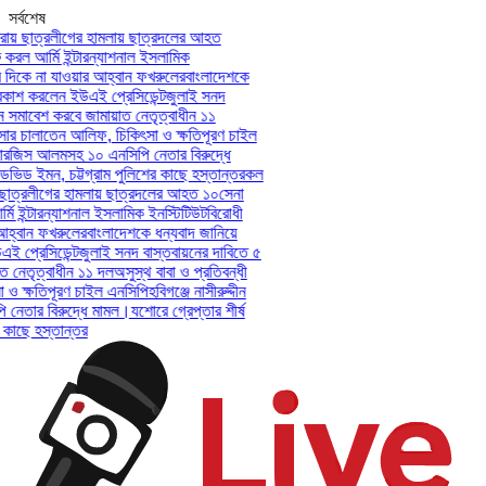
সর্বশেষ
য় ছাত্রলীগের হামলায় ছাত্রদলের আহত
রল আর্মি ইন্টারন্যাশনাল ইসলামিক
িকে না যাওয়ার আহ্বান ফখরুলের
বাংলাদেশকে
শ করলেন ইউএই প্রেসিডেন্ট
জুলাই সনদ
সমাবেশ করবে জামায়াত নেতৃত্বাধীন ১১
ার চালাতেন আলিফ, চিকিৎসা ও ক্ষতিপূরণ চাইল
ারজিস আলমসহ ১০ এনসিপি নেতার বিরুদ্ধে
েভিড ইমন, চট্টগ্রাম পুলিশের কাছে হস্তান্তর
কল
ছাত্রলীগের হামলায় ছাত্রদলের আহত ১০
সেনা
 ইন্টারন্যাশনাল ইসলামিক ইনস্টিটিউট
বিরোধী
বান ফখরুলের
বাংলাদেশকে ধন্যবাদ জানিয়ে
্রেসিডেন্ট
জুলাই সনদ বাস্তবায়নের দাবিতে ৫
েতৃত্বাধীন ১১ দল
অসুস্থ বাবা ও প্রতিবন্ধী
ক্ষতিপূরণ চাইল এনসিপি
হবিগঞ্জে নাসীরুদ্দীন
তার বিরুদ্ধে মামল।
যশোরে গ্রেপ্তার শীর্ষ
াছে হস্তান্তর