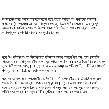
অভিযানের সময় নির্বাহী ম্যাজিস্ট্রেটের সঙ্গে ছিলেন স্বাস্থ্য অধিদপ্তরের সহকারী
পরিচালক (হাসপাতাল) ডা. মো. মাহমুদুর রহমান, ডিএসসিসির অঞ্চল-১–এর স্বাস্থ্য
কর্মকর্তা ডা. ফারিয়া ফয়েজ ও নিরাপদ খাদ্য পরিদর্শক মো. আসলাম ভূঁইয়া। সঙ্গে
আইনশৃঙ্খলা রক্ষাকারী বাহিনীর সদস্যরাও ছিলেন।
পরে ডিএসসিসির সংবাদ বিজ্ঞপ্তিতে জরিমানার কারণ সম্পর্কে বলা হয়, হাসপাতালটির
বিভিন্ন ওয়ার্ডে রেফ্রিজারেটরে তাপমাত্রা পরিমাপক ছিল না। ক্যানটিনের ফ্রিজে লেবেল
ছাড়া মিষ্টি পাওয়া গেছে। এ ছাড়া রান্নাঘরে অস্বাস্থ্যকর পরিবেশ ছিল। বিভিন্ন ওয়ার্ডে
পর্যাপ্ত আলো–বাতাসের অভাব লক্ষ করা গেছে।
গত ২৭ মে সকালে হাসপাতালটির ডেলিভারি পোস্ট-অপারেটিভ ওয়ার্ডে ভর্তি থাকা এক
থেকে তিন দিন বয়সের ছয় নবজাতকের মৃত্যু হয়। মৃত্যুর কারণ এখনো জানা যায়নি। এ
ঘটনা তদন্তের জন্য স্বাস্থ্য ও পরিবারকল্যাণ মন্ত্রণালয় তিন সদস্যের একটি তদন্ত
কমিটি গঠন করেছে। ৩ জুন কমিটির প্রতিবেদন জমা দেওয়ার কথা রয়েছে।