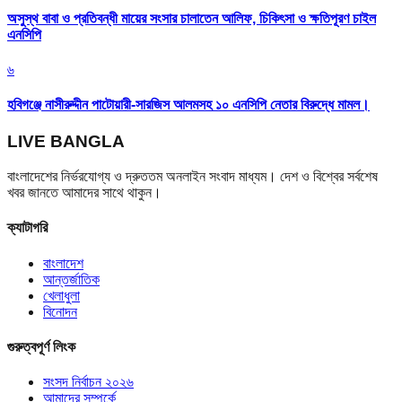
অসুস্থ বাবা ও প্রতিবন্ধী মায়ের সংসার চালাতেন আলিফ, চিকিৎসা ও ক্ষতিপূরণ চাইল
এনসিপি
৬
হবিগঞ্জে নাসীরুদ্দীন পাটোয়ারী-সারজিস আলমসহ ১০ এনসিপি নেতার বিরুদ্ধে মামল।
LIVE BANGLA
বাংলাদেশের নির্ভরযোগ্য ও দ্রুততম অনলাইন সংবাদ মাধ্যম। দেশ ও বিশ্বের সর্বশেষ
খবর জানতে আমাদের সাথে থাকুন।
ক্যাটাগরি
বাংলাদেশ
আন্তর্জাতিক
খেলাধুলা
বিনোদন
গুরুত্বপূর্ণ লিংক
সংসদ নির্বাচন ২০২৬
আমাদের সম্পর্কে