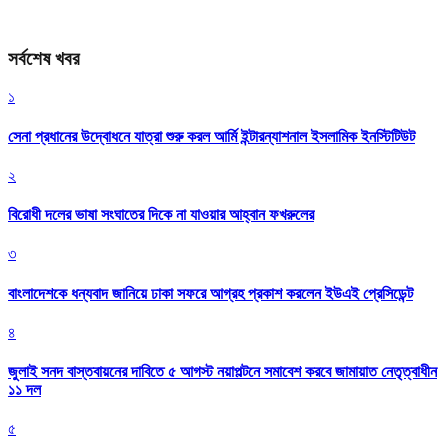
সর্বশেষ খবর
১
সেনা প্রধানের উদ্বোধনে যাত্রা শুরু করল আর্মি ইন্টারন্যাশনাল ইসলামিক ইনস্টিটিউট
২
বিরোধী দলের ভাষা সংঘাতের দিকে না যাওয়ার আহ্বান ফখরুলের
৩
বাংলাদেশকে ধন্যবাদ জানিয়ে ঢাকা সফরে আগ্রহ প্রকাশ করলেন ইউএই প্রেসিডেন্ট
৪
জুলাই সনদ বাস্তবায়নের দাবিতে ৫ আগস্ট নয়াপল্টনে সমাবেশ করবে জামায়াত নেতৃত্বাধীন
১১ দল
৫