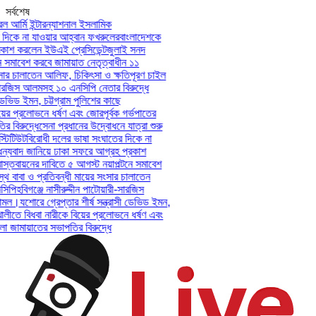
সর্বশেষ
আর্মি ইন্টারন্যাশনাল ইসলামিক
িকে না যাওয়ার আহ্বান ফখরুলের
বাংলাদেশকে
াশ করলেন ইউএই প্রেসিডেন্ট
জুলাই সনদ
সমাবেশ করবে জামায়াত নেতৃত্বাধীন ১১
ার চালাতেন আলিফ, চিকিৎসা ও ক্ষতিপূরণ চাইল
সারজিস আলমসহ ১০ এনসিপি নেতার বিরুদ্ধে
েভিড ইমন, চট্টগ্রাম পুলিশের কাছে
ের প্রলোভনে ধর্ষণ এবং জোরপূর্বক গর্ভপাতের
িরুদ্ধে
সেনা প্রধানের উদ্বোধনে যাত্রা শুরু
িটিউট
বিরোধী দলের ভাষা সংঘাতের দিকে না
যবাদ জানিয়ে ঢাকা সফরে আগ্রহ প্রকাশ
তবায়নের দাবিতে ৫ আগস্ট নয়াপল্টনে সমাবেশ
 বাবা ও প্রতিবন্ধী মায়ের সংসার চালাতেন
পি
হবিগঞ্জে নাসীরুদ্দীন পাটোয়ারী-সারজিস
মল।
যশোরে গ্রেপ্তার শীর্ষ সন্ত্রাসী ডেভিড ইমন,
লীতে বিধবা নারীকে বিয়ের প্রলোভনে ধর্ষণ এবং
ামায়াতের সভাপতির বিরুদ্ধে