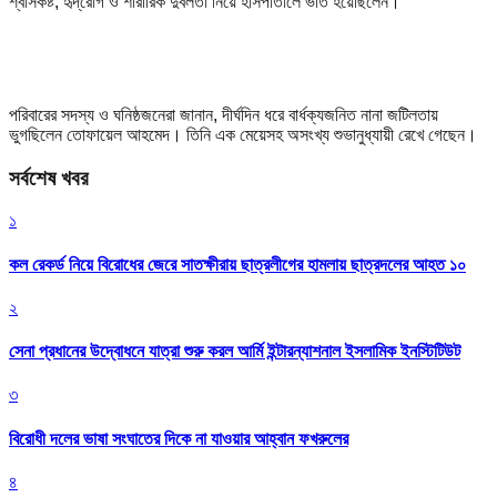
শ্বাসকষ্ট, হৃদ্‌রোগ ও শারীরিক দুর্বলতা নিয়ে হাসপাতালে ভর্তি হয়েছিলেন।
পরিবারের সদস্য ও ঘনিষ্ঠজনেরা জানান, দীর্ঘদিন ধরে বার্ধক্যজনিত নানা জটিলতায়
ভুগছিলেন তোফায়েল আহমেদ। তিনি এক মেয়েসহ অসংখ্য শুভানুধ্যায়ী রেখে গেছেন।
সর্বশেষ খবর
১
কল রেকর্ড নিয়ে বিরোধের জেরে সাতক্ষীরায় ছাত্রলীগের হামলায় ছাত্রদলের আহত ১০
২
সেনা প্রধানের উদ্বোধনে যাত্রা শুরু করল আর্মি ইন্টারন্যাশনাল ইসলামিক ইনস্টিটিউট
৩
বিরোধী দলের ভাষা সংঘাতের দিকে না যাওয়ার আহ্বান ফখরুলের
৪