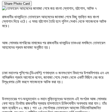
Share Photo Card
রাজধানীর ধানমন্ডিতে তোফায়েল আহমেদের জানাজা শেষে কিছু ব্যক্তি জয় বাংলা
স্লোগান দিয়ে ওঠে। এ সময় হট্টগোল তৈরি হলে পুলিশ সেখান থেকে সাতজনকে আটক
করে।
আজ সোমবার মাগরিবের নামাজের পর রাজধানীর ধানমন্ডির তাকওয়া মসজিদে তোফায়েল
আহমেদের প্রথম জানাজা অনুষ্ঠিত হয়।
ঢাকা মহানগর পুলিশের (ডিএমপি) গণমাধ্যম ও জনসংযোগ বিভাগের উপকমিশনার এন এম
নাসিরুদ্দিন প্রথম আলোকে বলেন, জানাজা শেষে সেখান থেকে একটি মিছিল বের করে
বিশৃঙ্খলার চেষ্টা করলে সাতজনকে আটক করা হয়।
উনসত্তরের গণ-অভ্যুত্থান ও মহান মুক্তিযুদ্ধের অন্যতম এই সংগঠক আজ সোমবার
বেলা সাড়ে তিনটায় রাজধানীর স্কয়ার হাসপাতালে চিকিৎসাধীন অবস্থায় মারা যান। তাঁর
বয়স হয়েছিল ৮২ বছর। গত ২৪ সেপ্টেম্বর তোফায়েল আহমেদ নিউমোনিয়াজনিত