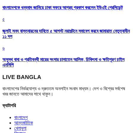
বাংলাদেশকে ধন্যবাদ জানিয়ে ঢাকা সফরে আগ্রহ প্রকাশ করলেন ইউএই প্রেসিডেন্ট
৫
জুলাই সনদ বাস্তবায়নের দাবিতে ৫ আগস্ট নয়াপল্টনে সমাবেশ করবে জামায়াত নেতৃত্বাধীন
১১ দল
৬
অসুস্থ বাবা ও প্রতিবন্ধী মায়ের সংসার চালাতেন আলিফ, চিকিৎসা ও ক্ষতিপূরণ চাইল
এনসিপি
LIVE BANGLA
বাংলাদেশের নির্ভরযোগ্য ও দ্রুততম অনলাইন সংবাদ মাধ্যম। দেশ ও বিশ্বের সর্বশেষ
খবর জানতে আমাদের সাথে থাকুন।
ক্যাটাগরি
বাংলাদেশ
আন্তর্জাতিক
খেলাধুলা