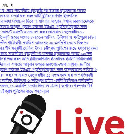
সর্বশেষ
ের জেরে সাতক্ষীরায় ছাত্রলীগের হামলায় ছাত্রদলের আহত
ধনে যাত্রা শুরু করল আর্মি ইন্টারন্যাশনাল ইসলামিক
র ভাষা সংঘাতের দিকে না যাওয়ার আহ্বান ফখরুলের
বাংলাদেশকে
সফরে আগ্রহ প্রকাশ করলেন ইউএই প্রেসিডেন্ট
জুলাই সনদ
আগস্ট নয়াপল্টনে সমাবেশ করবে জামায়াত নেতৃত্বাধীন ১১
িবন্ধী মায়ের সংসার চালাতেন আলিফ, চিকিৎসা ও ক্ষতিপূরণ চাইল
ুদ্দীন পাটোয়ারী-সারজিস আলমসহ ১০ এনসিপি নেতার বিরুদ্ধে
 শীর্ষ সন্ত্রাসী ডেভিড ইমন, চট্টগ্রাম পুলিশের কাছে হস্তান্তর
কল
জেরে সাতক্ষীরায় ছাত্রলীগের হামলায় ছাত্রদলের আহত ১০
সেনা
রা শুরু করল আর্মি ইন্টারন্যাশনাল ইসলামিক ইনস্টিটিউট
বিরোধী
কে না যাওয়ার আহ্বান ফখরুলের
বাংলাদেশকে ধন্যবাদ জানিয়ে
কাশ করলেন ইউএই প্রেসিডেন্ট
জুলাই সনদ বাস্তবায়নের দাবিতে ৫
েশ করবে জামায়াত নেতৃত্বাধীন ১১ দল
অসুস্থ বাবা ও প্রতিবন্ধী
আলিফ, চিকিৎসা ও ক্ষতিপূরণ চাইল এনসিপি
হবিগঞ্জে নাসীরুদ্দীন
সহ ১০ এনসিপি নেতার বিরুদ্ধে মামল।
যশোরে গ্রেপ্তার শীর্ষ
ট্টগ্রাম পুলিশের কাছে হস্তান্তর