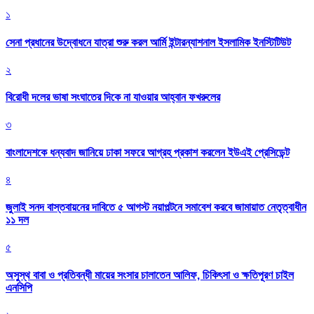
১
সেনা প্রধানের উদ্বোধনে যাত্রা শুরু করল আর্মি ইন্টারন্যাশনাল ইসলামিক ইনস্টিটিউট
২
বিরোধী দলের ভাষা সংঘাতের দিকে না যাওয়ার আহ্বান ফখরুলের
৩
বাংলাদেশকে ধন্যবাদ জানিয়ে ঢাকা সফরে আগ্রহ প্রকাশ করলেন ইউএই প্রেসিডেন্ট
৪
জুলাই সনদ বাস্তবায়নের দাবিতে ৫ আগস্ট নয়াপল্টনে সমাবেশ করবে জামায়াত নেতৃত্বাধীন
১১ দল
৫
অসুস্থ বাবা ও প্রতিবন্ধী মায়ের সংসার চালাতেন আলিফ, চিকিৎসা ও ক্ষতিপূরণ চাইল
এনসিপি