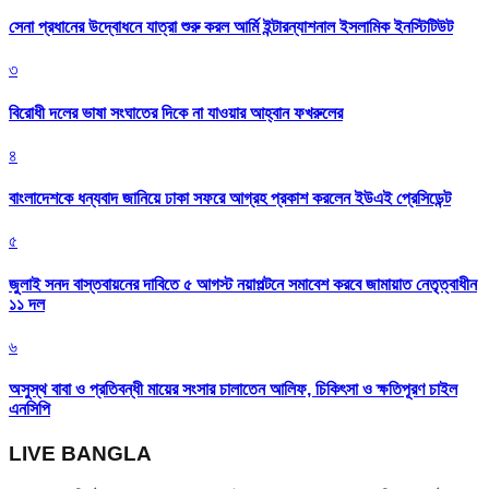
সেনা প্রধানের উদ্বোধনে যাত্রা শুরু করল আর্মি ইন্টারন্যাশনাল ইসলামিক ইনস্টিটিউট
৩
বিরোধী দলের ভাষা সংঘাতের দিকে না যাওয়ার আহ্বান ফখরুলের
৪
বাংলাদেশকে ধন্যবাদ জানিয়ে ঢাকা সফরে আগ্রহ প্রকাশ করলেন ইউএই প্রেসিডেন্ট
৫
জুলাই সনদ বাস্তবায়নের দাবিতে ৫ আগস্ট নয়াপল্টনে সমাবেশ করবে জামায়াত নেতৃত্বাধীন
১১ দল
৬
অসুস্থ বাবা ও প্রতিবন্ধী মায়ের সংসার চালাতেন আলিফ, চিকিৎসা ও ক্ষতিপূরণ চাইল
এনসিপি
LIVE BANGLA