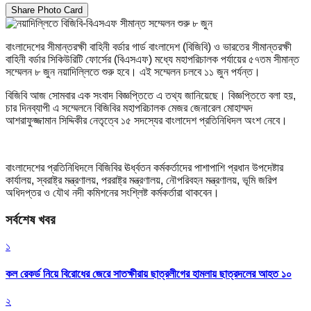
Share Photo Card
বাংলাদেশের সীমান্তরক্ষী বাহিনী বর্ডার গার্ড বাংলাদেশ (বিজিবি) ও ভারতের সীমান্তরক্ষী
বাহিনী বর্ডার সিকিউরিটি ফোর্সের (বিএসএফ) মধ্যে মহাপরিচালক পর্যায়ের ৫৭তম সীমান্ত
সম্মেলন ৮ জুন নয়াদিল্লিতে শুরু হবে। এই সম্মেলন চলবে ১১ জুন পর্যন্ত।
বিজিবি আজ সোমবার এক সংবাদ বিজ্ঞপ্তিতে এ তথ্য জানিয়েছে। বিজ্ঞপ্তিতে বলা হয়,
চার দিনব্যাপী এ সম্মেলনে বিজিবির মহাপরিচালক মেজর জেনারেল মোহাম্মদ
আশরাফুজ্জামান সিদ্দিকীর নেতৃত্বে ১৫ সদস্যের বাংলাদেশ প্রতিনিধিদল অংশ নেবে।
বাংলাদেশের প্রতিনিধিদলে বিজিবির ঊর্ধ্বতন কর্মকর্তাদের পাশাপাশি প্রধান উপদেষ্টার
কার্যালয়, স্বরাষ্ট্র মন্ত্রণালয়, পররাষ্ট্র মন্ত্রণালয়, নৌপরিবহন মন্ত্রণালয়, ভূমি জরিপ
অধিদপ্তর ও যৌথ নদী কমিশনের সংশ্লিষ্ট কর্মকর্তারা থাকবেন।
সর্বশেষ খবর
১
কল রেকর্ড নিয়ে বিরোধের জেরে সাতক্ষীরায় ছাত্রলীগের হামলায় ছাত্রদলের আহত ১০
২