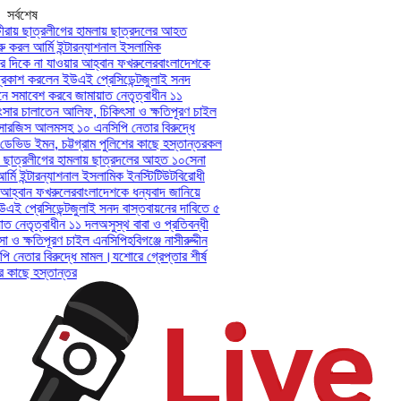
সর্বশেষ
রায় ছাত্রলীগের হামলায় ছাত্রদলের আহত
 করল আর্মি ইন্টারন্যাশনাল ইসলামিক
দিকে না যাওয়ার আহ্বান ফখরুলের
বাংলাদেশকে
কাশ করলেন ইউএই প্রেসিডেন্ট
জুলাই সনদ
ে সমাবেশ করবে জামায়াত নেতৃত্বাধীন ১১
ংসার চালাতেন আলিফ, চিকিৎসা ও ক্ষতিপূরণ চাইল
-সারজিস আলমসহ ১০ এনসিপি নেতার বিরুদ্ধে
 ডেভিড ইমন, চট্টগ্রাম পুলিশের কাছে হস্তান্তর
কল
় ছাত্রলীগের হামলায় ছাত্রদলের আহত ১০
সেনা
মি ইন্টারন্যাশনাল ইসলামিক ইনস্টিটিউট
বিরোধী
হ্বান ফখরুলের
বাংলাদেশকে ধন্যবাদ জানিয়ে
 প্রেসিডেন্ট
জুলাই সনদ বাস্তবায়নের দাবিতে ৫
 নেতৃত্বাধীন ১১ দল
অসুস্থ বাবা ও প্রতিবন্ধী
ও ক্ষতিপূরণ চাইল এনসিপি
হবিগঞ্জে নাসীরুদ্দীন
নেতার বিরুদ্ধে মামল।
যশোরে গ্রেপ্তার শীর্ষ
 কাছে হস্তান্তর