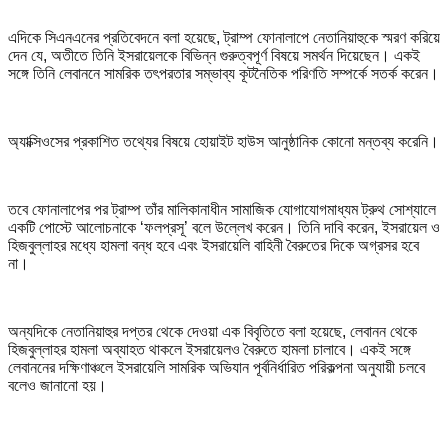
এদিকে সিএনএনের প্রতিবেদনে বলা হয়েছে, ট্রাম্প ফোনালাপে নেতানিয়াহুকে স্মরণ করিয়ে
দেন যে, অতীতে তিনি ইসরায়েলকে বিভিন্ন গুরুত্বপূর্ণ বিষয়ে সমর্থন দিয়েছেন। একই
সঙ্গে তিনি লেবাননে সামরিক তৎপরতার সম্ভাব্য কূটনৈতিক পরিণতি সম্পর্কে সতর্ক করেন।
অ্যাক্সিওসের প্রকাশিত তথ্যের বিষয়ে হোয়াইট হাউস আনুষ্ঠানিক কোনো মন্তব্য করেনি।
তবে ফোনালাপের পর ট্রাম্প তাঁর মালিকানাধীন সামাজিক যোগাযোগমাধ্যম ট্রুথ সোশ্যালে
একটি পোস্টে আলোচনাকে ‘ফলপ্রসূ’ বলে উল্লেখ করেন। তিনি দাবি করেন, ইসরায়েল ও
হিজবুল্লাহর মধ্যে হামলা বন্ধ হবে এবং ইসরায়েলি বাহিনী বৈরুতের দিকে অগ্রসর হবে
না।
অন্যদিকে নেতানিয়াহুর দপ্তর থেকে দেওয়া এক বিবৃতিতে বলা হয়েছে, লেবানন থেকে
হিজবুল্লাহর হামলা অব্যাহত থাকলে ইসরায়েলও বৈরুতে হামলা চালাবে। একই সঙ্গে
লেবাননের দক্ষিণাঞ্চলে ইসরায়েলি সামরিক অভিযান পূর্বনির্ধারিত পরিকল্পনা অনুযায়ী চলবে
বলেও জানানো হয়।