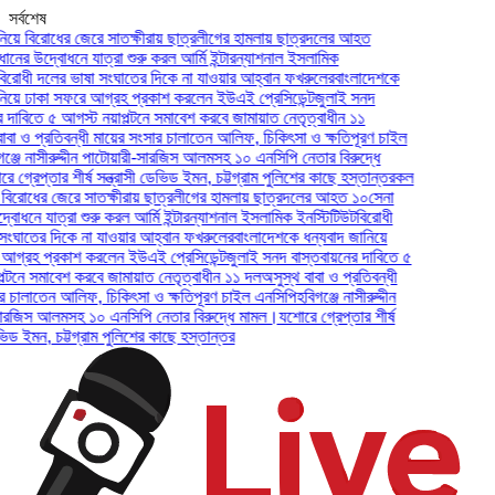
সর্বশেষ
 বিরোধের জেরে সাতক্ষীরায় ছাত্রলীগের হামলায় ছাত্রদলের আহত
 উদ্বোধনে যাত্রা শুরু করল আর্মি ইন্টারন্যাশনাল ইসলামিক
ী দলের ভাষা সংঘাতের দিকে না যাওয়ার আহ্বান ফখরুলের
বাংলাদেশকে
ঢাকা সফরে আগ্রহ প্রকাশ করলেন ইউএই প্রেসিডেন্ট
জুলাই সনদ
িতে ৫ আগস্ট নয়াপল্টনে সমাবেশ করবে জামায়াত নেতৃত্বাধীন ১১
ও প্রতিবন্ধী মায়ের সংসার চালাতেন আলিফ, চিকিৎসা ও ক্ষতিপূরণ চাইল
 নাসীরুদ্দীন পাটোয়ারী-সারজিস আলমসহ ১০ এনসিপি নেতার বিরুদ্ধে
েপ্তার শীর্ষ সন্ত্রাসী ডেভিড ইমন, চট্টগ্রাম পুলিশের কাছে হস্তান্তর
কল
রোধের জেরে সাতক্ষীরায় ছাত্রলীগের হামলায় ছাত্রদলের আহত ১০
সেনা
ে যাত্রা শুরু করল আর্মি ইন্টারন্যাশনাল ইসলামিক ইনস্টিটিউট
বিরোধী
তের দিকে না যাওয়ার আহ্বান ফখরুলের
বাংলাদেশকে ধন্যবাদ জানিয়ে
হ প্রকাশ করলেন ইউএই প্রেসিডেন্ট
জুলাই সনদ বাস্তবায়নের দাবিতে ৫
 সমাবেশ করবে জামায়াত নেতৃত্বাধীন ১১ দল
অসুস্থ বাবা ও প্রতিবন্ধী
লাতেন আলিফ, চিকিৎসা ও ক্ষতিপূরণ চাইল এনসিপি
হবিগঞ্জে নাসীরুদ্দীন
স আলমসহ ১০ এনসিপি নেতার বিরুদ্ধে মামল।
যশোরে গ্রেপ্তার শীর্ষ
ইমন, চট্টগ্রাম পুলিশের কাছে হস্তান্তর