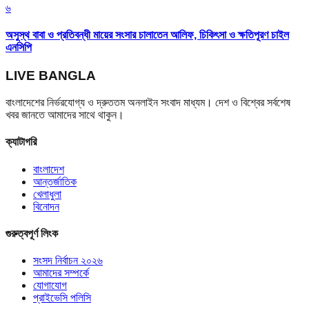
৬
অসুস্থ বাবা ও প্রতিবন্ধী মায়ের সংসার চালাতেন আলিফ, চিকিৎসা ও ক্ষতিপূরণ চাইল
এনসিপি
LIVE BANGLA
বাংলাদেশের নির্ভরযোগ্য ও দ্রুততম অনলাইন সংবাদ মাধ্যম। দেশ ও বিশ্বের সর্বশেষ
খবর জানতে আমাদের সাথে থাকুন।
ক্যাটাগরি
বাংলাদেশ
আন্তর্জাতিক
খেলাধুলা
বিনোদন
গুরুত্বপূর্ণ লিংক
সংসদ নির্বাচন ২০২৬
আমাদের সম্পর্কে
যোগাযোগ
প্রাইভেসি পলিসি