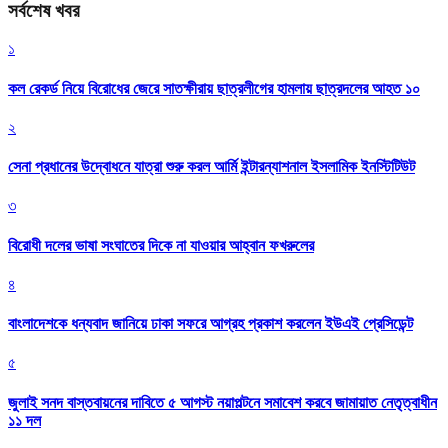
সর্বশেষ খবর
১
কল রেকর্ড নিয়ে বিরোধের জেরে সাতক্ষীরায় ছাত্রলীগের হামলায় ছাত্রদলের আহত ১০
২
সেনা প্রধানের উদ্বোধনে যাত্রা শুরু করল আর্মি ইন্টারন্যাশনাল ইসলামিক ইনস্টিটিউট
৩
বিরোধী দলের ভাষা সংঘাতের দিকে না যাওয়ার আহ্বান ফখরুলের
৪
বাংলাদেশকে ধন্যবাদ জানিয়ে ঢাকা সফরে আগ্রহ প্রকাশ করলেন ইউএই প্রেসিডেন্ট
৫
জুলাই সনদ বাস্তবায়নের দাবিতে ৫ আগস্ট নয়াপল্টনে সমাবেশ করবে জামায়াত নেতৃত্বাধীন
১১ দল