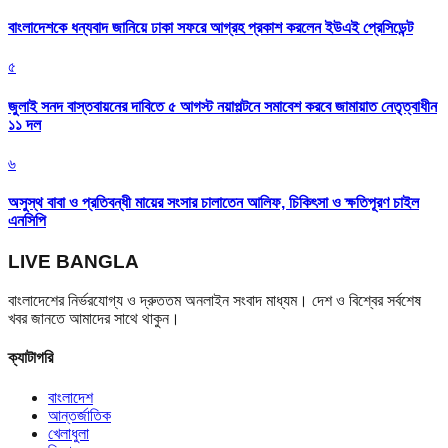
বাংলাদেশকে ধন্যবাদ জানিয়ে ঢাকা সফরে আগ্রহ প্রকাশ করলেন ইউএই প্রেসিডেন্ট
৫
জুলাই সনদ বাস্তবায়নের দাবিতে ৫ আগস্ট নয়াপল্টনে সমাবেশ করবে জামায়াত নেতৃত্বাধীন
১১ দল
৬
অসুস্থ বাবা ও প্রতিবন্ধী মায়ের সংসার চালাতেন আলিফ, চিকিৎসা ও ক্ষতিপূরণ চাইল
এনসিপি
LIVE BANGLA
বাংলাদেশের নির্ভরযোগ্য ও দ্রুততম অনলাইন সংবাদ মাধ্যম। দেশ ও বিশ্বের সর্বশেষ
খবর জানতে আমাদের সাথে থাকুন।
ক্যাটাগরি
বাংলাদেশ
আন্তর্জাতিক
খেলাধুলা