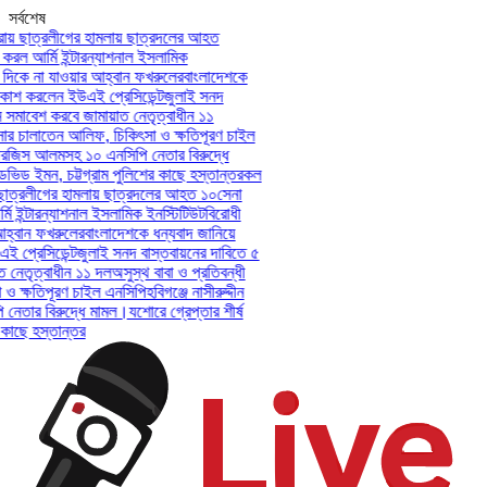
সর্বশেষ
য় ছাত্রলীগের হামলায় ছাত্রদলের আহত
রল আর্মি ইন্টারন্যাশনাল ইসলামিক
িকে না যাওয়ার আহ্বান ফখরুলের
বাংলাদেশকে
শ করলেন ইউএই প্রেসিডেন্ট
জুলাই সনদ
সমাবেশ করবে জামায়াত নেতৃত্বাধীন ১১
ার চালাতেন আলিফ, চিকিৎসা ও ক্ষতিপূরণ চাইল
ারজিস আলমসহ ১০ এনসিপি নেতার বিরুদ্ধে
েভিড ইমন, চট্টগ্রাম পুলিশের কাছে হস্তান্তর
কল
ছাত্রলীগের হামলায় ছাত্রদলের আহত ১০
সেনা
 ইন্টারন্যাশনাল ইসলামিক ইনস্টিটিউট
বিরোধী
বান ফখরুলের
বাংলাদেশকে ধন্যবাদ জানিয়ে
্রেসিডেন্ট
জুলাই সনদ বাস্তবায়নের দাবিতে ৫
েতৃত্বাধীন ১১ দল
অসুস্থ বাবা ও প্রতিবন্ধী
ক্ষতিপূরণ চাইল এনসিপি
হবিগঞ্জে নাসীরুদ্দীন
তার বিরুদ্ধে মামল।
যশোরে গ্রেপ্তার শীর্ষ
াছে হস্তান্তর