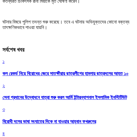
কর্তব্যরত চিকিৎসক রানা মিয়াকে মৃত ঘোষণা করেন।
ঘটনার বিষয়ে পুলিশ তদন্ত শুরু করেছে। তবে এ ঘটনায় অভিযুক্তদের কোনো বক্তব্য
তাৎক্ষণিকভাবে পাওয়া যায়নি।
সর্বশেষ খবর
১
কল রেকর্ড নিয়ে বিরোধের জেরে সাতক্ষীরায় ছাত্রলীগের হামলায় ছাত্রদলের আহত ১০
২
সেনা প্রধানের উদ্বোধনে যাত্রা শুরু করল আর্মি ইন্টারন্যাশনাল ইসলামিক ইনস্টিটিউট
৩
বিরোধী দলের ভাষা সংঘাতের দিকে না যাওয়ার আহ্বান ফখরুলের
৪