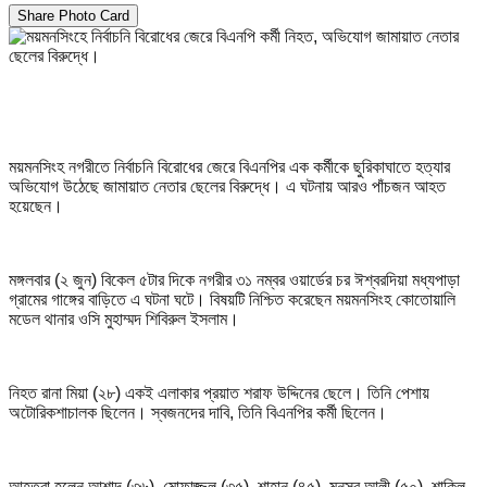
Share Photo Card
ময়মনসিংহ নগরীতে নির্বাচনি বিরোধের জেরে বিএনপির এক কর্মীকে ছুরিকাঘাতে হত্যার
অভিযোগ উঠেছে জামায়াত নেতার ছেলের বিরুদ্ধে। এ ঘটনায় আরও পাঁচজন আহত
হয়েছেন।
মঙ্গলবার (২ জুন) বিকেল ৫টার দিকে নগরীর ৩১ নম্বর ওয়ার্ডের চর ঈশ্বরদিয়া মধ্যপাড়া
গ্রামের গাঙ্গের বাড়িতে এ ঘটনা ঘটে। বিষয়টি নিশ্চিত করেছেন ময়মনসিংহ কোতোয়ালি
মডেল থানার ওসি মুহাম্মদ শিবিরুল ইসলাম।
নিহত রানা মিয়া (২৮) একই এলাকার প্রয়াত শরাফ উদ্দিনের ছেলে। তিনি পেশায়
অটোরিকশাচালক ছিলেন। স্বজনদের দাবি, তিনি বিএনপির কর্মী ছিলেন।
আহতরা হলেন আশাদ (৩৬), মোফাজ্জল (৩৫), শাহান (৪৫), মুনসুর আলী (৫০), শাকিল