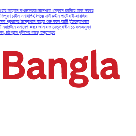
্বান ফখরুলের
বাংলাদেশকে ধন্যবাদ জানিয়ে ঢাকা সফরে
 চাইল এনসিপি
হবিগঞ্জে নাসীরুদ্দীন পাটোয়ারী-সারজিস
ানের উদ্বোধনে যাত্রা শুরু করল আর্মি ইন্টারন্যাশনাল
নে সমাবেশ করবে জামায়াত নেতৃত্বাধীন ১১ দল
অসুস্থ
গ্রাম পুলিশের কাছে হস্তান্তর