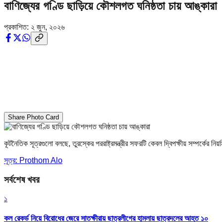
বাণিজ্যের গণ্ডি ছাড়িয়ে কৌশলগত ঘনিষ্ঠতা চায় আঙ্কারা
প্রকাশিত:
২ জুন, ২০২৬
Share Photo Card
কূটনৈতিক সূত্রগুলো বলছে, তুরস্কের পররাষ্ট্রমন্ত্রীর সফরটি কেবল দ্বিপক্ষীয় সম্পর্কের নি
সূত্র: Prothom Alo
সর্বশেষ খবর
১
কল রেকর্ড নিয়ে বিরোধের জেরে সাতক্ষীরায় ছাত্রলীগের হামলায় ছাত্রদলের আহত ১০