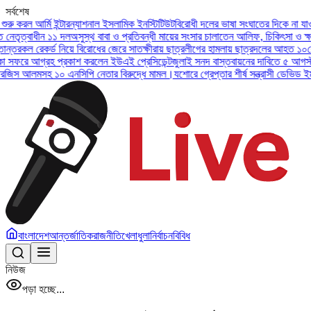
সর্বশেষ
 আর্মি ইন্টারন্যাশনাল ইসলামিক ইনস্টিটিউট
বিরোধী দলের ভাষা সংঘাতের দিকে না যাওয়ার আহ
বাধীন ১১ দল
অসুস্থ বাবা ও প্রতিবন্ধী মায়ের সংসার চালাতেন আলিফ, চিকিৎসা ও ক্ষতিপূরণ
 রেকর্ড নিয়ে বিরোধের জেরে সাতক্ষীরায় ছাত্রলীগের হামলায় ছাত্রদলের আহত ১০
সেনা প্রধ
 আগ্রহ প্রকাশ করলেন ইউএই প্রেসিডেন্ট
জুলাই সনদ বাস্তবায়নের দাবিতে ৫ আগস্ট নয়াপল্ট
স আলমসহ ১০ এনসিপি নেতার বিরুদ্ধে মামল।
যশোরে গ্রেপ্তার শীর্ষ সন্ত্রাসী ডেভিড ইমন, চট্ট
বাংলাদেশ
আন্তর্জাতিক
রাজনীতি
খেলাধুলা
নির্বাচন
বিবিধ
নিউজ
পড়া হচ্ছে...