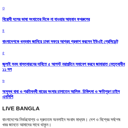
৩
বিরোধী দলের ভাষা সংঘাতের দিকে না যাওয়ার আহ্বান ফখরুলের
৪
বাংলাদেশকে ধন্যবাদ জানিয়ে ঢাকা সফরে আগ্রহ প্রকাশ করলেন ইউএই প্রেসিডেন্ট
৫
জুলাই সনদ বাস্তবায়নের দাবিতে ৫ আগস্ট নয়াপল্টনে সমাবেশ করবে জামায়াত নেতৃত্বাধীন
১১ দল
৬
অসুস্থ বাবা ও প্রতিবন্ধী মায়ের সংসার চালাতেন আলিফ, চিকিৎসা ও ক্ষতিপূরণ চাইল
এনসিপি
LIVE BANGLA
বাংলাদেশের নির্ভরযোগ্য ও দ্রুততম অনলাইন সংবাদ মাধ্যম। দেশ ও বিশ্বের সর্বশেষ
খবর জানতে আমাদের সাথে থাকুন।