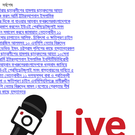
সর্বশেষ
রায় ছাত্রলীগের হামলায় ছাত্রদলের আহত
 করল আর্মি ইন্টারন্যাশনাল ইসলামিক
দিকে না যাওয়ার আহ্বান ফখরুলের
বাংলাদেশকে
কাশ করলেন ইউএই প্রেসিডেন্ট
জুলাই সনদ
 সমাবেশ করবে জামায়াত নেতৃত্বাধীন ১১
সার চালাতেন আলিফ, চিকিৎসা ও ক্ষতিপূরণ চাইল
-সারজিস আলমসহ ১০ এনসিপি নেতার বিরুদ্ধে
 ডেভিড ইমন, চট্টগ্রাম পুলিশের কাছে হস্তান্তর
কল
় ছাত্রলীগের হামলায় ছাত্রদলের আহত ১০
সেনা
মি ইন্টারন্যাশনাল ইসলামিক ইনস্টিটিউট
বিরোধী
হ্বান ফখরুলের
বাংলাদেশকে ধন্যবাদ জানিয়ে
 প্রেসিডেন্ট
জুলাই সনদ বাস্তবায়নের দাবিতে ৫
 নেতৃত্বাধীন ১১ দল
অসুস্থ বাবা ও প্রতিবন্ধী
ও ক্ষতিপূরণ চাইল এনসিপি
হবিগঞ্জে নাসীরুদ্দীন
েতার বিরুদ্ধে মামল।
যশোরে গ্রেপ্তার শীর্ষ
 কাছে হস্তান্তর