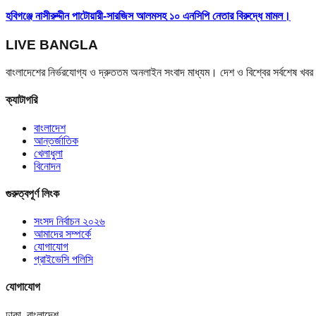
হবিগঞ্জে নাসীরুদ্দীন পাটোয়ারী-সারজিস আলমসহ ১০ এনসিপি নেতার বিরুদ্ধে মামল।
LIVE BANGLA
বাংলাদেশের নির্ভরযোগ্য ও দ্রুততম অনলাইন সংবাদ মাধ্যম। দেশ ও বিশ্বের সর্বশেষ খ
ক্যাটাগরি
বাংলাদেশ
আন্তর্জাতিক
খেলাধুলা
বিনোদন
গুরুত্বপূর্ণ লিংক
সংসদ নির্বাচন ২০২৬
আমাদের সম্পর্কে
যোগাযোগ
প্রাইভেসি পলিসি
যোগাযোগ
ঢাকা, বাংলাদেশ