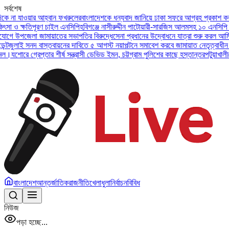
সর্বশেষ
যাওয়ার আহ্বান ফখরুলের
বাংলাদেশকে ধন্যবাদ জানিয়ে ঢাকা সফরে আগ্রহ প্রকাশ করলেন ইউএ
ক্ষতিপূরণ চাইল এনসিপি
হবিগঞ্জে নাসীরুদ্দীন পাটোয়ারী-সারজিস আলমসহ ১০ এনসিপি নেতার ব
পজেলা জামায়াতের সভাপতির বিরুদ্ধে
সেনা প্রধানের উদ্বোধনে যাত্রা শুরু করল আর্মি ইন্টারন
ই সনদ বাস্তবায়নের দাবিতে ৫ আগস্ট নয়াপল্টনে সমাবেশ করবে জামায়াত নেতৃত্বাধীন ১১ দল
অ
ে গ্রেপ্তার শীর্ষ সন্ত্রাসী ডেভিড ইমন, চট্টগ্রাম পুলিশের কাছে হস্তান্তর
পটুয়াখালীতে বিধব
বাংলাদেশ
আন্তর্জাতিক
রাজনীতি
খেলাধুলা
নির্বাচন
বিবিধ
নিউজ
পড়া হচ্ছে...