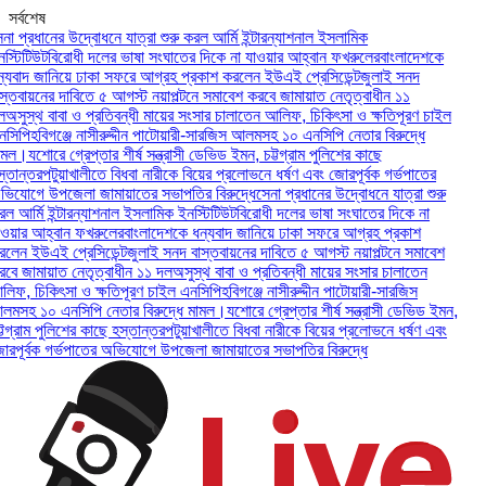
সর্বশেষ
 প্রধানের উদ্বোধনে যাত্রা শুরু করল আর্মি ইন্টারন্যাশনাল ইসলামিক
টিটিউট
বিরোধী দলের ভাষা সংঘাতের দিকে না যাওয়ার আহ্বান ফখরুলের
বাংলাদেশকে
বাদ জানিয়ে ঢাকা সফরে আগ্রহ প্রকাশ করলেন ইউএই প্রেসিডেন্ট
জুলাই সনদ
তবায়নের দাবিতে ৫ আগস্ট নয়াপল্টনে সমাবেশ করবে জামায়াত নেতৃত্বাধীন ১১
সুস্থ বাবা ও প্রতিবন্ধী মায়ের সংসার চালাতেন আলিফ, চিকিৎসা ও ক্ষতিপূরণ চাইল
িপি
হবিগঞ্জে নাসীরুদ্দীন পাটোয়ারী-সারজিস আলমসহ ১০ এনসিপি নেতার বিরুদ্ধে
ল।
যশোরে গ্রেপ্তার শীর্ষ সন্ত্রাসী ডেভিড ইমন, চট্টগ্রাম পুলিশের কাছে
ান্তর
পটুয়াখালীতে বিধবা নারীকে বিয়ের প্রলোভনে ধর্ষণ এবং জোরপূর্বক গর্ভপাতের
োগে উপজেলা জামায়াতের সভাপতির বিরুদ্ধে
সেনা প্রধানের উদ্বোধনে যাত্রা শুরু
আর্মি ইন্টারন্যাশনাল ইসলামিক ইনস্টিটিউট
বিরোধী দলের ভাষা সংঘাতের দিকে না
ার আহ্বান ফখরুলের
বাংলাদেশকে ধন্যবাদ জানিয়ে ঢাকা সফরে আগ্রহ প্রকাশ
ন ইউএই প্রেসিডেন্ট
জুলাই সনদ বাস্তবায়নের দাবিতে ৫ আগস্ট নয়াপল্টনে সমাবেশ
 জামায়াত নেতৃত্বাধীন ১১ দল
অসুস্থ বাবা ও প্রতিবন্ধী মায়ের সংসার চালাতেন
, চিকিৎসা ও ক্ষতিপূরণ চাইল এনসিপি
হবিগঞ্জে নাসীরুদ্দীন পাটোয়ারী-সারজিস
সহ ১০ এনসিপি নেতার বিরুদ্ধে মামল।
যশোরে গ্রেপ্তার শীর্ষ সন্ত্রাসী ডেভিড ইমন,
গ্রাম পুলিশের কাছে হস্তান্তর
পটুয়াখালীতে বিধবা নারীকে বিয়ের প্রলোভনে ধর্ষণ এবং
ূর্বক গর্ভপাতের অভিযোগে উপজেলা জামায়াতের সভাপতির বিরুদ্ধে