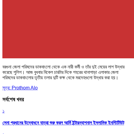
বরগুনা জেলা পরিষদের ডাকবাংলো থেকে এক নারী কর্মী ও তাঁর দুই মেয়ের লাশ উদ্ধার
করেছে পুলিশ। আজ বুধবার বিকেল চারটার দিকে শহরের থানাপাড়া এলাকার জেলা
পরিষদের ডাকবাংলোর তৃতীয় তলার দুটি কক্ষ থেকে মরদেহগুলো উদ্ধার করা হয়।
সূত্র: Prothom Alo
সর্বশেষ খবর
১
সেনা প্রধানের উদ্বোধনে যাত্রা শুরু করল আর্মি ইন্টারন্যাশনাল ইসলামিক ইনস্টিটিউট