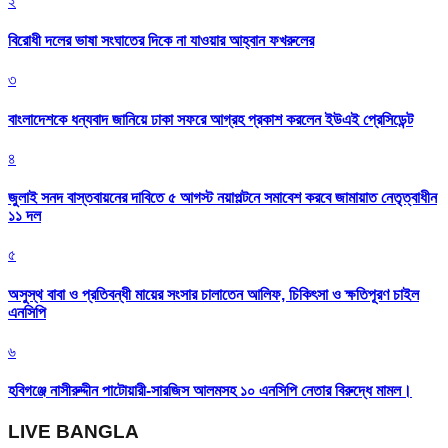
২
বিরোধী দলের ভাষা সংঘাতের দিকে না যাওয়ার আহ্বান ফখরুলের
৩
বাংলাদেশকে ধন্যবাদ জানিয়ে ঢাকা সফরে আগ্রহ প্রকাশ করলেন ইউএই প্রেসিডেন্ট
৪
জুলাই সনদ বাস্তবায়নের দাবিতে ৫ আগস্ট নয়াপল্টনে সমাবেশ করবে জামায়াত নেতৃত্বাধীন
১১ দল
৫
অসুস্থ বাবা ও প্রতিবন্ধী মায়ের সংসার চালাতেন আলিফ, চিকিৎসা ও ক্ষতিপূরণ চাইল
এনসিপি
৬
হবিগঞ্জে নাসীরুদ্দীন পাটোয়ারী-সারজিস আলমসহ ১০ এনসিপি নেতার বিরুদ্ধে মামল।
LIVE BANGLA