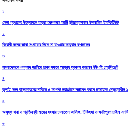
সর্বশেষ খবর
১
সেনা প্রধানের উদ্বোধনে যাত্রা শুরু করল আর্মি ইন্টারন্যাশনাল ইসলামিক ইনস্টিটিউট
২
বিরোধী দলের ভাষা সংঘাতের দিকে না যাওয়ার আহ্বান ফখরুলের
৩
বাংলাদেশকে ধন্যবাদ জানিয়ে ঢাকা সফরে আগ্রহ প্রকাশ করলেন ইউএই প্রেসিডেন্ট
৪
জুলাই সনদ বাস্তবায়নের দাবিতে ৫ আগস্ট নয়াপল্টনে সমাবেশ করবে জামায়াত নেতৃত্বাধীন 
৫
অসুস্থ বাবা ও প্রতিবন্ধী মায়ের সংসার চালাতেন আলিফ, চিকিৎসা ও ক্ষতিপূরণ চাইল এনস
৬