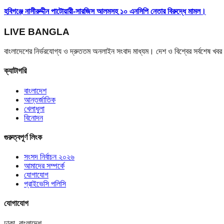
হবিগঞ্জে নাসীরুদ্দীন পাটোয়ারী-সারজিস আলমসহ ১০ এনসিপি নেতার বিরুদ্ধে মামল।
LIVE BANGLA
বাংলাদেশের নির্ভরযোগ্য ও দ্রুততম অনলাইন সংবাদ মাধ্যম। দেশ ও বিশ্বের সর্বশেষ খ
ক্যাটাগরি
বাংলাদেশ
আন্তর্জাতিক
খেলাধুলা
বিনোদন
গুরুত্বপূর্ণ লিংক
সংসদ নির্বাচন ২০২৬
আমাদের সম্পর্কে
যোগাযোগ
প্রাইভেসি পলিসি
যোগাযোগ
ঢাকা, বাংলাদেশ