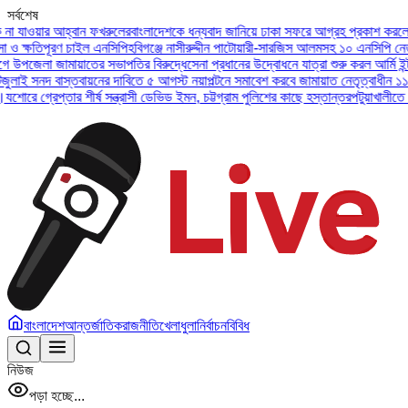
সর্বশেষ
াওয়ার আহ্বান ফখরুলের
বাংলাদেশকে ধন্যবাদ জানিয়ে ঢাকা সফরে আগ্রহ প্রকাশ করলেন ইউএই
্ষতিপূরণ চাইল এনসিপি
হবিগঞ্জে নাসীরুদ্দীন পাটোয়ারী-সারজিস আলমসহ ১০ এনসিপি নেতার বি
জেলা জামায়াতের সভাপতির বিরুদ্ধে
সেনা প্রধানের উদ্বোধনে যাত্রা শুরু করল আর্মি ইন্টারন্
সনদ বাস্তবায়নের দাবিতে ৫ আগস্ট নয়াপল্টনে সমাবেশ করবে জামায়াত নেতৃত্বাধীন ১১ দল
অস
 গ্রেপ্তার শীর্ষ সন্ত্রাসী ডেভিড ইমন, চট্টগ্রাম পুলিশের কাছে হস্তান্তর
পটুয়াখালীতে বিধবা 
বাংলাদেশ
আন্তর্জাতিক
রাজনীতি
খেলাধুলা
নির্বাচন
বিবিধ
নিউজ
পড়া হচ্ছে...