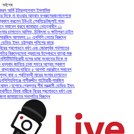
সর্বশেষ
রল আর্মি ইন্টারন্যাশনাল ইসলামিক
র দিকে না যাওয়ার আহ্বান ফখরুলের
বাংলাদেশকে
রকাশ করলেন ইউএই প্রেসিডেন্ট
জুলাই সনদ
নে সমাবেশ করবে জামায়াত নেতৃত্বাধীন ১১
সংসার চালাতেন আলিফ, চিকিৎসা ও ক্ষতিপূরণ চাইল
রী-সারজিস আলমসহ ১০ এনসিপি নেতার বিরুদ্ধে
ী ডেভিড ইমন, চট্টগ্রাম পুলিশের কাছে
িয়ের প্রলোভনে ধর্ষণ এবং জোরপূর্বক গর্ভপাতের
র বিরুদ্ধে
সেনা প্রধানের উদ্বোধনে যাত্রা শুরু
স্টিটিউট
বিরোধী দলের ভাষা সংঘাতের দিকে না
ধন্যবাদ জানিয়ে ঢাকা সফরে আগ্রহ প্রকাশ
াস্তবায়নের দাবিতে ৫ আগস্ট নয়াপল্টনে সমাবেশ
স্থ বাবা ও প্রতিবন্ধী মায়ের সংসার চালাতেন
নসিপি
হবিগঞ্জে নাসীরুদ্দীন পাটোয়ারী-সারজিস
মামল।
যশোরে গ্রেপ্তার শীর্ষ সন্ত্রাসী ডেভিড ইমন,
াখালীতে বিধবা নারীকে বিয়ের প্রলোভনে ধর্ষণ এবং
া জামায়াতের সভাপতির বিরুদ্ধে