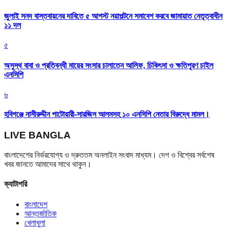
জুলাই সনদ বাস্তবায়নের দাবিতে ৫ আগস্ট নয়াপল্টনে সমাবেশ করবে জামায়াত নেতৃত্বাধীন
১১ দল
৫
অসুস্থ বাবা ও প্রতিবন্ধী মায়ের সংসার চালাতেন আলিফ, চিকিৎসা ও ক্ষতিপূরণ চাইল
এনসিপি
৬
হবিগঞ্জে নাসীরুদ্দীন পাটোয়ারী-সারজিস আলমসহ ১০ এনসিপি নেতার বিরুদ্ধে মামল।
LIVE BANGLA
বাংলাদেশের নির্ভরযোগ্য ও দ্রুততম অনলাইন সংবাদ মাধ্যম। দেশ ও বিশ্বের সর্বশেষ
খবর জানতে আমাদের সাথে থাকুন।
ক্যাটাগরি
বাংলাদেশ
আন্তর্জাতিক
খেলাধুলা