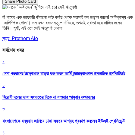
Share Photo Card
বাঁ পায়ের এক জাদুকরি বাঁকানো শটে কর্নার থেকে সরাসরি বল জড়াল জালে! অবিশ্বাস্য এক
‘অলিম্পিক গোল’। দল যখন ধ্বংসস্তূপে দাঁড়িয়ে, তখনই ত্রাতা হয়ে হাজির হলেন
তিনি। হ্যাঁ, এই তো সেই ঋতুপর্ণা চাকমা!
সূত্র: Prothom Alo
সর্বশেষ খবর
১
সেনা প্রধানের উদ্বোধনে যাত্রা শুরু করল আর্মি ইন্টারন্যাশনাল ইসলামিক ইনস্টিটিউট
২
বিরোধী দলের ভাষা সংঘাতের দিকে না যাওয়ার আহ্বান ফখরুলের
৩
বাংলাদেশকে ধন্যবাদ জানিয়ে ঢাকা সফরে আগ্রহ প্রকাশ করলেন ইউএই প্রেসিডেন্ট
৪