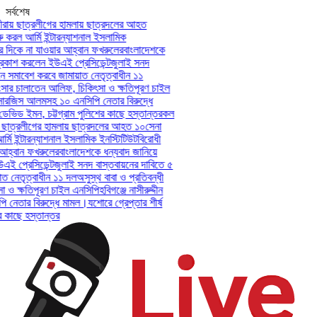
সর্বশেষ
রায় ছাত্রলীগের হামলায় ছাত্রদলের আহত
 করল আর্মি ইন্টারন্যাশনাল ইসলামিক
দিকে না যাওয়ার আহ্বান ফখরুলের
বাংলাদেশকে
কাশ করলেন ইউএই প্রেসিডেন্ট
জুলাই সনদ
ে সমাবেশ করবে জামায়াত নেতৃত্বাধীন ১১
সার চালাতেন আলিফ, চিকিৎসা ও ক্ষতিপূরণ চাইল
-সারজিস আলমসহ ১০ এনসিপি নেতার বিরুদ্ধে
 ডেভিড ইমন, চট্টগ্রাম পুলিশের কাছে হস্তান্তর
কল
় ছাত্রলীগের হামলায় ছাত্রদলের আহত ১০
সেনা
মি ইন্টারন্যাশনাল ইসলামিক ইনস্টিটিউট
বিরোধী
হ্বান ফখরুলের
বাংলাদেশকে ধন্যবাদ জানিয়ে
 প্রেসিডেন্ট
জুলাই সনদ বাস্তবায়নের দাবিতে ৫
 নেতৃত্বাধীন ১১ দল
অসুস্থ বাবা ও প্রতিবন্ধী
ও ক্ষতিপূরণ চাইল এনসিপি
হবিগঞ্জে নাসীরুদ্দীন
নেতার বিরুদ্ধে মামল।
যশোরে গ্রেপ্তার শীর্ষ
 কাছে হস্তান্তর