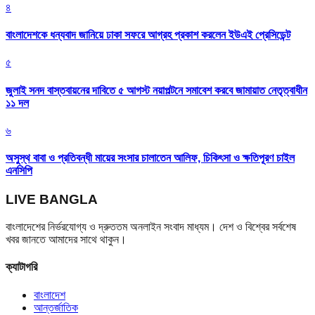
৪
বাংলাদেশকে ধন্যবাদ জানিয়ে ঢাকা সফরে আগ্রহ প্রকাশ করলেন ইউএই প্রেসিডেন্ট
৫
জুলাই সনদ বাস্তবায়নের দাবিতে ৫ আগস্ট নয়াপল্টনে সমাবেশ করবে জামায়াত নেতৃত্বাধীন
১১ দল
৬
অসুস্থ বাবা ও প্রতিবন্ধী মায়ের সংসার চালাতেন আলিফ, চিকিৎসা ও ক্ষতিপূরণ চাইল
এনসিপি
LIVE BANGLA
বাংলাদেশের নির্ভরযোগ্য ও দ্রুততম অনলাইন সংবাদ মাধ্যম। দেশ ও বিশ্বের সর্বশেষ
খবর জানতে আমাদের সাথে থাকুন।
ক্যাটাগরি
বাংলাদেশ
আন্তর্জাতিক