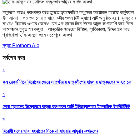
আনন্দকে আরও প্রাণবন্ত করে তুলতে ড্যাফোডিল বন্ধুসভা আয়োজন করেছে ভার্চ্যুয়াল
ঈদ আড্ডা। গত ৩০ মে রাত সাড়ে ৯টায় গুগল মিট অ্যাপে এটি অনুষ্ঠিত হয়। ব্যস্ততার
মধ্যেও স্ক্রিনের ওপারে থেকেও যেন এক ছাদের নিচে ঈদের আনন্দ ভাগাভাগি করে নিতে
আয়োজনে যুক্ত হন বন্ধুরা। আন্তরিক শুভেচ্ছা বিনিময়, স্মৃতিচারণা, ঈদের গল্প আর
প্রাণখোলা হাসি-আনন্দে জমে ওঠে পুরো আড্ডা।
সূত্র: Prothom Alo
সর্বশেষ খবর
১
কল রেকর্ড নিয়ে বিরোধের জেরে সাতক্ষীরায় ছাত্রলীগের হামলায় ছাত্রদলের আহত ১০
২
সেনা প্রধানের উদ্বোধনে যাত্রা শুরু করল আর্মি ইন্টারন্যাশনাল ইসলামিক ইনস্টিটিউট
৩
বিরোধী দলের ভাষা সংঘাতের দিকে না যাওয়ার আহ্বান ফখরুলের