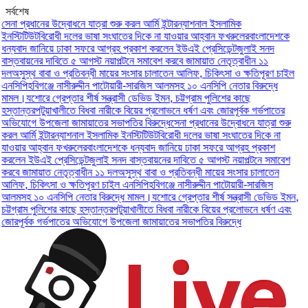
সর্বশেষ
না প্রধানের উদ্বোধনে যাত্রা শুরু করল আর্মি ইন্টারন্যাশনাল ইসলামিক
স্টিটিউট
বিরোধী দলের ভাষা সংঘাতের দিকে না যাওয়ার আহ্বান ফখরুলের
বাংলাদেশকে
্যবাদ জানিয়ে ঢাকা সফরে আগ্রহ প্রকাশ করলেন ইউএই প্রেসিডেন্ট
জুলাই সনদ
স্তবায়নের দাবিতে ৫ আগস্ট নয়াপল্টনে সমাবেশ করবে জামায়াত নেতৃত্বাধীন ১১
ল
অসুস্থ বাবা ও প্রতিবন্ধী মায়ের সংসার চালাতেন আলিফ, চিকিৎসা ও ক্ষতিপূরণ চাইল
নসিপি
হবিগঞ্জে নাসীরুদ্দীন পাটোয়ারী-সারজিস আলমসহ ১০ এনসিপি নেতার বিরুদ্ধে
ামল।
যশোরে গ্রেপ্তার শীর্ষ সন্ত্রাসী ডেভিড ইমন, চট্টগ্রাম পুলিশের কাছে
্তান্তর
পটুয়াখালীতে বিধবা নারীকে বিয়ের প্রলোভনে ধর্ষণ এবং জোরপূর্বক গর্ভপাতের
ভিযোগে উপজেলা জামায়াতের সভাপতির বিরুদ্ধে
সেনা প্রধানের উদ্বোধনে যাত্রা শুরু
ল আর্মি ইন্টারন্যাশনাল ইসলামিক ইনস্টিটিউট
বিরোধী দলের ভাষা সংঘাতের দিকে না
াওয়ার আহ্বান ফখরুলের
বাংলাদেশকে ধন্যবাদ জানিয়ে ঢাকা সফরে আগ্রহ প্রকাশ
রলেন ইউএই প্রেসিডেন্ট
জুলাই সনদ বাস্তবায়নের দাবিতে ৫ আগস্ট নয়াপল্টনে সমাবেশ
বে জামায়াত নেতৃত্বাধীন ১১ দল
অসুস্থ বাবা ও প্রতিবন্ধী মায়ের সংসার চালাতেন
লিফ, চিকিৎসা ও ক্ষতিপূরণ চাইল এনসিপি
হবিগঞ্জে নাসীরুদ্দীন পাটোয়ারী-সারজিস
লমসহ ১০ এনসিপি নেতার বিরুদ্ধে মামল।
যশোরে গ্রেপ্তার শীর্ষ সন্ত্রাসী ডেভিড ইমন,
্টগ্রাম পুলিশের কাছে হস্তান্তর
পটুয়াখালীতে বিধবা নারীকে বিয়ের প্রলোভনে ধর্ষণ এবং
রপূর্বক গর্ভপাতের অভিযোগে উপজেলা জামায়াতের সভাপতির বিরুদ্ধে