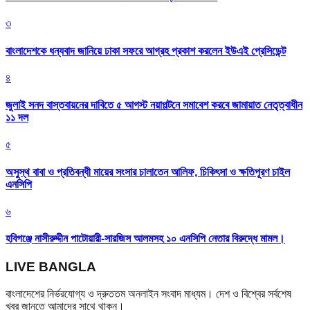
৩
বাংলাদেশকে ধন্যবাদ জানিয়ে ঢাকা সফরে আগ্রহ প্রকাশ করলেন ইউএই প্রেসিডেন্ট
৪
জুলাই সনদ বাস্তবায়নের দাবিতে ৫ আগস্ট নয়াপল্টনে সমাবেশ করবে জামায়াত নেতৃত্বাধীন
১১ দল
৫
অসুস্থ বাবা ও প্রতিবন্ধী মায়ের সংসার চালাতেন আলিফ, চিকিৎসা ও ক্ষতিপূরণ চাইল
এনসিপি
৬
হবিগঞ্জে নাসীরুদ্দীন পাটোয়ারী-সারজিস আলমসহ ১০ এনসিপি নেতার বিরুদ্ধে মামল।
LIVE BANGLA
বাংলাদেশের নির্ভরযোগ্য ও দ্রুততম অনলাইন সংবাদ মাধ্যম। দেশ ও বিশ্বের সর্বশেষ
খবর জানতে আমাদের সাথে থাকুন।