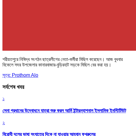
শরীয়তপুরে নিষিদ্ধ সংগঠন ছাত্রলীগের নেতা-কর্মীরা মিছিল করেছেন। আজ বুধবার
বিকেলে সদর উপজেলার কানারবাজার-বুড়িরহাট সড়কে মিছিল বের করা হয়।
সূত্র: Prothom Alo
সর্বশেষ খবর
১
সেনা প্রধানের উদ্বোধনে যাত্রা শুরু করল আর্মি ইন্টারন্যাশনাল ইসলামিক ইনস্টিটিউট
২
বিরোধী দলের ভাষা সংঘাতের দিকে না যাওয়ার আহ্বান ফখরুলের