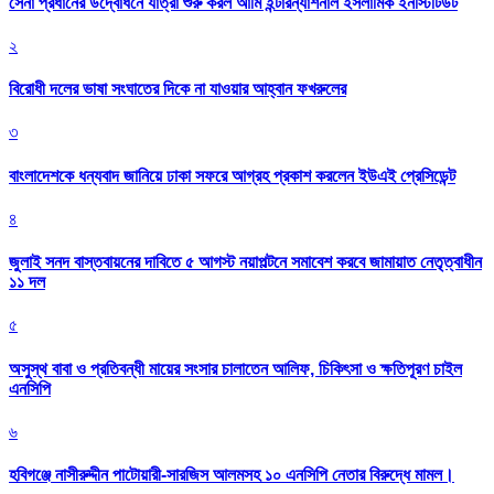
সেনা প্রধানের উদ্বোধনে যাত্রা শুরু করল আর্মি ইন্টারন্যাশনাল ইসলামিক ইনস্টিটিউট
২
বিরোধী দলের ভাষা সংঘাতের দিকে না যাওয়ার আহ্বান ফখরুলের
৩
বাংলাদেশকে ধন্যবাদ জানিয়ে ঢাকা সফরে আগ্রহ প্রকাশ করলেন ইউএই প্রেসিডেন্ট
৪
জুলাই সনদ বাস্তবায়নের দাবিতে ৫ আগস্ট নয়াপল্টনে সমাবেশ করবে জামায়াত নেতৃত্বাধীন
১১ দল
৫
অসুস্থ বাবা ও প্রতিবন্ধী মায়ের সংসার চালাতেন আলিফ, চিকিৎসা ও ক্ষতিপূরণ চাইল
এনসিপি
৬
হবিগঞ্জে নাসীরুদ্দীন পাটোয়ারী-সারজিস আলমসহ ১০ এনসিপি নেতার বিরুদ্ধে মামল।