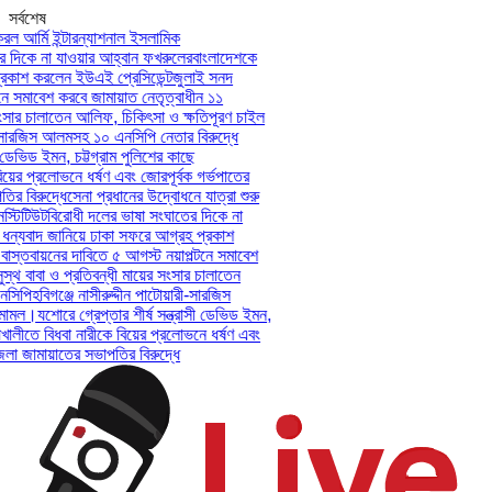
সর্বশেষ
ল আর্মি ইন্টারন্যাশনাল ইসলামিক
দিকে না যাওয়ার আহ্বান ফখরুলের
বাংলাদেশকে
কাশ করলেন ইউএই প্রেসিডেন্ট
জুলাই সনদ
 সমাবেশ করবে জামায়াত নেতৃত্বাধীন ১১
সার চালাতেন আলিফ, চিকিৎসা ও ক্ষতিপূরণ চাইল
-সারজিস আলমসহ ১০ এনসিপি নেতার বিরুদ্ধে
ডেভিড ইমন, চট্টগ্রাম পুলিশের কাছে
়ের প্রলোভনে ধর্ষণ এবং জোরপূর্বক গর্ভপাতের
 বিরুদ্ধে
সেনা প্রধানের উদ্বোধনে যাত্রা শুরু
টিটিউট
বিরোধী দলের ভাষা সংঘাতের দিকে না
ন্যবাদ জানিয়ে ঢাকা সফরে আগ্রহ প্রকাশ
স্তবায়নের দাবিতে ৫ আগস্ট নয়াপল্টনে সমাবেশ
থ বাবা ও প্রতিবন্ধী মায়ের সংসার চালাতেন
িপি
হবিগঞ্জে নাসীরুদ্দীন পাটোয়ারী-সারজিস
ামল।
যশোরে গ্রেপ্তার শীর্ষ সন্ত্রাসী ডেভিড ইমন,
ালীতে বিধবা নারীকে বিয়ের প্রলোভনে ধর্ষণ এবং
জামায়াতের সভাপতির বিরুদ্ধে