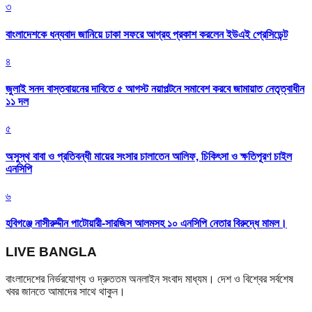
৩
বাংলাদেশকে ধন্যবাদ জানিয়ে ঢাকা সফরে আগ্রহ প্রকাশ করলেন ইউএই প্রেসিডেন্ট
৪
জুলাই সনদ বাস্তবায়নের দাবিতে ৫ আগস্ট নয়াপল্টনে সমাবেশ করবে জামায়াত নেতৃত্বাধীন
১১ দল
৫
অসুস্থ বাবা ও প্রতিবন্ধী মায়ের সংসার চালাতেন আলিফ, চিকিৎসা ও ক্ষতিপূরণ চাইল
এনসিপি
৬
হবিগঞ্জে নাসীরুদ্দীন পাটোয়ারী-সারজিস আলমসহ ১০ এনসিপি নেতার বিরুদ্ধে মামল।
LIVE BANGLA
বাংলাদেশের নির্ভরযোগ্য ও দ্রুততম অনলাইন সংবাদ মাধ্যম। দেশ ও বিশ্বের সর্বশেষ
খবর জানতে আমাদের সাথে থাকুন।