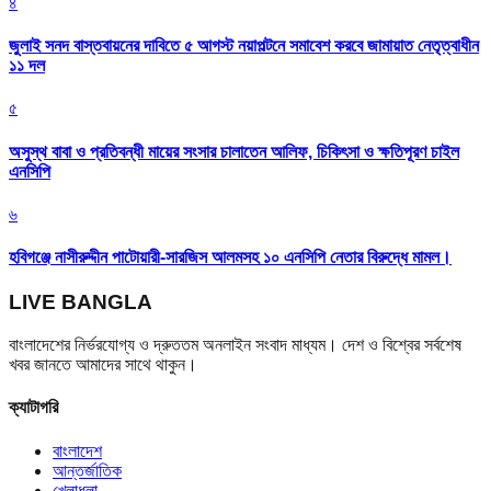
৪
জুলাই সনদ বাস্তবায়নের দাবিতে ৫ আগস্ট নয়াপল্টনে সমাবেশ করবে জামায়াত নেতৃত্বাধীন
১১ দল
৫
অসুস্থ বাবা ও প্রতিবন্ধী মায়ের সংসার চালাতেন আলিফ, চিকিৎসা ও ক্ষতিপূরণ চাইল
এনসিপি
৬
হবিগঞ্জে নাসীরুদ্দীন পাটোয়ারী-সারজিস আলমসহ ১০ এনসিপি নেতার বিরুদ্ধে মামল।
LIVE BANGLA
বাংলাদেশের নির্ভরযোগ্য ও দ্রুততম অনলাইন সংবাদ মাধ্যম। দেশ ও বিশ্বের সর্বশেষ
খবর জানতে আমাদের সাথে থাকুন।
ক্যাটাগরি
বাংলাদেশ
আন্তর্জাতিক
খেলাধুলা