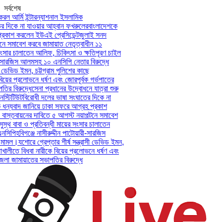
সর্বশেষ
ল আর্মি ইন্টারন্যাশনাল ইসলামিক
 দিকে না যাওয়ার আহ্বান ফখরুলের
বাংলাদেশকে
রকাশ করলেন ইউএই প্রেসিডেন্ট
জুলাই সনদ
ে সমাবেশ করবে জামায়াত নেতৃত্বাধীন ১১
ংসার চালাতেন আলিফ, চিকিৎসা ও ক্ষতিপূরণ চাইল
ী-সারজিস আলমসহ ১০ এনসিপি নেতার বিরুদ্ধে
 ডেভিড ইমন, চট্টগ্রাম পুলিশের কাছে
য়ের প্রলোভনে ধর্ষণ এবং জোরপূর্বক গর্ভপাতের
র বিরুদ্ধে
সেনা প্রধানের উদ্বোধনে যাত্রা শুরু
্টিটিউট
বিরোধী দলের ভাষা সংঘাতের দিকে না
ন্যবাদ জানিয়ে ঢাকা সফরে আগ্রহ প্রকাশ
াস্তবায়নের দাবিতে ৫ আগস্ট নয়াপল্টনে সমাবেশ
্থ বাবা ও প্রতিবন্ধী মায়ের সংসার চালাতেন
সিপি
হবিগঞ্জে নাসীরুদ্দীন পাটোয়ারী-সারজিস
মামল।
যশোরে গ্রেপ্তার শীর্ষ সন্ত্রাসী ডেভিড ইমন,
খালীতে বিধবা নারীকে বিয়ের প্রলোভনে ধর্ষণ এবং
 জামায়াতের সভাপতির বিরুদ্ধে