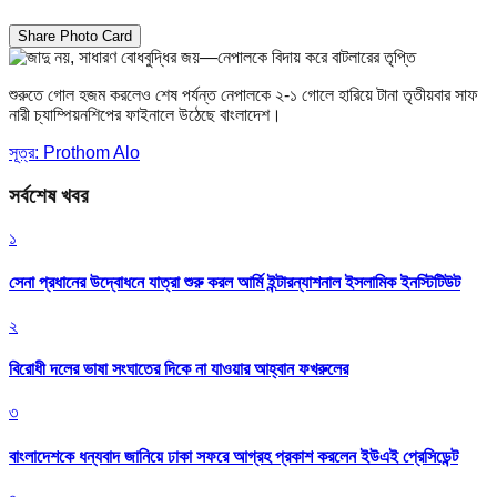
Share Photo Card
শুরুতে গোল হজম করলেও শেষ পর্যন্ত নেপালকে ২-১ গোলে হারিয়ে টানা তৃতীয়বার সাফ
নারী চ্যাম্পিয়নশিপের ফাইনালে উঠেছে বাংলাদেশ।
সূত্র: Prothom Alo
সর্বশেষ খবর
১
সেনা প্রধানের উদ্বোধনে যাত্রা শুরু করল আর্মি ইন্টারন্যাশনাল ইসলামিক ইনস্টিটিউট
২
বিরোধী দলের ভাষা সংঘাতের দিকে না যাওয়ার আহ্বান ফখরুলের
৩
বাংলাদেশকে ধন্যবাদ জানিয়ে ঢাকা সফরে আগ্রহ প্রকাশ করলেন ইউএই প্রেসিডেন্ট