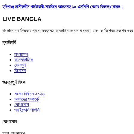
হবিগঞ্জে নাসীরুদ্দীন পাটোয়ারী-সারজিস আলমসহ ১০ এনসিপি নেতার বিরুদ্ধে মামল।
LIVE BANGLA
বাংলাদেশের নির্ভরযোগ্য ও দ্রুততম অনলাইন সংবাদ মাধ্যম। দেশ ও বিশ্বের সর্বশেষ খ
ক্যাটাগরি
বাংলাদেশ
আন্তর্জাতিক
খেলাধুলা
বিনোদন
গুরুত্বপূর্ণ লিংক
সংসদ নির্বাচন ২০২৬
আমাদের সম্পর্কে
যোগাযোগ
প্রাইভেসি পলিসি
যোগাযোগ
ঢাকা, বাংলাদেশ