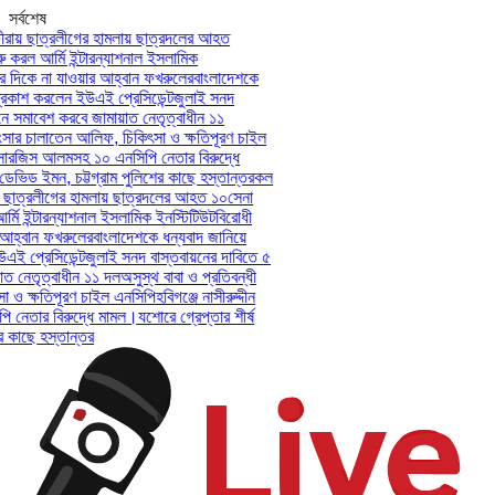
সর্বশেষ
ায় ছাত্রলীগের হামলায় ছাত্রদলের আহত
করল আর্মি ইন্টারন্যাশনাল ইসলামিক
দিকে না যাওয়ার আহ্বান ফখরুলের
বাংলাদেশকে
াশ করলেন ইউএই প্রেসিডেন্ট
জুলাই সনদ
 সমাবেশ করবে জামায়াত নেতৃত্বাধীন ১১
সার চালাতেন আলিফ, চিকিৎসা ও ক্ষতিপূরণ চাইল
-সারজিস আলমসহ ১০ এনসিপি নেতার বিরুদ্ধে
ডেভিড ইমন, চট্টগ্রাম পুলিশের কাছে হস্তান্তর
কল
 ছাত্রলীগের হামলায় ছাত্রদলের আহত ১০
সেনা
ি ইন্টারন্যাশনাল ইসলামিক ইনস্টিটিউট
বিরোধী
্বান ফখরুলের
বাংলাদেশকে ধন্যবাদ জানিয়ে
প্রেসিডেন্ট
জুলাই সনদ বাস্তবায়নের দাবিতে ৫
নেতৃত্বাধীন ১১ দল
অসুস্থ বাবা ও প্রতিবন্ধী
 ক্ষতিপূরণ চাইল এনসিপি
হবিগঞ্জে নাসীরুদ্দীন
েতার বিরুদ্ধে মামল।
যশোরে গ্রেপ্তার শীর্ষ
কাছে হস্তান্তর