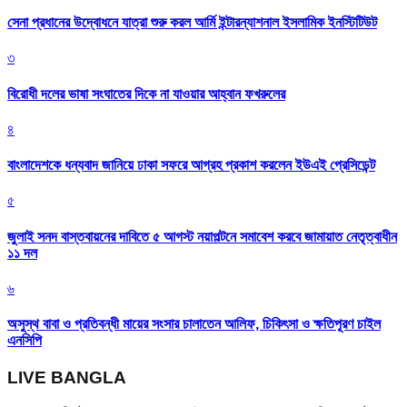
সেনা প্রধানের উদ্বোধনে যাত্রা শুরু করল আর্মি ইন্টারন্যাশনাল ইসলামিক ইনস্টিটিউট
৩
বিরোধী দলের ভাষা সংঘাতের দিকে না যাওয়ার আহ্বান ফখরুলের
৪
বাংলাদেশকে ধন্যবাদ জানিয়ে ঢাকা সফরে আগ্রহ প্রকাশ করলেন ইউএই প্রেসিডেন্ট
৫
জুলাই সনদ বাস্তবায়নের দাবিতে ৫ আগস্ট নয়াপল্টনে সমাবেশ করবে জামায়াত নেতৃত্বাধীন
১১ দল
৬
অসুস্থ বাবা ও প্রতিবন্ধী মায়ের সংসার চালাতেন আলিফ, চিকিৎসা ও ক্ষতিপূরণ চাইল
এনসিপি
LIVE BANGLA