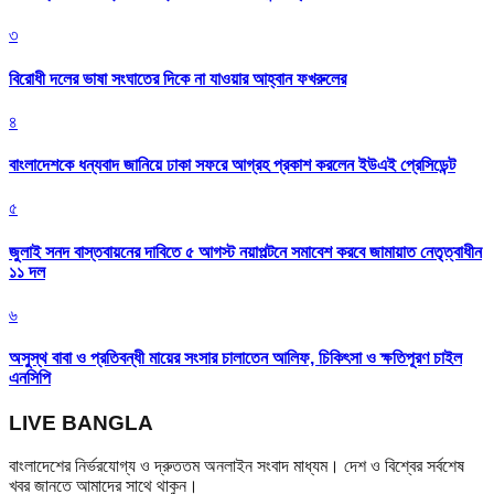
৩
বিরোধী দলের ভাষা সংঘাতের দিকে না যাওয়ার আহ্বান ফখরুলের
৪
বাংলাদেশকে ধন্যবাদ জানিয়ে ঢাকা সফরে আগ্রহ প্রকাশ করলেন ইউএই প্রেসিডেন্ট
৫
জুলাই সনদ বাস্তবায়নের দাবিতে ৫ আগস্ট নয়াপল্টনে সমাবেশ করবে জামায়াত নেতৃত্বাধীন
১১ দল
৬
অসুস্থ বাবা ও প্রতিবন্ধী মায়ের সংসার চালাতেন আলিফ, চিকিৎসা ও ক্ষতিপূরণ চাইল
এনসিপি
LIVE BANGLA
বাংলাদেশের নির্ভরযোগ্য ও দ্রুততম অনলাইন সংবাদ মাধ্যম। দেশ ও বিশ্বের সর্বশেষ
খবর জানতে আমাদের সাথে থাকুন।