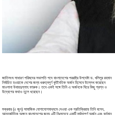
জাতিসংঘ সাধারণ পরিষদের সভাপতি পদে বাংলাদেশের পররাষ্ট্র উপদেষ্টা ড. খলিলুর রহমান
নির্বাচিত হওয়াকে দেশের জন্য গুরুত্বপূর্ণ কূটনৈতিক অর্জন হিসেবে উল্লেখ করেছেন
মাওলানা উবায়দুল্লাহ ফারুক। তবে একই সঙ্গে তিনি এ অর্জনকে ঘিরে কিছু প্রশ্ন ও
উদ্বেগের কথাও তুলে ধরেছেন।
শুক্রবার (৫ জুন) সামাজিক যোগাযোগমাধ্যমে দেওয়া এক প্রতিক্রিয়ায় তিনি বলেন,
আন্তর্জাতিক অঙ্গনে বাংলাদেশের জন্য এটি নিঃসন্দেহে একটি মর্যাদাপূর্ণ অর্জন এবং বর্তমান