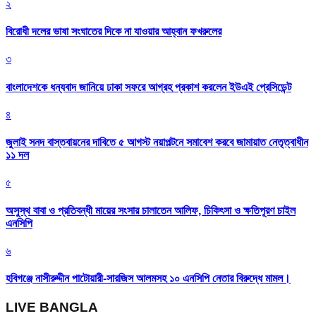
২
বিরোধী দলের ভাষা সংঘাতের দিকে না যাওয়ার আহ্বান ফখরুলের
৩
বাংলাদেশকে ধন্যবাদ জানিয়ে ঢাকা সফরে আগ্রহ প্রকাশ করলেন ইউএই প্রেসিডেন্ট
৪
জুলাই সনদ বাস্তবায়নের দাবিতে ৫ আগস্ট নয়াপল্টনে সমাবেশ করবে জামায়াত নেতৃত্বাধীন
১১ দল
৫
অসুস্থ বাবা ও প্রতিবন্ধী মায়ের সংসার চালাতেন আলিফ, চিকিৎসা ও ক্ষতিপূরণ চাইল
এনসিপি
৬
হবিগঞ্জে নাসীরুদ্দীন পাটোয়ারী-সারজিস আলমসহ ১০ এনসিপি নেতার বিরুদ্ধে মামল।
LIVE BANGLA