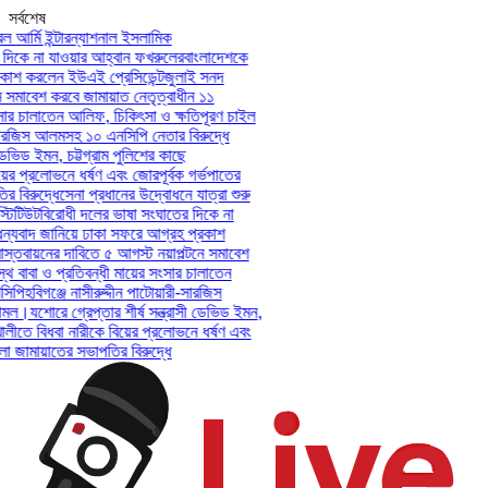
সর্বশেষ
আর্মি ইন্টারন্যাশনাল ইসলামিক
কে না যাওয়ার আহ্বান ফখরুলের
বাংলাদেশকে
শ করলেন ইউএই প্রেসিডেন্ট
জুলাই সনদ
সমাবেশ করবে জামায়াত নেতৃত্বাধীন ১১
র চালাতেন আলিফ, চিকিৎসা ও ক্ষতিপূরণ চাইল
ারজিস আলমসহ ১০ এনসিপি নেতার বিরুদ্ধে
ভিড ইমন, চট্টগ্রাম পুলিশের কাছে
ের প্রলোভনে ধর্ষণ এবং জোরপূর্বক গর্ভপাতের
িরুদ্ধে
সেনা প্রধানের উদ্বোধনে যাত্রা শুরু
টিউট
বিরোধী দলের ভাষা সংঘাতের দিকে না
যবাদ জানিয়ে ঢাকা সফরে আগ্রহ প্রকাশ
তবায়নের দাবিতে ৫ আগস্ট নয়াপল্টনে সমাবেশ
বাবা ও প্রতিবন্ধী মায়ের সংসার চালাতেন
পি
হবিগঞ্জে নাসীরুদ্দীন পাটোয়ারী-সারজিস
ল।
যশোরে গ্রেপ্তার শীর্ষ সন্ত্রাসী ডেভিড ইমন,
লীতে বিধবা নারীকে বিয়ের প্রলোভনে ধর্ষণ এবং
ামায়াতের সভাপতির বিরুদ্ধে