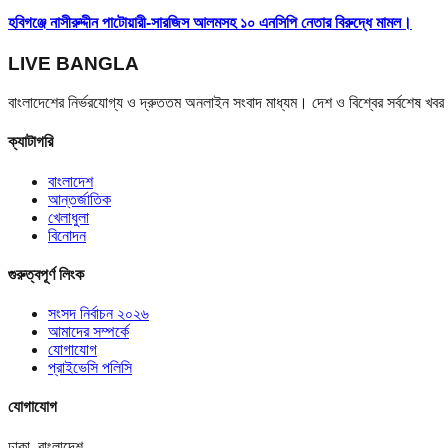
হবিগঞ্জে নাসীরুদ্দীন পাটোয়ারী-সারজিস আলমসহ ১০ এনসিপি নেতার বিরুদ্ধে মামল।
LIVE BANGLA
বাংলাদেশের নির্ভরযোগ্য ও দ্রুততম অনলাইন সংবাদ মাধ্যম। দেশ ও বিশ্বের সর্বশেষ খ
ক্যাটাগরি
বাংলাদেশ
আন্তর্জাতিক
খেলাধুলা
বিনোদন
গুরুত্বপূর্ণ লিংক
সংসদ নির্বাচন ২০২৬
আমাদের সম্পর্কে
যোগাযোগ
প্রাইভেসি পলিসি
যোগাযোগ
ঢাকা, বাংলাদেশ