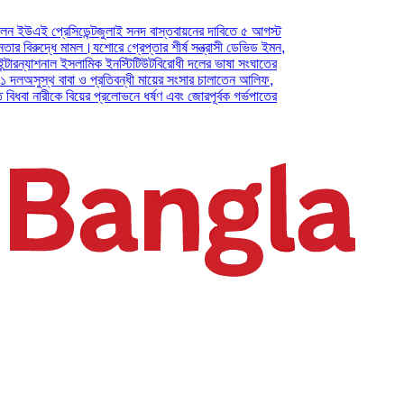
 প্রেসিডেন্ট
জুলাই সনদ বাস্তবায়নের দাবিতে ৫ আগস্ট
ুদ্ধে মামল।
যশোরে গ্রেপ্তার শীর্ষ সন্ত্রাসী ডেভিড ইমন,
যাশনাল ইসলামিক ইনস্টিটিউট
বিরোধী দলের ভাষা সংঘাতের
স্থ বাবা ও প্রতিবন্ধী মায়ের সংসার চালাতেন আলিফ,
নারীকে বিয়ের প্রলোভনে ধর্ষণ এবং জোরপূর্বক গর্ভপাতের