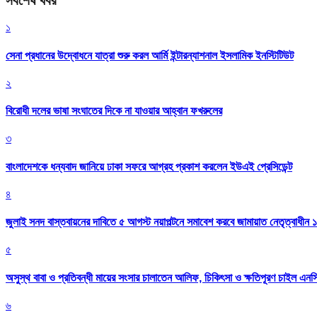
সর্বশেষ খবর
১
সেনা প্রধানের উদ্বোধনে যাত্রা শুরু করল আর্মি ইন্টারন্যাশনাল ইসলামিক ইনস্টিটিউট
২
বিরোধী দলের ভাষা সংঘাতের দিকে না যাওয়ার আহ্বান ফখরুলের
৩
বাংলাদেশকে ধন্যবাদ জানিয়ে ঢাকা সফরে আগ্রহ প্রকাশ করলেন ইউএই প্রেসিডেন্ট
৪
জুলাই সনদ বাস্তবায়নের দাবিতে ৫ আগস্ট নয়াপল্টনে সমাবেশ করবে জামায়াত নেতৃত্বাধীন 
৫
অসুস্থ বাবা ও প্রতিবন্ধী মায়ের সংসার চালাতেন আলিফ, চিকিৎসা ও ক্ষতিপূরণ চাইল এনস
৬