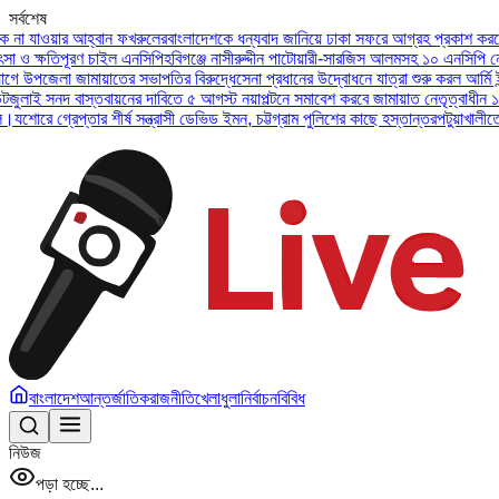
সর্বশেষ
ওয়ার আহ্বান ফখরুলের
বাংলাদেশকে ধন্যবাদ জানিয়ে ঢাকা সফরে আগ্রহ প্রকাশ করলেন ইউএই
ষতিপূরণ চাইল এনসিপি
হবিগঞ্জে নাসীরুদ্দীন পাটোয়ারী-সারজিস আলমসহ ১০ এনসিপি নেতার বির
জেলা জামায়াতের সভাপতির বিরুদ্ধে
সেনা প্রধানের উদ্বোধনে যাত্রা শুরু করল আর্মি ইন্টারন্
সনদ বাস্তবায়নের দাবিতে ৫ আগস্ট নয়াপল্টনে সমাবেশ করবে জামায়াত নেতৃত্বাধীন ১১ দল
অসু
গ্রেপ্তার শীর্ষ সন্ত্রাসী ডেভিড ইমন, চট্টগ্রাম পুলিশের কাছে হস্তান্তর
পটুয়াখালীতে বিধবা 
বাংলাদেশ
আন্তর্জাতিক
রাজনীতি
খেলাধুলা
নির্বাচন
বিবিধ
নিউজ
পড়া হচ্ছে...