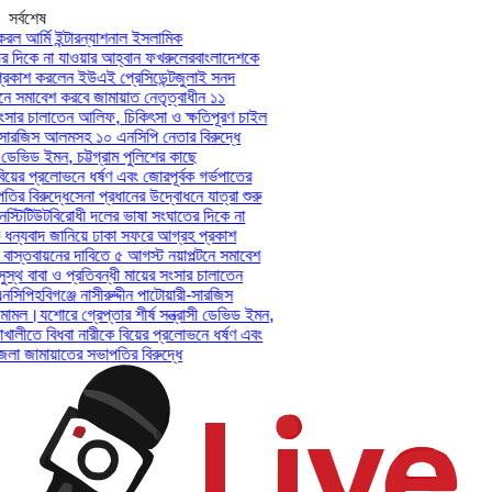
সর্বশেষ
ল আর্মি ইন্টারন্যাশনাল ইসলামিক
 দিকে না যাওয়ার আহ্বান ফখরুলের
বাংলাদেশকে
রকাশ করলেন ইউএই প্রেসিডেন্ট
জুলাই সনদ
ে সমাবেশ করবে জামায়াত নেতৃত্বাধীন ১১
ংসার চালাতেন আলিফ, চিকিৎসা ও ক্ষতিপূরণ চাইল
ী-সারজিস আলমসহ ১০ এনসিপি নেতার বিরুদ্ধে
 ডেভিড ইমন, চট্টগ্রাম পুলিশের কাছে
য়ের প্রলোভনে ধর্ষণ এবং জোরপূর্বক গর্ভপাতের
 বিরুদ্ধে
সেনা প্রধানের উদ্বোধনে যাত্রা শুরু
্টিটিউট
বিরোধী দলের ভাষা সংঘাতের দিকে না
ন্যবাদ জানিয়ে ঢাকা সফরে আগ্রহ প্রকাশ
স্তবায়নের দাবিতে ৫ আগস্ট নয়াপল্টনে সমাবেশ
্থ বাবা ও প্রতিবন্ধী মায়ের সংসার চালাতেন
সিপি
হবিগঞ্জে নাসীরুদ্দীন পাটোয়ারী-সারজিস
মামল।
যশোরে গ্রেপ্তার শীর্ষ সন্ত্রাসী ডেভিড ইমন,
খালীতে বিধবা নারীকে বিয়ের প্রলোভনে ধর্ষণ এবং
 জামায়াতের সভাপতির বিরুদ্ধে