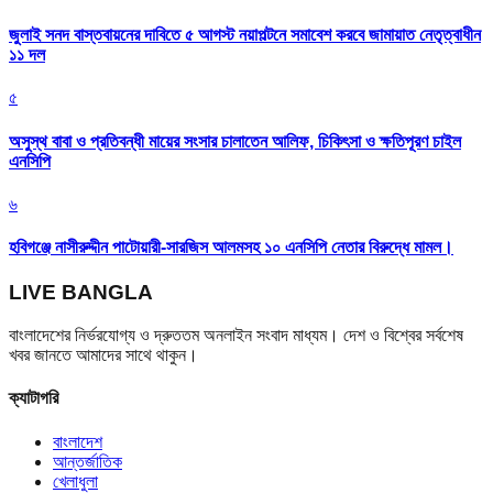
জুলাই সনদ বাস্তবায়নের দাবিতে ৫ আগস্ট নয়াপল্টনে সমাবেশ করবে জামায়াত নেতৃত্বাধীন
১১ দল
৫
অসুস্থ বাবা ও প্রতিবন্ধী মায়ের সংসার চালাতেন আলিফ, চিকিৎসা ও ক্ষতিপূরণ চাইল
এনসিপি
৬
হবিগঞ্জে নাসীরুদ্দীন পাটোয়ারী-সারজিস আলমসহ ১০ এনসিপি নেতার বিরুদ্ধে মামল।
LIVE BANGLA
বাংলাদেশের নির্ভরযোগ্য ও দ্রুততম অনলাইন সংবাদ মাধ্যম। দেশ ও বিশ্বের সর্বশেষ
খবর জানতে আমাদের সাথে থাকুন।
ক্যাটাগরি
বাংলাদেশ
আন্তর্জাতিক
খেলাধুলা