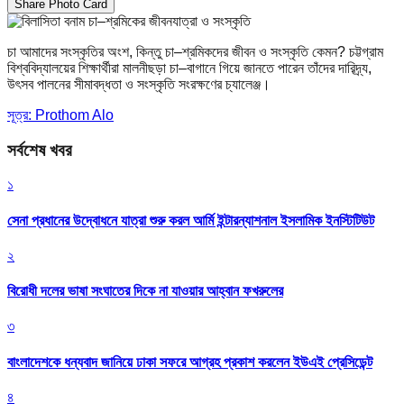
Share Photo Card
চা আমাদের সংস্কৃতির অংশ, কিন্তু চা–শ্রমিকদের জীবন ও সংস্কৃতি কেমন? চট্টগ্রাম
বিশ্ববিদ্যালয়ের শিক্ষার্থীরা মালনীছড়া চা–বাগানে গিয়ে জানতে পারেন তাঁদের দারিদ্র্য,
উৎসব পালনের সীমাবদ্ধতা ও সংস্কৃতি সংরক্ষণের চ্যালেঞ্জ।
সূত্র: Prothom Alo
সর্বশেষ খবর
১
সেনা প্রধানের উদ্বোধনে যাত্রা শুরু করল আর্মি ইন্টারন্যাশনাল ইসলামিক ইনস্টিটিউট
২
বিরোধী দলের ভাষা সংঘাতের দিকে না যাওয়ার আহ্বান ফখরুলের
৩
বাংলাদেশকে ধন্যবাদ জানিয়ে ঢাকা সফরে আগ্রহ প্রকাশ করলেন ইউএই প্রেসিডেন্ট
৪