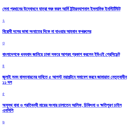
সেনা প্রধানের উদ্বোধনে যাত্রা শুরু করল আর্মি ইন্টারন্যাশনাল ইসলামিক ইনস্টিটিউট
২
বিরোধী দলের ভাষা সংঘাতের দিকে না যাওয়ার আহ্বান ফখরুলের
৩
বাংলাদেশকে ধন্যবাদ জানিয়ে ঢাকা সফরে আগ্রহ প্রকাশ করলেন ইউএই প্রেসিডেন্ট
৪
জুলাই সনদ বাস্তবায়নের দাবিতে ৫ আগস্ট নয়াপল্টনে সমাবেশ করবে জামায়াত নেতৃত্বাধীন
১১ দল
৫
অসুস্থ বাবা ও প্রতিবন্ধী মায়ের সংসার চালাতেন আলিফ, চিকিৎসা ও ক্ষতিপূরণ চাইল
এনসিপি
৬