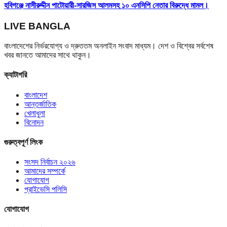
হবিগঞ্জে নাসীরুদ্দীন পাটোয়ারী-সারজিস আলমসহ ১০ এনসিপি নেতার বিরুদ্ধে মামল।
LIVE BANGLA
বাংলাদেশের নির্ভরযোগ্য ও দ্রুততম অনলাইন সংবাদ মাধ্যম। দেশ ও বিশ্বের সর্বশেষ
খবর জানতে আমাদের সাথে থাকুন।
ক্যাটাগরি
বাংলাদেশ
আন্তর্জাতিক
খেলাধুলা
বিনোদন
গুরুত্বপূর্ণ লিংক
সংসদ নির্বাচন ২০২৬
আমাদের সম্পর্কে
যোগাযোগ
প্রাইভেসি পলিসি
যোগাযোগ