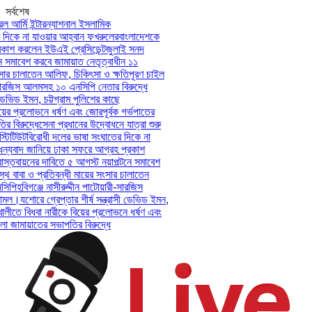
সর্বশেষ
আর্মি ইন্টারন্যাশনাল ইসলামিক
কে না যাওয়ার আহ্বান ফখরুলের
বাংলাদেশকে
শ করলেন ইউএই প্রেসিডেন্ট
জুলাই সনদ
সমাবেশ করবে জামায়াত নেতৃত্বাধীন ১১
র চালাতেন আলিফ, চিকিৎসা ও ক্ষতিপূরণ চাইল
ারজিস আলমসহ ১০ এনসিপি নেতার বিরুদ্ধে
ভিড ইমন, চট্টগ্রাম পুলিশের কাছে
ের প্রলোভনে ধর্ষণ এবং জোরপূর্বক গর্ভপাতের
িরুদ্ধে
সেনা প্রধানের উদ্বোধনে যাত্রা শুরু
টিউট
বিরোধী দলের ভাষা সংঘাতের দিকে না
যবাদ জানিয়ে ঢাকা সফরে আগ্রহ প্রকাশ
তবায়নের দাবিতে ৫ আগস্ট নয়াপল্টনে সমাবেশ
বাবা ও প্রতিবন্ধী মায়ের সংসার চালাতেন
পি
হবিগঞ্জে নাসীরুদ্দীন পাটোয়ারী-সারজিস
ল।
যশোরে গ্রেপ্তার শীর্ষ সন্ত্রাসী ডেভিড ইমন,
লীতে বিধবা নারীকে বিয়ের প্রলোভনে ধর্ষণ এবং
ামায়াতের সভাপতির বিরুদ্ধে