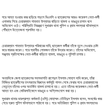
পরে আহত হওয়ার খবর ছড়িয়ে পড়লে বিএনপি ও ছাত্রদলের আরও কয়েকশ নেতা-কর্মী
এলাকায় গিয়ে চেয়ারম্যান শাহদাত উল্যাহর বাড়িতে হামলা ও ভাঙচুর চালান বলে
অভিযোগ ওঠে। পরিস্থিতি নিয়ন্ত্রণে সুধারাম থানা পুলিশ ও র‍্যাব সদস্যরা ঘটনাস্থলে
পৌঁছালে উত্তেজনা প্রশমিত হয়।
চেয়ারম্যান শাহদাত উল্যাহর পরিবারের দাবি, ছাত্রদল কর্মীরা তাঁকে তুলে নেওয়ার চেষ্টা
করে মারধর করেন। পরে স্থানীয় লোকজন তাঁকে উদ্ধার করেন। তাঁদের অভিযোগ,
সন্ধ্যায় প্রতিপক্ষের নেতা-কর্মীরা বাড়িতে হামলা, ভাঙচুর ও লুটপাট চালায়।
অন্যদিকে জেলা ছাত্রদলের সহসভাপতি রাশেদুল ইসলাম সোহাগ দাবি করেন, তাঁরা
নিষিদ্ধ ছাত্রলীগের তৎপরতার বিরুদ্ধে কর্মসূচি পালন শেষে ফেরার পথে চেয়ারম্যানের
নেতৃত্বে তাঁদের ওপর অতর্কিত হামলা চালানো হয়। এতে তাঁদের কয়েকজন নেতা-কর্মী
আহত হন এবং মোটরসাইকেলে ভাঙচুর ও অগ্নিসংযোগ করা হয়।
সুধারাম থানার ভারপ্রাপ্ত কর্মকর্তা (ওসি) মোহাম্মদ তৌহিদুল ইসলাম বলেন, সংঘর্ষের খবর
পেয়ে দ্রুত পুলিশ ঘটনাস্থলে পাঠানো হয়। পরে অতিরিক্ত পুলিশ ও র‍্যাব সদস্যদের