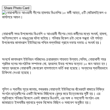
Share Photo Card
নোয়াখালী সদর উপজেলায় বিএনপি ও আওয়ামী লীগের নেতা-কর্মীদের মধ্যে সংঘর্ষ, হামলা,
অগ্নিসংযোগ ও ভাঙচুরের ঘটনা ঘটেছে। শনিবার বিকেল ৪টা থেকে সন্ধ্যা ৭টা পর্যন্ত
উপজেলার কালাদরাপ ইউনিয়নের পশ্চিম শুল্লকিয়া গ্রামে দফায় দফায় এ সংঘর্ষ হয়।
সংঘর্ষে কালাদরাপ ইউনিয়ন পরিষদের চেয়ারম্যান শাহদাত উল্যাহ সেলিম, নোয়াখালী শহর
শ্রমিক দলের সাংগঠনিক সম্পাদক মো. হৃদয়সহ উভয় পক্ষের অন্তত ১০ জন আহত হন।
আহত হৃদয়কে নোয়াখালী জেনারেল হাসপাতালে ভর্তি করা হয়েছে। অন্যদের স্থানীয়ভাবে
চিকিৎসা দেওয়া হয়েছে।
পুলিশ ও স্থানীয় সূত্র জানায়, শুক্রবার নোয়ান্নই ইউনিয়নের বাঁধেরহাট বাজারে নিষিদ্ধ
সংগঠন ছাত্রলীগের একটি বিক্ষোভ মিছিলকে কেন্দ্র করে উত্তেজনার সৃষ্টি হয়। এর
প্রতিবাদে শনিবার বিকেলে একই বাজারে বিএনপি, এর অঙ্গ ও সহযোগী সংগঠন এবং
জামায়াতে ইসলামীর ব্যানারে পৃথক বিক্ষোভ মিছিল ও সমাবেশ অনুষ্ঠিত হয়।