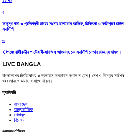
১১ দল
৫
অসুস্থ বাবা ও প্রতিবন্ধী মায়ের সংসার চালাতেন আলিফ, চিকিৎসা ও ক্ষতিপূরণ চাইল
এনসিপি
৬
হবিগঞ্জে নাসীরুদ্দীন পাটোয়ারী-সারজিস আলমসহ ১০ এনসিপি নেতার বিরুদ্ধে মামল।
LIVE BANGLA
বাংলাদেশের নির্ভরযোগ্য ও দ্রুততম অনলাইন সংবাদ মাধ্যম। দেশ ও বিশ্বের সর্বশেষ
খবর জানতে আমাদের সাথে থাকুন।
ক্যাটাগরি
বাংলাদেশ
আন্তর্জাতিক
খেলাধুলা
বিনোদন
গুরুত্বপূর্ণ লিংক