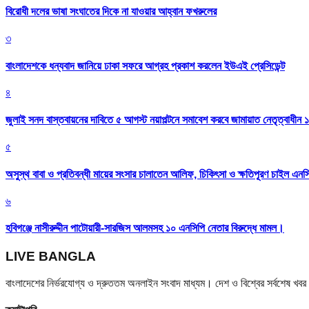
বিরোধী দলের ভাষা সংঘাতের দিকে না যাওয়ার আহ্বান ফখরুলের
৩
বাংলাদেশকে ধন্যবাদ জানিয়ে ঢাকা সফরে আগ্রহ প্রকাশ করলেন ইউএই প্রেসিডেন্ট
৪
জুলাই সনদ বাস্তবায়নের দাবিতে ৫ আগস্ট নয়াপল্টনে সমাবেশ করবে জামায়াত নেতৃত্বাধীন 
৫
অসুস্থ বাবা ও প্রতিবন্ধী মায়ের সংসার চালাতেন আলিফ, চিকিৎসা ও ক্ষতিপূরণ চাইল এনস
৬
হবিগঞ্জে নাসীরুদ্দীন পাটোয়ারী-সারজিস আলমসহ ১০ এনসিপি নেতার বিরুদ্ধে মামল।
LIVE BANGLA
বাংলাদেশের নির্ভরযোগ্য ও দ্রুততম অনলাইন সংবাদ মাধ্যম। দেশ ও বিশ্বের সর্বশেষ খ