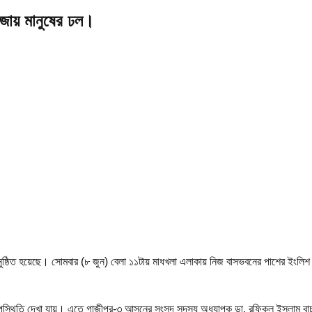
াজায় মানুষের ঢল।
নুষ্ঠিত হয়েছে। সোমবার (৮ জুন) বেলা ১১টায় মাধখলা এলাকায় নিজ বাসভবনের পাশের ইংলিশ 
পস্থিতি দেখা যায়। এতে গাজীপুর-৩ আসনের সংসদ সদস্য অধ্যাপক ডা. রফিকুল ইসলাম বাচ্চুস