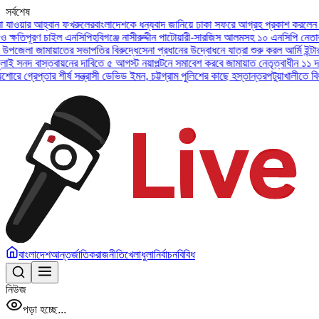
সর্বশেষ
ার আহ্বান ফখরুলের
বাংলাদেশকে ধন্যবাদ জানিয়ে ঢাকা সফরে আগ্রহ প্রকাশ করলেন ইউএই প
িপূরণ চাইল এনসিপি
হবিগঞ্জে নাসীরুদ্দীন পাটোয়ারী-সারজিস আলমসহ ১০ এনসিপি নেতার বিরুদ
লা জামায়াতের সভাপতির বিরুদ্ধে
সেনা প্রধানের উদ্বোধনে যাত্রা শুরু করল আর্মি ইন্টারন্যা
দ বাস্তবায়নের দাবিতে ৫ আগস্ট নয়াপল্টনে সমাবেশ করবে জামায়াত নেতৃত্বাধীন ১১ দল
অসুস্
রেপ্তার শীর্ষ সন্ত্রাসী ডেভিড ইমন, চট্টগ্রাম পুলিশের কাছে হস্তান্তর
পটুয়াখালীতে বিধবা না
বাংলাদেশ
আন্তর্জাতিক
রাজনীতি
খেলাধুলা
নির্বাচন
বিবিধ
নিউজ
পড়া হচ্ছে...