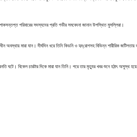
োকসন্তপ্ত পরিবারের সদস্যদের প্রতি গভীর সমবেদনা জানান উপস্থিত মুসল্লিরা।
ন অবস্থায় মারা যান। দীর্ঘদিন ধরে তিনি কিডনি ও হৃদ্‌রোগসহ বিভিন্ন শারীরিক জটিলতা
 ঘটে। বিকেল চারটার দিকে মারা যান তিনি। পরে তার মৃত্যুর খবর শুনে হঠাৎ অসুস্থ হয়ে