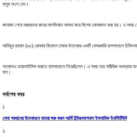
মানুষ অংশ নেন।
জানাজা শেষে মরহুমদের রুহের মাগফিরাত কামনা করে বিশেষ মোনাজাত করা হয়। এ সময় শ
আনিছুর রহমান (৬৫) রোববার বিকেলে ঢাকার উত্তরার একটি বেসরকারি হাসপাতালে চিকিৎসাধী
গতকালও ডায়ালাইসিস করাতে হাসপাতালে গিয়েছিলেন। এ সময় তার শারীরিক অবস্থার অবনতি
যান।
সর্বশেষ খবর
১
সেনা প্রধানের উদ্বোধনে যাত্রা শুরু করল আর্মি ইন্টারন্যাশনাল ইসলামিক ইনস্টিটিউট
২