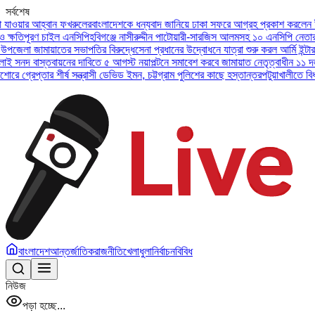
সর্বশেষ
আহ্বান ফখরুলের
বাংলাদেশকে ধন্যবাদ জানিয়ে ঢাকা সফরে আগ্রহ প্রকাশ করলেন ইউএই প্রেস
রণ চাইল এনসিপি
হবিগঞ্জে নাসীরুদ্দীন পাটোয়ারী-সারজিস আলমসহ ১০ এনসিপি নেতার বিরুদ্ধে
ামায়াতের সভাপতির বিরুদ্ধে
সেনা প্রধানের উদ্বোধনে যাত্রা শুরু করল আর্মি ইন্টারন্যাশনাল
াস্তবায়নের দাবিতে ৫ আগস্ট নয়াপল্টনে সমাবেশ করবে জামায়াত নেতৃত্বাধীন ১১ দল
অসুস্থ ব
্তার শীর্ষ সন্ত্রাসী ডেভিড ইমন, চট্টগ্রাম পুলিশের কাছে হস্তান্তর
পটুয়াখালীতে বিধবা নারীকে
বাংলাদেশ
আন্তর্জাতিক
রাজনীতি
খেলাধুলা
নির্বাচন
বিবিধ
নিউজ
পড়া হচ্ছে...