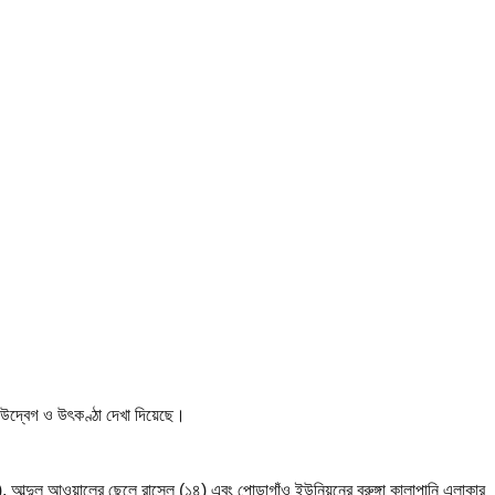
 উদ্বেগ ও উৎকণ্ঠা দেখা দিয়েছে।
), আব্দুল আওয়ালের ছেলে রাসেল (১৪) এবং পোড়াগাঁও ইউনিয়নের বুরুঙ্গা কালাপানি এলাকার