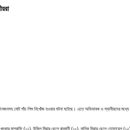
ীয়রা
ার তিনজনসহ মোট পাঁচ শিশু নিখোঁজ হওয়ার ঘটনা ঘটেছে। এতে অভিভাবক ও স্থানীয়দের মধ্যে
খন্দকার মাশরাফি (১২), উকিল মিয়ার ছেলে রাব্বানী (১০), মানিক মিয়ার ছেলে তোফায়েল (১২