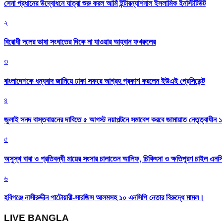
সেনা প্রধানের উদ্বোধনে যাত্রা শুরু করল আর্মি ইন্টারন্যাশনাল ইসলামিক ইনস্টিটিউট
২
বিরোধী দলের ভাষা সংঘাতের দিকে না যাওয়ার আহ্বান ফখরুলের
৩
বাংলাদেশকে ধন্যবাদ জানিয়ে ঢাকা সফরে আগ্রহ প্রকাশ করলেন ইউএই প্রেসিডেন্ট
৪
জুলাই সনদ বাস্তবায়নের দাবিতে ৫ আগস্ট নয়াপল্টনে সমাবেশ করবে জামায়াত নেতৃত্বাধীন 
৫
অসুস্থ বাবা ও প্রতিবন্ধী মায়ের সংসার চালাতেন আলিফ, চিকিৎসা ও ক্ষতিপূরণ চাইল এনস
৬
হবিগঞ্জে নাসীরুদ্দীন পাটোয়ারী-সারজিস আলমসহ ১০ এনসিপি নেতার বিরুদ্ধে মামল।
LIVE BANGLA